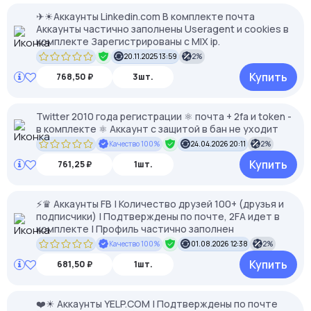
✈☀Аккаунты Linkedin.com В комплекте почта
Аккаунты частично заполнены Useragent и сookies в
комплекте Зарегистрированы с MIX ip.
20.11.2025 13:59
2%
Купить
768,50 ₽
3шт.
Twitter 2010 года регистрации ⚛️ почта + 2fa и token -
в комплекте ⚛️ Аккаунт с защитой в бан не уходит
Качество 100%
24.04.2026 20:11
2%
Купить
761,25 ₽
1шт.
⚡️♛ Аккаунты FB | Количество друзей 100+ (друзья и
подписчики) | Подтверждены по почте, 2FA идет в
комплекте | Профиль частично заполнен
Качество 100%
01.08.2026 12:38
2%
Купить
681,50 ₽
1шт.
❤️☀ Аккаунты YELP.COM | Подтверждены по почте