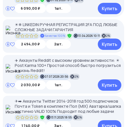
01.02.2026 19:11
2%
Купить
6 090,00 ₽
1шт.
☀❄ LINKEDIN РУЧНАЯ РЕГИСТРАЦИЯ 2FA ПОД ЛЮБЫЕ
СЛОЖНЫЕ ЗАДАЧИ ГАРАНТИЯ
Качество 100%
13.04.2026 10:11
2%
Купить
2 494,00 ₽
2шт.
✈️ Аккаунты Reddit с высоким уровнем активности: ☀
Post Karma 100+ Простой способ быстро погрузиться
в жизнь Reddit!
07.07.2026 20:56
2%
Купить
2 030,00 ₽
1шт.
✈➡️ Аккаунты Twitter 2014-2018 год 500 подписчиков
Почта и Token в комплекте Пол (MIX) Аватарка/шапка
частично VALID 100% Подходит под любые задачи
13.11.2025 18:55
2%
Купить
1 740,00 ₽
3шт.