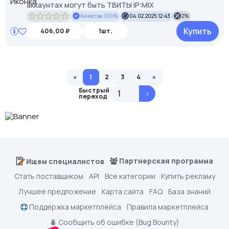
аккаунтах могут быть ТВИТЫ IP:MIX
Качество 100%
04.02.2025 12:43
2%
Купить
406,00 ₽
1шт.
«
1
2
3
4
»
Быстрый
>
переход
Партнерская программа
Ищем специалистов
Стать поставщиком
API
Все категории
Купить рекламу
Лучшее предложение
Карта сайта
FAQ
База знаний
Поддержка маркетплейса
Правила маркетплейса
🪲 Сообщить об ошибке (Bug Bounty)