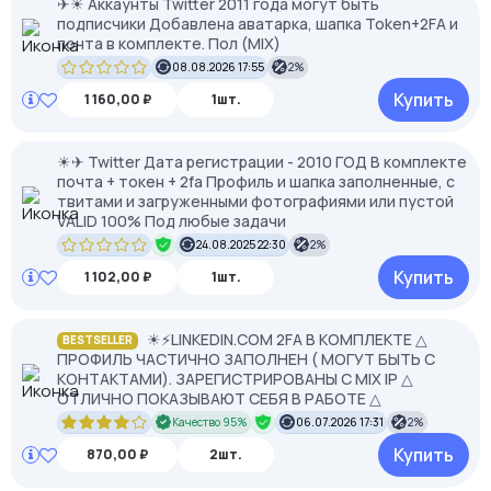
✈☀ Аккаунты Twitter 2011 года могут быть
подписчики Добавлена аватарка, шапка Token+2FA и
почта в комплекте. Пол (MIX)
08.08.2026 17:55
2%
Купить
1 160,00 ₽
1шт.
☀✈ Twitter Дата регистрации - 2010 ГОД В комплекте
почта + токен + 2fa Профиль и шапка заполненные, с
твитами и загруженными фотографиями или пустой
VALID 100% Под любые задачи
24.08.2025 22:30
2%
Купить
1 102,00 ₽
1шт.
☀⚡️LINKEDIN.COM 2FA В КОМПЛЕКТЕ △
BESTSELLER
ПРОФИЛЬ ЧАСТИЧНО ЗАПОЛНЕН ( МОГУТ БЫТЬ С
КОНТАКТАМИ). ЗАРЕГИСТРИРОВАНЫ С MIX IP △
ОТЛИЧНО ПОКАЗЫВАЮТ СЕБЯ В РАБОТЕ △
Качество 95%
06.07.2026 17:31
2%
Купить
870,00 ₽
2шт.