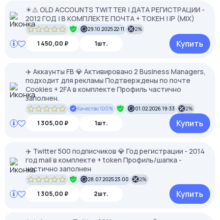
☀⚠️ OLD ACCOUNTS TWITTER | ДАТА РЕГИСТРАЦИИ -
2012 ГОД | В КОМПЛЕКТЕ ПОЧТА + ТОКЕН | IP (MIX)
29.10.2025 22:11
2%
Купить
1 450,00 ₽
1шт.
✈️ Аккаунты FB 💎 Активировано 2 Business Managers,
подходит для рекламы Подтверждены по почте
Cookies + 2FA в комплекте Профиль частично
заполнен.
Качество 100%
01.02.2026 19:33
2%
Купить
1 305,00 ₽
1шт.
✈️ Twitter 500 подписчиков 💎 Год регистрации - 2014
год mail в комплекте + token Профиль/шапка -
частично заполнен
28.07.2025 23:00
2%
Купить
1 305,00 ₽
2шт.