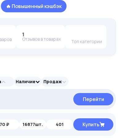
🔥 Повышенный кэшбэк
1
Отзывов в товарах
оваров
Топ категории
а
Наличие
Продаж
Перейти
Перейти
Перейти
Купить
70 ₽
16877шт.
401