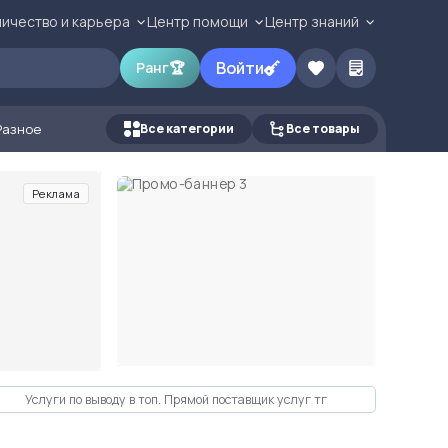
ичество и карьера
Центр помощи
Центр знаний
Войти
Ранг
🏆
Разное
Все категории
Все товары
Реклама
Услуги по выводу в топ. Прямой поставщик услуг тг