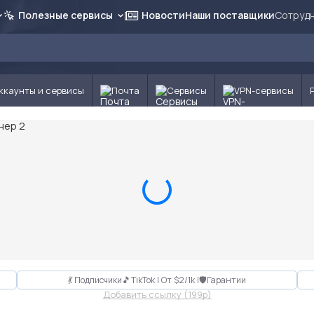
Полезные сервисы
Новости
Наши поставщики
Сотрудн
ккаунты и сервисы
Почта
Сервисы
VPN-сервисы
💃 Подписчики🎵TikTok | От $2/1k |🛡Гарантии
Добавить ссылку (199p)