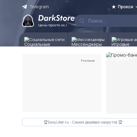
Telegram
Прокси
Социальные сети
Мессенджеры
Игровые а
Реклама
Слайд 2 из 10
🏆EasyLiker.ru - Самая дешёвая накрутка 🏆