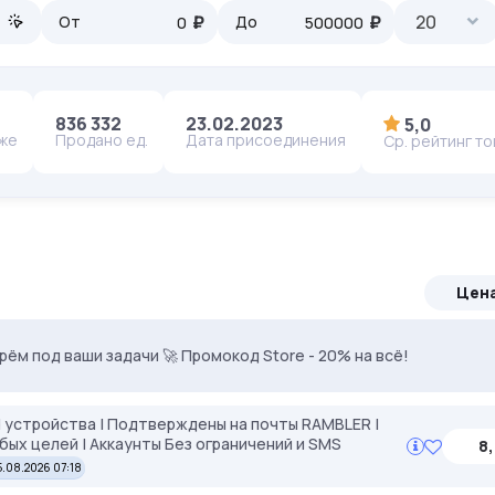
₽
₽
20
От
До
836 332
23.02.2023
5,0
аже
Продано ед.
Дата присоединения
Ср. рейтинг т
Цен
. Промокод: MASK35. Чистые IP, минимум банов.
ерём под ваши задачи 🚀 Промокод Store - 20% на всё!
 устройства | Подтверждены на почты RAMBLER |
юбых целей | Аккаунты Без ограничений и SMS
8,
.08.2026 07:18