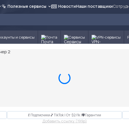
Полезные сервисы
Новости
Наши поставщики
Сотрудн
ккаунты и сервисы
Почта
Сервисы
VPN-сервисы
💃 Подписчики🎵TikTok | От $2/1k |🛡Гарантии
Добавить ссылку (199p)