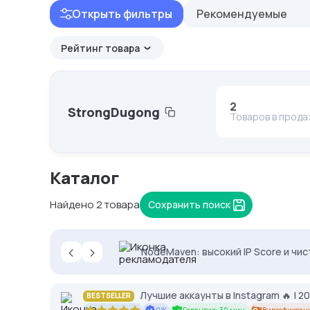
Открыть фильтры
Рекомендуемые
Рейтинг товара
2
StrongDugong
Товаров в прод
Каталог
Найдено 2 товара
Сохранить поиск
‹
›
2328.io — прием крипто платежей
NodeMaven: высокий IP Score и чис
Proxys.io - лучшие прокси 💚 Подб
Лучшие аккаунты в Instagram 🔥 | 
BESTSELLER