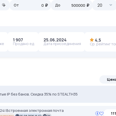
₽
₽
20
От
До
1 907
25.06.2024
4,5
аже
Продано ед.
Дата присоединения
Ср. рейтинг т
Цен
тые IP без банов. Скидка 35% по STEALTH35
ерём под ваши задачи 🚀 Промокод Store - 20% на всё!
2024| Встроенная электронная почта
11