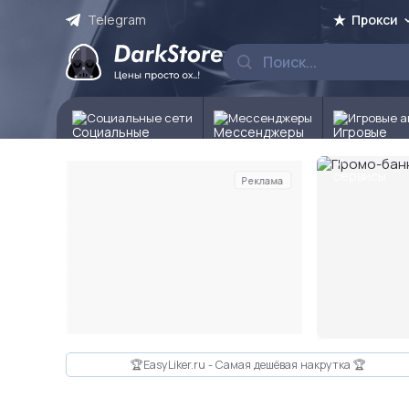
Telegram
Прокси
Социальные сети
Мессенджеры
Игровые а
Реклама
Слайд 2 из 10
🏆EasyLiker.ru - Самая дешёвая накрутка 🏆