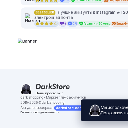
0%
Гарантия: 30 мин.
Видеофиксац
Лучшие аккаунты в Instagram 🔥 | 2
BESTSELLER
электронная почта
4
0%
Гарантия: 30 мин.
Видеофи
dark.shopping - Маркетплейс аккаунтов
2015-2026 © dark.shopping
Мы использу
Актуальные адреса:
darkstore.contact
Продолжая им
Политики конфиденциальности