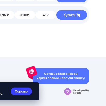
Купить
,95 ₽
51шт.
417
Оставь отзыв о нашем
маркетплейсе и получи скидку!
y)
Хорошо
в.