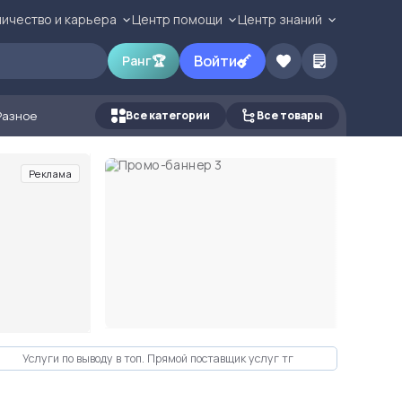
ичество и карьера
Центр помощи
Центр знаний
Войти
Ранг
🏆
Разное
Все категории
Все товары
Реклама
Услуги по выводу в топ. Прямой поставщик услуг тг