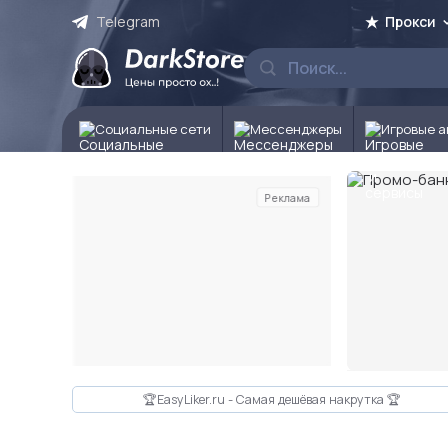
Telegram
Прокси
Социальные сети
Мессенджеры
Игровые а
Реклама
Слайд 2 из 10
🏆EasyLiker.ru - Самая дешёвая накрутка 🏆