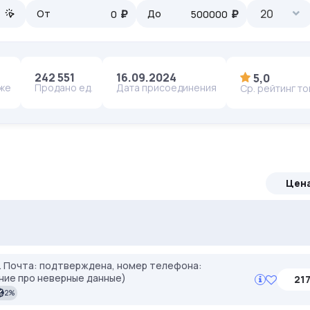
₽
₽
20
От
До
242 551
16.09.2024
5,0
аже
Продано ед.
Дата присоединения
Ср. рейтинг т
Цен
ven. Используй DRK35 для скидки 35%
ерём под ваши задачи 🚀 Промокод Store - 20% на всё!
e). Почта: подтверждена, номер телефона:
ние про неверные данные)
217
2%