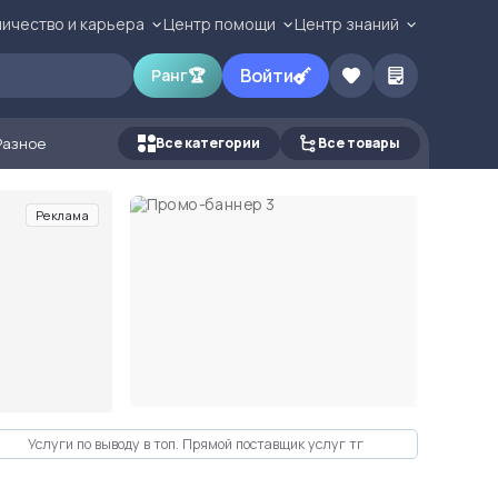
ичество и карьера
Центр помощи
Центр знаний
Войти
Ранг
🏆
Разное
Все категории
Все товары
Реклама
Услуги по выводу в топ. Прямой поставщик услуг тг