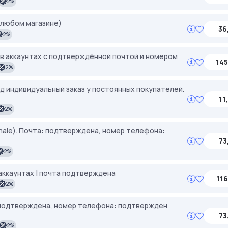
2%
 любом магазине)
36
2%
в аккаунтах с подтверждённой почтой и номером
145
2%
д индивидуальный заказ у постоянных покупателей.
11
2%
female). Почта: подтверждена, номер телефона:
73
2%
 аккаунтах | почта подтверждена
116
2%
та: подтверждена, номер телефона: подтвержден
73
2%