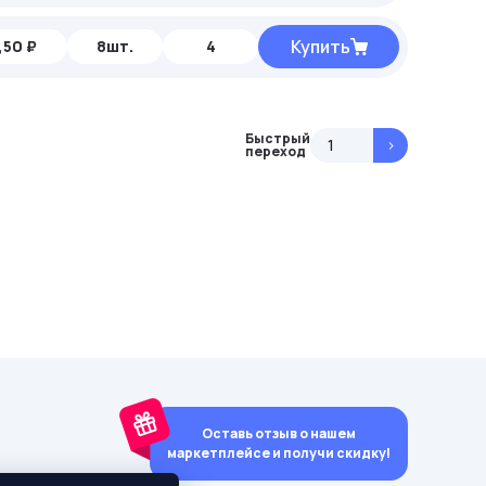
Купить
,50 ₽
8шт.
4
Быстрый
>
переход
Оставь отзыв о нашем
маркетплейсе и получи скидку!