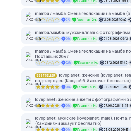
0%
Гарантия: 1 ч.
08.06.2026 15:36
mamba / мамба. Смена геолокации на мамбе (в
7%
Гарантия: 2 ч.
12.08.2025 10:42
mamba/мамба: мужские/male с фотографиями 
0%
Гарантия: 1 ч.
01.08.2026 09:12
mamba / мамба. Смена геолокации на мамбе по
Поставщик 2647
22%
Гарантия: 1 ч.
08.12.2025 13:40
loveplanet: женские (loveplanet: 
BESTSELLER
подтвержден (Каждый 6-й аккаунт бесплатно)
0%
Гарантия: 1 ч.
01.08.2026 11:35
loveplanet: женские анкеты с фотографиями в
0%
Гарантия: 1 ч.
07.08.2026 16:45
loveplanet: мужские (loveplanet: male). Поч
(Каждый 6-й аккаунт бесплатно)
0%
Гарантия: 1 ч.
05.08.2026 09:13