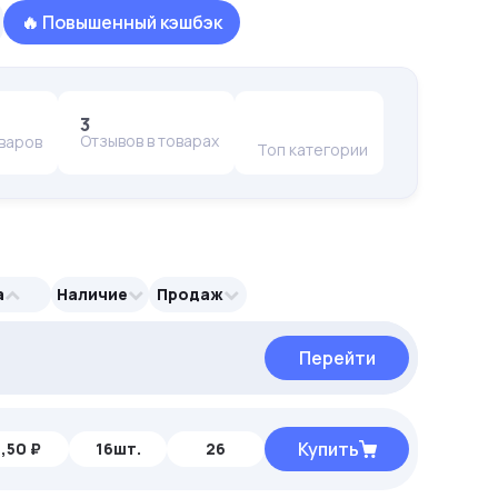
🔥 Повышенный кэшбэк
3
Отзывов в товарах
оваров
Топ категории
а
Наличие
Продаж
Перейти
Перейти
Перейти
Купить
,50 ₽
16шт.
26