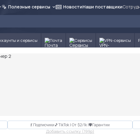
Полезные сервисы
Новости
Наши поставщики
Сотрудн
ккаунты и сервисы
Почта
Сервисы
VPN-сервисы
💃 Подписчики🎵TikTok | От $2/1k |🛡Гарантии
Добавить ссылку (199p)