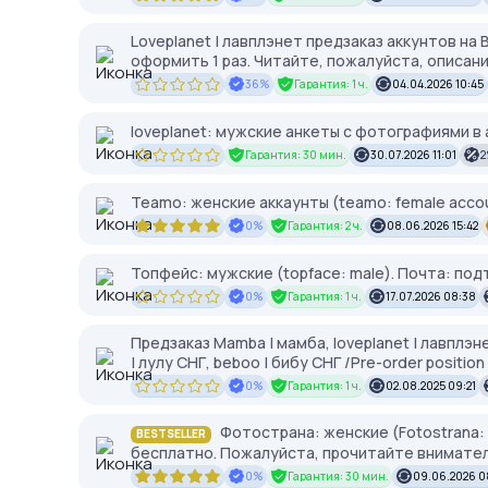
Loveplanet | лавплэнет предзаказ аккунтов н
оформить 1 раз. Читайте, пожалуйста, описан
36%
Гарантия: 1 ч.
04.04.2026 10:45
loveplanet: мужские анкеты с фотографиями в
Гарантия: 30 мин.
30.07.2026 11:01
Teamo: женские аккаунты (teamo: female accou
0%
Гарантия: 2 ч.
08.06.2026 15:42
Топфейс: мужские (topface: male). Почта: по
0%
Гарантия: 1 ч.
17.07.2026 08:38
Предзаказ Mamba | мамба, loveplanet | лавплэне
| лулу СНГ, beboo | бибу СНГ /Pre-order position
0%
Гарантия: 1 ч.
02.08.2025 09:21
Фотострана: женские (Fotostrana: 
BESTSELLER
бесплатно. Пожалуйста, прочитайте внимател
0%
Гарантия: 30 мин.
09.06.2026 0