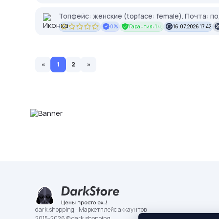
Топфейс: женские (topface: female). Почта: 
0%
Гарантия: 1 ч.
16.07.2026 17:42
«
1
2
»
dark.shopping - Маркетплейс аккаунтов
2015-2026 © dark.shopping