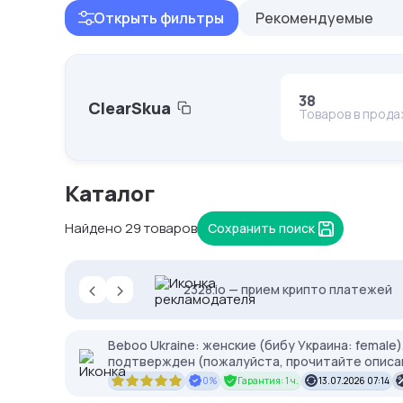
Открыть фильтры
Рекомендуемые
38
ClearSkua
Товаров в прод
Каталог
Найдено 29 товаров
Сохранить поиск
‹
›
Кешбек до 10% на прокси с NodeMa
Proxys.io - лучшие прокси 💚 Подб
2328.io — прием крипто платежей
Beboo Ukraine: женские (бибу Украина: femal
подтвержден (пожалуйста, прочитайте описа
0%
Гарантия: 1 ч.
13.07.2026 07:14