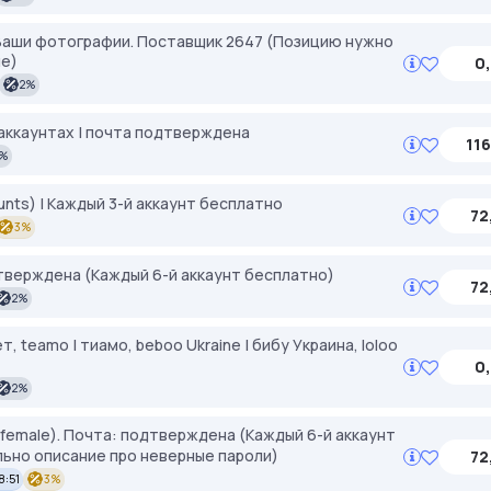
а Ваши фотографии. Поставщик 2647 (Позицию нужно
ие)
0,
2%
 аккаунтах | почта подтверждена
116
2%
nts) | Каждый 3-й аккаунт бесплатно
72
3%
дтверждена (Каждый 6-й аккаунт бесплатно)
72
2%
т, teamo | тиамо, beboo Ukraine | бибу Украина, loloo
0,
2%
female). Почта: подтверждена (Каждый 6-й аккаунт
ьно описание про неверные пароли)
72
8:51
3%