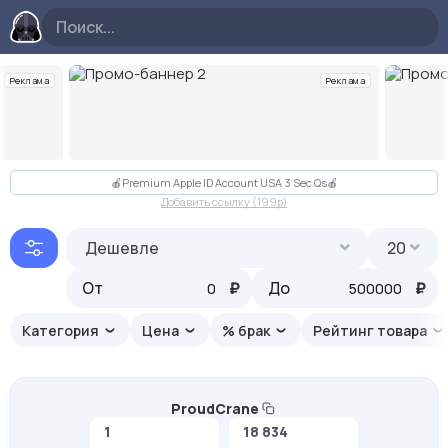
Реклама
Реклама
Слайд 2 из 10
🍎Premium Apple ID Account USA 3 Sec Qs🍎
Добавить ссылку (199p)
Дешевле
20
От
₽
До
₽
Категория
Цена
% брак
Рейтинг товара
ProudCrane
1
18 834