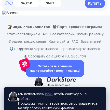
Купить
94,25 ₽
96шт.
Партнерская программа
Ищем специалистов
Стать поставщиком
API
Все категории
Купить рекламу
Лучшее предложение
Карта сайта
FAQ
База знаний
Поддержка маркетплейса
Правила маркетплейса
🪲 Сообщить об ошибке (Bug Bounty)
Оставь отзыв о нашем
маркетплейсе и получи скидку!
dark.shopping - Маркетплейс аккаунтов
2015-2026 © dark.shopping
Мы используем
куки
, чтобы сайт хорошо
Актуальные адреса:
darkstore.contact
работал.
Политики конфиденциальности
Продолжая им пользоваться, вы соглашаетесь
на обработку ваших куки-файлов.