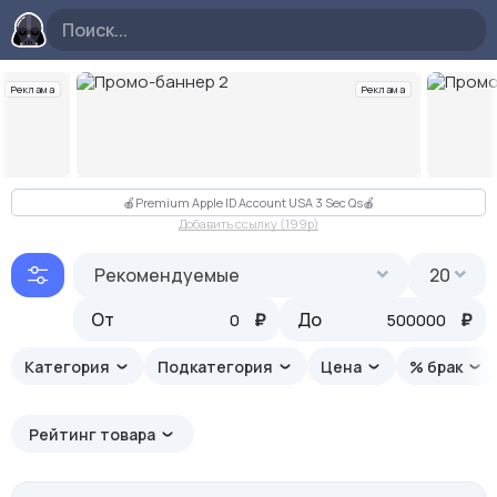
Реклама
Реклама
Слайд 2 из 10
🍎Premium Apple ID Account USA 3 Sec Qs🍎
Добавить ссылку (199p)
Рекомендуемые
20
От
₽
До
₽
Категория
Подкатегория
Цена
% брак
Рейтинг товара