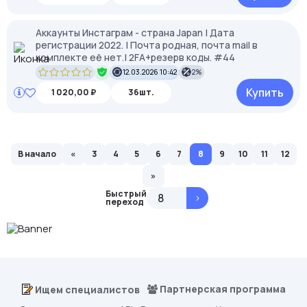
Аккаунты Инстаграм - страна Japan | Дата
регистрации 2022. | Почта родная, почта mail в
комплекте её нет.| 2FA+резерв коды. #44
12.03.2026 10:42
2%
Купить
1 020,00 ₽
36шт.
В начало
«
3
4
5
6
7
8
9
10
11
12
»
Быстрый
>
переход
Партнерская программа
Ищем специалистов