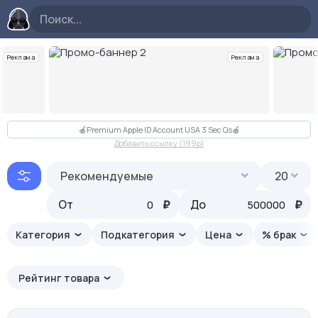
Реклама
Реклама
Слайд 2 из 10
🍎Premium Apple ID Account USA 3 Sec Qs🍎
Добавить ссылку (199p)
Рекомендуемые
20
От
₽
До
₽
Категория
Подкатегория
Цена
% брак
Рейтинг товара