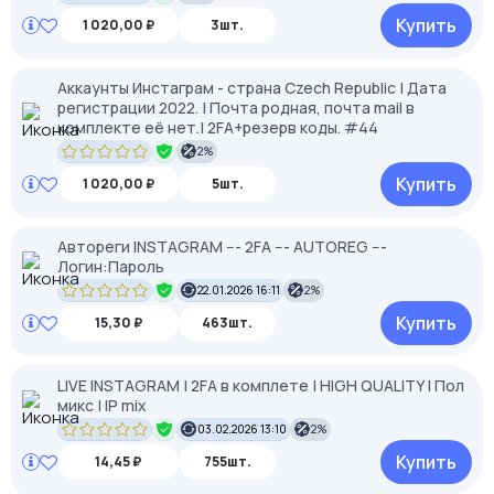
Купить
1 020,00 ₽
3шт.
Аккаунты Инстаграм - страна Czech Republic | Дата
регистрации 2022. | Почта родная, почта mail в
комплекте её нет.| 2FA+резерв коды. #44
2%
Купить
1 020,00 ₽
5шт.
Автореги INSTAGRAM --- 2FA --- AUTOREG ---
Логин:Пароль
22.01.2026 16:11
2%
Купить
15,30 ₽
463шт.
LIVE INSTAGRAM | 2FA в комплете | HIGH QUALITY | Пол
микс | IP mix
03.02.2026 13:10
2%
Купить
14,45 ₽
755шт.