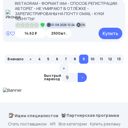
INSTAGRAM - ФОРМАТ IAM - СПОСОБ РЕГИСТРАЦИИ:
АВТОРЕГ - НЕ УМИРАЮТ В ОТЛЁЖКЕ -
ЗАРЕГИСТРИРОВАНЫ НА ПОЧТУ GMAIL - КУКИ
ЧЕКНУТЫ!
01.08.2026 10:24
2%
Купить
14,62 ₽
2500шт.
В начало
«
4
5
6
7
8
9
10
11
12
13
»
Быстрый
>
переход
Партнерская программа
Ищем специалистов
Стать поставщиком
API
Все категории
Купить рекламу