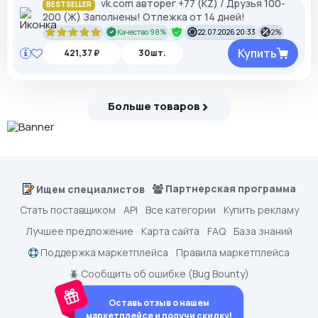
vk.com авторег +77 (KZ) / Друзья 100-
BESTSELLER
200 (Ж) Заполнены! Отлежка от 14 дней!
Качество 98%
22.07.2026 20:33
2%
Купить
421,37 ₽
30шт.
Больше товаров
Партнерская программа
Ищем специалистов
Стать поставщиком
API
Все категории
Купить рекламу
Лучшее предложение
Карта сайта
FAQ
База знаний
Поддержка маркетплейса
Правила маркетплейса
🪲 Сообщить об ошибке (Bug Bounty)
Оставь отзыв о нашем
маркетплейсе и получи скидку!