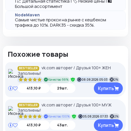
| 📈 Детальная статистика | 🏷️ Низкие цены | 🛍️
Большой ассортимент
NodeMaven
Самые чистые прокси на рынке с кешбеком
трафика до 10%. DARK35 - скидка 35%.
Похожие товары
vk.com авторег / Друзья 100+ ЖЕН
BESTSELLER
Заполнены!
Качество 98%
08.08.2026 05:03
2%
Купить
413,10 ₽
29шт.
vk.com авторег / Друзья 100+ МУЖ
BESTSELLER
Заполнены!
Качество 100%
05.08.2026 07:33
2%
Купить
413,10 ₽
43шт.