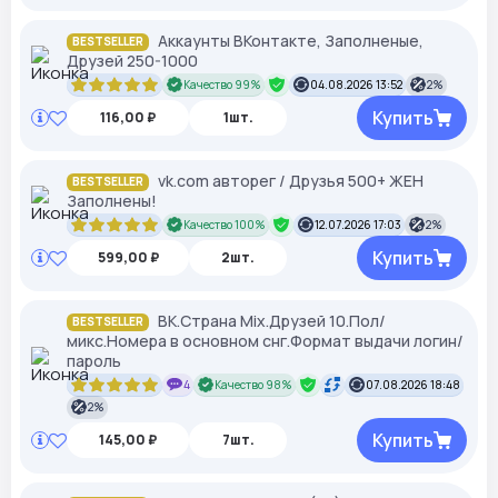
Аккаунты ВКонтакте, Заполненые,
BESTSELLER
Друзей 250-1000
Качество 99%
04.08.2026 13:52
2%
Купить
116,00 ₽
1шт.
vk.com авторег / Друзья 500+ ЖЕН
BESTSELLER
Заполнены!
Качество 100%
12.07.2026 17:03
2%
Купить
599,00 ₽
2шт.
ВК.Страна Mix.Друзей 10.Пол/
BESTSELLER
микс.Номера в основном снг.Формат выдачи логин/
пароль
4
Качество 98%
07.08.2026 18:48
2%
Купить
145,00 ₽
7шт.