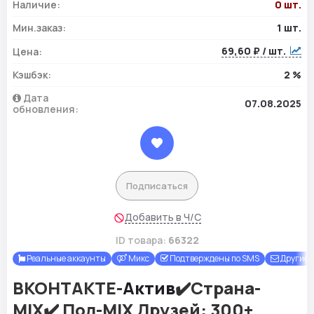
Наличие:
0 шт.
Мин.заказ:
1 шт.
69,60 ₽ / шт.
Цена:
Кэшбэк:
2 %
Дата
07.08.2025
обновления:
Подписаться
Добавить в Ч/С
ID товара:
66322
Реальные аккаунты
Микс
Подтверждены по SMS
Другие
ВКОНТАКТЕ-
Актив
✔️Страна-
MIX✔️ Пол-MIX Друзей: 300+