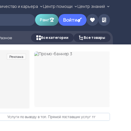
ичество и карьера
Центр помощи
Центр знаний
Войти
Ранг
🏆
Разное
Все категории
Все товары
Реклама
Услуги по выводу в топ. Прямой поставщик услуг тг