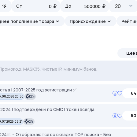
₽
₽
20
От
До
днее пополнение товара
Происхождение
Рейтин
Цен
ерём под ваши задачи 🚀 Промокод Store - 20% на всё!
. Промокод: MASK35. Чистые IP, минимум банов.
ства | 2007-2025 год регистрации ✅
64
.08.2026 20:50
2%
6-2024 | подтверждены по СМС | токен всегда
60
9.07.2026 08:21
2%
024гг. -- Отображаются во вкладке TOP поиска -- Без