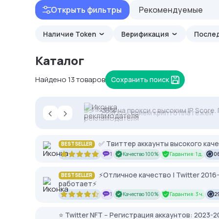
Открыть фильтры
Рекомендуемые
Наличие Token
Верификация
После
Каталог
Найдено 13 товаров
Сохранить поиск
‹
›
Proxys.io - лучшие прокси 💚 Подб
-35% на прокси с высоким IP Score
2328.io — прием крипто платежей
✅ Твиттер аккаунты высокого каче
BESTSELLER
1
Качество 100%
Гарантия: 1 д.
06
⚡️Отличное качество | Twitter 201
BESTSELLER
работает⚡️
1
Качество 100%
Гарантия: 3 ч.
2
⭐ Twitter NFT -- Регистрация аккаунтов: 2023-2