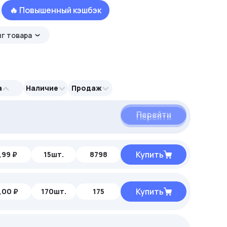
🔥 Повышенный кэшбэк
г товара
а
Наличие
Продаж
Перейти
Перейти
Перейти
Купить
,99 ₽
15шт.
8798
Купить
,00 ₽
170шт.
175