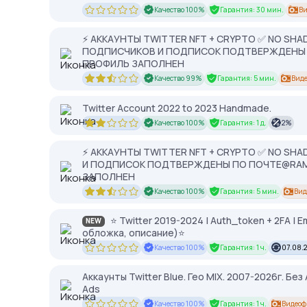
Качество 100%
Гарантия: 30 мин.
Ви
⚡️ АККАУНТЫ TWITTER NFT + CRYPTO ✅ NO SHADO
ПОДПИСЧИКОВ И ПОДПИСОК ПОДТВЕРЖДЕНЫ П
ПРОФИЛЬ ЗАПОЛНЕН
Качество 99%
Гарантия: 5 мин.
Вид
Twitter Account 2022 to 2023 Handmade.
Качество 100%
Гарантия: 1 д.
2%
⚡️ АККАУНТЫ TWITTER NFT + CRYPTO ✅ NO SHAD
И ПОДПИСОК ПОДТВЕРЖДЕНЫ ПО ПОЧТЕ@RAMB
ЗАПОЛНЕН
Качество 100%
Гарантия: 5 мин.
Вид
⭐ Twitter 2019-2024 | Auth_token + 2FA | 
NEW
обложка, описание)⭐
Качество 100%
Гарантия: 1 ч.
07.08.
Аккаунты Twitter Blue. Гео MIX. 2007-2026г. Без
Ads
Качество 100%
Гарантия: 1 ч.
Видеоф