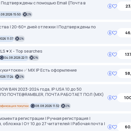
-- Подтверждены с помощью Email (Почта в
23
.08.2026 15:50
2%
ства | 20-60+ дней отлежки | Подтверждены по
46
026 11:37
2%
RLS ♥️ Х - Top searches
137
04.08.2026 22:11
2%
+куки+токен ✅ MIX IP Есть оформление
58
026 17:24
2%
W BAN 2023-2024 года, IP:USA 10 до 50
О ПОЧТЕ@RAMBLER, ПОЧТА РАБОТАЕТ ПОЛ (MIX)
100
офиксация покупки
08.08.2026 11:32
2%
 с момента регистрации | Ручная регистрация |
 обложка | От 10 до 27 читателей | Рабочая почта |
60