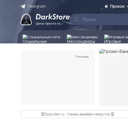
Telegram
Прокси
Социальные сети
Мессенджеры
Игровые а
Реклама
Слайд 2 из 10
🏆EasyLiker.ru - Самая дешёвая накрутка 🏆