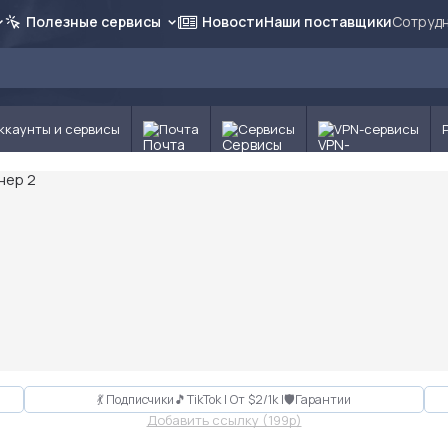
Полезные сервисы
Новости
Наши поставщики
Сотрудн
ккаунты и сервисы
Почта
Сервисы
VPN-сервисы
💃 Подписчики🎵TikTok | От $2/1k |🛡Гарантии
Добавить ссылку (199p)