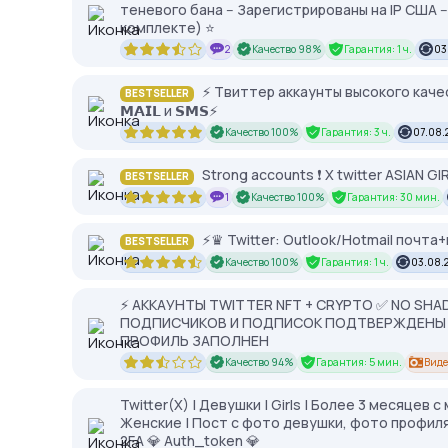
теневого бана -- Зарегистрированы на IP США 
комплекте) ⭐
2
Качество 98%
Гарантия: 1 ч.
03
⚡️ Твиттер аккаунты высокого каче
BESTSELLER
𝗠𝗔𝗜𝗟 и 𝗦𝗠𝗦⚡️
Качество 100%
Гарантия: 3 ч.
07.08.2
Strong accounts ❗️ X twitter ASIAN GI
BESTSELLER
1
Качество 100%
Гарантия: 30 мин.
⚡️♛ Twitter: Outlook/Hotmail почта
BESTSELLER
Качество 100%
Гарантия: 1 ч.
03.08.2
⚡️ АККАУНТЫ TWITTER NFT + CRYPTO ✅ NO SHADO
ПОДПИСЧИКОВ И ПОДПИСОК ПОДТВЕРЖДЕНЫ П
ПРОФИЛЬ ЗАПОЛНЕН
Качество 94%
Гарантия: 5 мин.
Виде
Twitter(X) | Девушки | Girls | Более 3 месяцев
Женские | Пост с фото девушки, фото профиля,
2FA 💎 Auth_token 💎