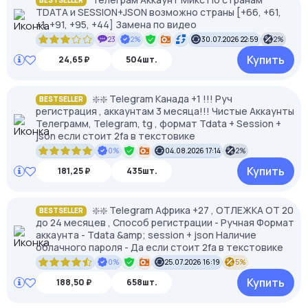
BESTSELLER
TDATA и SESSION+JSON возможно страны [+66, +61,
+1, +91, +95, +44] Замена по видео
23
2%
30.07.2026 22:59
2%
Купить
24,65 ₽
504шт.
❇️❇️ Telegram Канада +1 !!! Руч
BESTSELLER
регистрация , аккаунтам 3 месяца!!! Чистые Аккаунты
Телеграмм, Telegram, tg , формат Tdata + Session +
json если стоит 2fa в текстовике
0%
04.08.2026 17:14
2%
Купить
181,25 ₽
435шт.
❇️❇️ Telegram Африка +27 , ОТЛЕЖКА ОТ 20
BESTSELLER
до 24 месяцев , Способ регистрации - Ручная Формат
аккаунта - Tdata &amp; session + json Наличие
облачного пароля - Да если стоит 2fa в текстовике
0%
25.07.2026 16:19
5%
Купить
188,50 ₽
658шт.