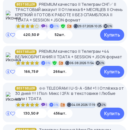
PREMIUM качество || Телеграм СНГ✅ ||
BESTSELLER
ТРАСТОВЫЙ аккаунт || Отлежка 6+ МЕСЯЦЕВ || Очень
КРЕПКИЙ || ГОТОВ К РАБОТЕ || БЕЗ СПАМБЛОКА ||
TDATA + SESSION + JSON формат
6
0%
29.07.2026 10:25
2%
Купить
420,50 ₽
52шт.
PREMIUM качество || Телеграм +44
BESTSELLER
ВЕЛИКОБРИТАНИЯ || TDATA + SESSION + JSON формат
0%
06.08.2026 11:54
2%
Купить
166,75 ₽
266шт.
❇️❇️ TELEGRAM | U-S-A -SIM +1 | Отлёжка от
BESTSELLER
30 дней !!! | Пол: Микс | 2FA: в текстовике | Любые
цели | TDATA
3
0%
04.08.2026 17:19
2%
Купить
130,50 ₽
456шт.
Телеграм Аккаунт Микс По странам