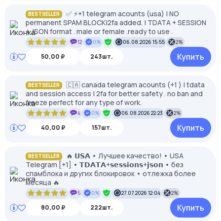
✅ ⚡️+1 telegram acounts (usa) | NO
BESTSELLER
permanent SPAM BLOCK|2fa added. | TDATA + SESSION
+ JSON format . male or female .ready to use .
12
0%
06.08.2026 15:55
2%
Купить
50,00 ₽
243шт.
🇨🇦 canada telegram acounts (+1 ) | tdata
BESTSELLER
and session access | 2fa for better safety . no ban and
freeze perfect for any type of work.
4
0%
06.08.2026 22:23
2%
Купить
40,00 ₽
157шт.
🔥 𝗨𝗦𝗔 • Лучшее качество! • USA
BESTSELLER
Telegram [+1] • 𝗧𝗗𝗔𝗧𝗔+𝘀𝗲𝘀𝘀𝗶𝗼𝗻𝘀+𝗷𝘀𝗼𝗻 • без
спамблока и других блокировок • отлежка более
месяца 🔥
5
0%
27.07.2026 12:04
2%
Купить
80,00 ₽
222шт.