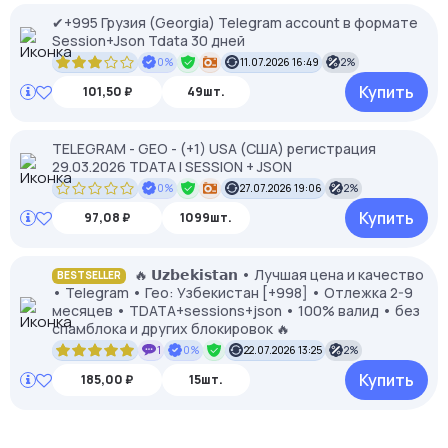
✔+995 Грузия (Georgia) Telegram account в формате
Session+Json Tdata 30 дней
0%
11.07.2026 16:49
2%
Купить
101,50 ₽
49шт.
TELEGRAM - GEO - (+1) USA (США) регистрация
29.03.2026 TDATA I SESSION + JSON
0%
27.07.2026 19:06
2%
Купить
97,08 ₽
1099шт.
🔥 𝗨𝘇𝗯𝗲𝗸𝗶𝘀𝘁𝗮𝗻 • Лучшая цена и качество
BESTSELLER
• Telegram • Гео: Узбекистан [+998] • Отлежка 2-9
месяцев • TDATA+sessions+json • 100% валид • без
спамблока и других блокировок 🔥
1
0%
22.07.2026 13:25
2%
Купить
185,00 ₽
15шт.