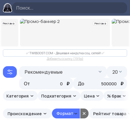
Реклама
Реклама
Слайд 2 из 10
✅ TWIBOOST.COM - Дешевая накрутка соц. сетей! ✅
Добавить ссылку (199p)
Рекомендуемые
20
От
₽
До
₽
Категория
Подкатегория
Цена
% брак
Формат
Происхождение
Рейтинг товара