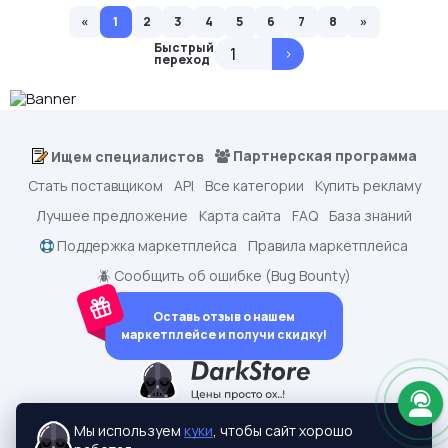
«
1
2
3
4
5
6
7
8
»
Быстрый
>
переход
Партнерская программа
Ищем специалистов
Стать поставщиком
API
Все категории
Купить рекламу
Лучшее предложение
Карта сайта
FAQ
База знаний
Поддержка маркетплейса
Правила маркетплейса
🪲 Сообщить об ошибке (Bug Bounty)
Оставь отзыв о нашем
маркетплейсе и получи скидку!
dark.shopping - Маркетплейс аккаунтов
2015-2026 © dark.shopping
Мы используем
куки
, чтобы сайт хорошо
Актуальные адреса:
darkstore.contact