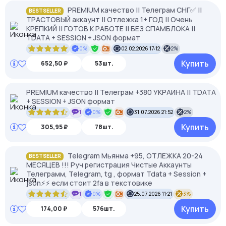
PREMIUM качество || Телеграм СНГ✅ ||
BESTSELLER
ТРАСТОВЫЙ аккаунт || Отлежка 1+ ГОД || Очень
КРЕПКИЙ || ГОТОВ К РАБОТЕ || БЕЗ СПАМБЛОКА ||
TDATA + SESSION + JSON формат
0%
02.02.2026 17:12
2%
Купить
652,50 ₽
53шт.
PREMIUM качество || Телеграм +380 УКРАИНА || TDATA
+ SESSION + JSON формат
1
0%
31.07.2026 21:52
2%
Купить
305,95 ₽
78шт.
Telegram Мьянма +95, ОТЛЕЖКА 20-24
BESTSELLER
МЕСЯЦЕВ !!! Руч регистрация Чистые Аккаунты
Телеграмм, Telegram, tg , формат Tdata + Session +
json⚡⚡ если стоит 2fa в текстовике
1
0%
25.07.2026 11:21
3%
Купить
174,00 ₽
576шт.