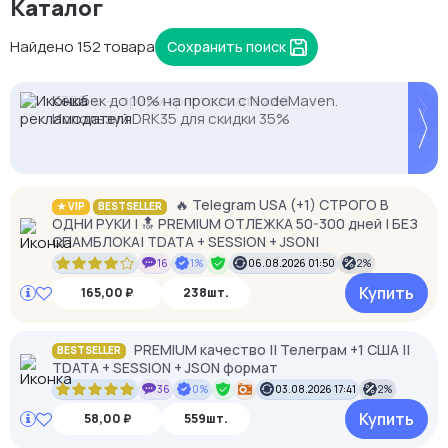
Каталог
Найдено 152 товара
Сохранить поиск
Кешбек до 10% на прокси с NodeMaven.
Proxys.io - лучшие прокси 💚 Подберём под ваши
2328.io — прием крипто платежей
Используй DRK35 для скидки 35%
задачи 🚀 Промокод Store - 20% на всё!
🔥 Telegram USA (+1) СТРОГО В
★ VIP
BESTSELLER
ОДНИ РУКИ | 🔝 PREMIUM ОТЛЕЖКА 50-300 дней | БЕЗ
СПАМБЛОКА| TDATA + SESSION + JSON|
16
1%
06.08.2026 01:50
2%
Купить
165,00 ₽
238шт.
PREMIUM качество || Телеграм +1 США ||
BESTSELLER
TDATA + SESSION + JSON формат
36
0%
03.08.2026 17:41
2%
Купить
58,00 ₽
559шт.