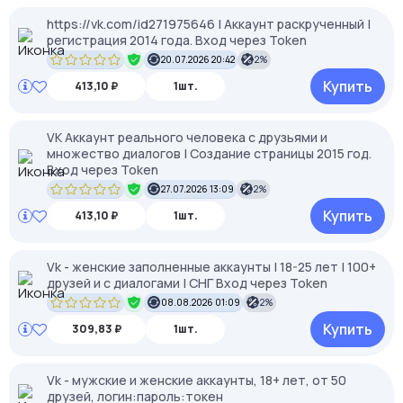
https://vk.com/id271975646 | Аккаунт раскрученный |
регистрация 2014 года. Вход через Token
20.07.2026 20:42
2%
Купить
413,10 ₽
1шт.
VK Аккаунт реального человека с друзьями и
множество диалогов | Создание страницы 2015 год.
Вход через Token
27.07.2026 13:09
2%
Купить
413,10 ₽
1шт.
Vk - женские заполненные аккаунты | 18-25 лет | 100+
друзей и с диалогами | СНГ Вход через Token
08.08.2026 01:09
2%
Купить
309,83 ₽
1шт.
Vk - мужские и женские аккаунты, 18+ лет, от 50
друзей, логин:пароль:токен