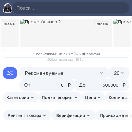
Реклама
Реклама
Слайд 2 из 10
💃 Подписчики🎵TikTok | От $2/1k |🛡Гарантии
Добавить ссылку (199p)
Рекомендуемые
20
От
₽
До
₽
Категория
Подкатегория
Цена
Количеств
Рейтинг товара
Верификация
Происхожден