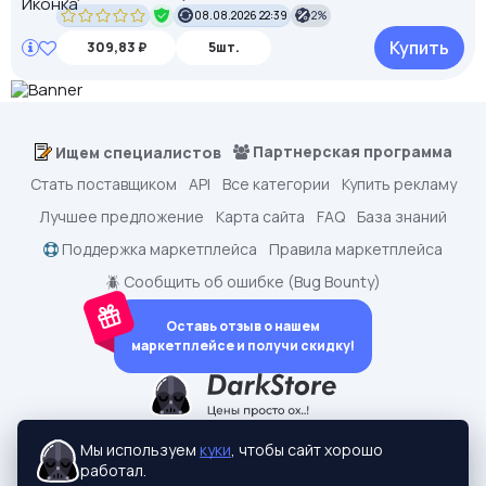
08.08.2026 22:39
2%
Купить
309,83 ₽
5шт.
Партнерская программа
Ищем специалистов
Стать поставщиком
API
Все категории
Купить рекламу
Лучшее предложение
Карта сайта
FAQ
База знаний
Поддержка маркетплейса
Правила маркетплейса
🪲 Сообщить об ошибке (Bug Bounty)
Оставь отзыв о нашем
маркетплейсе и получи скидку!
dark.shopping - Маркетплейс аккаунтов
2015-2026 © dark.shopping
Мы используем
куки
, чтобы сайт хорошо
Актуальные адреса:
darkstore.contact
работал.
Политики конфиденциальности