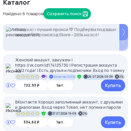
Каталог
Найдено 6 товаров
Сохранить поиск
-35% на прокси с высоким IP Score. Промокод:
2328.io — прием крипто платежей
Proxys.io - лучшие прокси 💚 Подберём под ваши
MASK35. Чистые IP, минимум банов.
задачи 🚀 Промокод Store - 20% на всё!
Женский аккаунт, замужем |
https://vk.com/id174125730 | Регистрация аккаунта
2012 года! | Есть друзья и подписчики. Вход по токену
1
Качество 100%
26.07.2026 03:38
2%
Купить
722,93 ₽
1шт.
ВКонтакте Хорошо заполненный аккаунт, с друзьями
и диалогами. Вход через Token, нет логина и пароля
27.07.2026 19:09
2%
Купить
334,62 ₽
1шт.