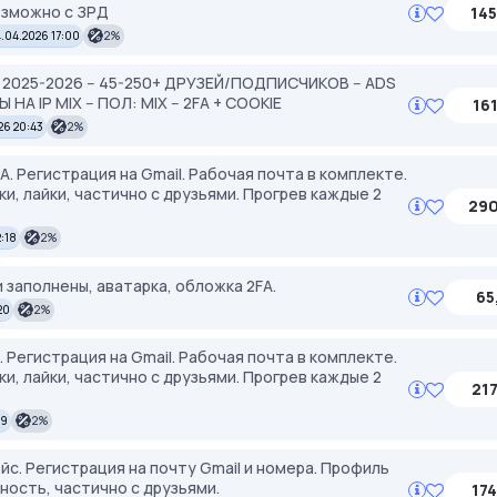
озможно с ЗРД
145
4.04.2026 17:00
2%
2025-2026 -- 45-250+ ДРУЗЕЙ/ПОДПИСЧИКОВ -- ADS
 IP MIX -- ПОЛ: MIX -- 2FA + COOKIE
161
26 20:43
2%
A. Регистрация на Gmail. Рабочая почта в комплекте.
и, лайки, частично с друзьями. Прогрев каждые 2
290
:18
2%
 заполнены, аватарка, обложка 2FA.
65
20
2%
 Регистрация на Gmail. Рабочая почта в комплекте.
и, лайки, частично с друзьями. Прогрев каждые 2
217
09
2%
с. Регистрация на почту Gmail и номера. Профиль
вность, частично с друзьями.
174