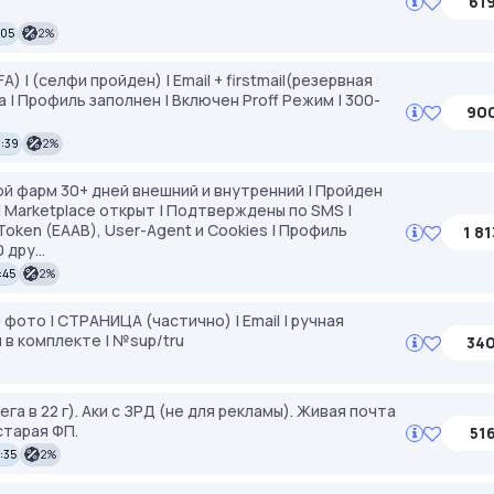
619
:05
2%
A) | (селфи пройден) | Email + firstmail(резервная
а | Профиль заполнен | Включен Proff Режим | 300-
900
9:39
2%
ной фарм 30+ дней внешний и внутренний | Пройден
| Marketplace открыт | Подтверждены по SMS |
oken (EAAB), User-Agent и Cookies | Профиль
1 81
дру...
:45
2%
0 фото | СТРАНИЦА (частично) | Email | ручная
 в комплекте | №sup/tru
340
а в 22 г). Аки с ЗРД (не для рекламы). Живая почта
старая ФП.
516
:35
2%