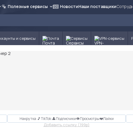
Полезные сервисы
Новости
Наши поставщики
Сотрудн
ккаунты и сервисы
Почта
Сервисы
VPN-сервисы
Накрутка 🎵TikTok:👤Подписчики👁Просмотры❤️Лайки
Добавить ссылку (199p)