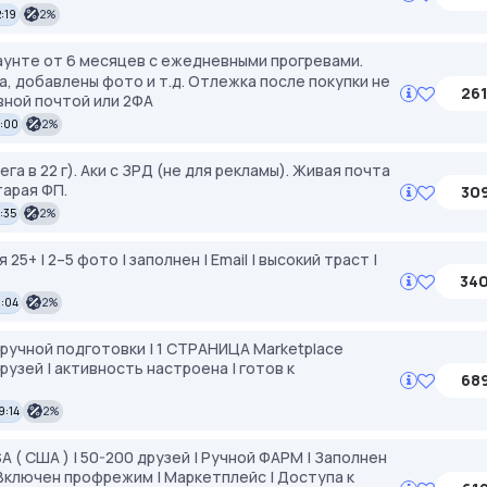
:19
2%
аунте от 6 месяцев с ежедневными прогревами.
а, добавлены фото и т.д. Отлежка после покупки не
261
вной почтой или 2ФА
0:00
2%
а в 22 г). Аки с ЗРД (не для рекламы). Живая почта
тарая ФП.
309
:35
2%
25+ | 2–5 фото | заполнен | Email | высокий траст |
340
8:04
2%
ручной подготовки | 1 СТРАНИЦА Marketplace
рузей | активность настроена | готов к
689
9:14
2%
A ( США ) | 50-200 друзей | Ручной ФАРМ | Заполнен
 Включен профрежим | Маркетплейс | Доступа к