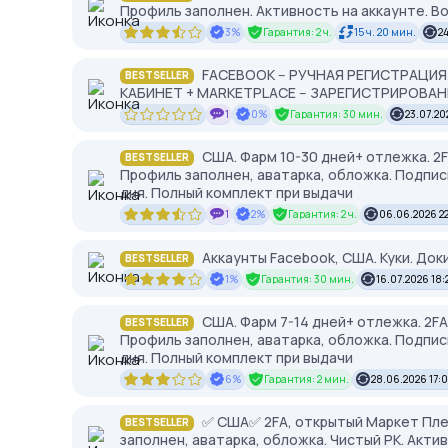
Профиль заполнен. Активность на аккаунте. В
3%
Гарантия: 2 ч.
15 ч. 20 мин.
2
FACEBOOK -- РУЧНАЯ РЕГИСТРАЦИЯ 
BESTSELLER
КАБИНЕТ + MARKETPLACE -- ЗАРЕГИСТРИРОВАНЫ НА
1
0%
Гарантия: 30 мин.
23.07.20
США. Фарм 10-30 дней+ отлежка. 2F
BESTSELLER
Профиль заполнен, аватарка, обложка. Подписк
дня. Полный комплект при выдачи
1
2%
Гарантия: 2 ч.
06.06.2026 22
Аккаунты Facebook, США. Куки. Доки
BESTSELLER
1%
Гарантия: 30 мин.
16.07.2026 18:
США. Фарм 7-14 дней+ отлежка. 2FA.
BESTSELLER
Профиль заполнен, аватарка, обложка. Подписк
дня. Полный комплект при выдачи
6%
Гарантия: 2 мин.
28.06.2026 17:
✅ США✅ 2FA, открытый Маркет Плей
BESTSELLER
заполнен, аватарка, обложка. Чистый РК. Акти