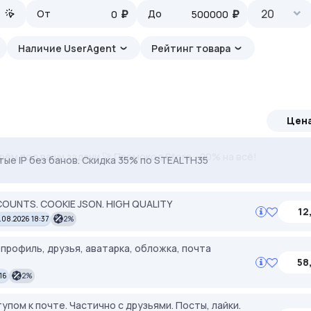
₽
₽
20
От
До
Наличие UserAgent
Рейтинг товара
Цен
ерём под ваши задачи 🚀 Промокод Store - 20% на всё!
тые IP без банов. Скидка 35% по STEALTH35
OUNTS. COOKIE JSON. HIGH QUALITY
12
.08.2026 18:37
2%
профиль, друзья, аватарка, обложка, почта
58
16
2%
упом к почте. Частично с друзьями. Посты, лайки.