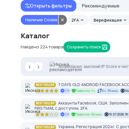
Открыть фильтры
Рекомендуемые
Наличие Cookie
2FA
Верификация
Каталог
Найдено 224 товара
Сохранить поиск
‹
›
Proxys.io - лучшие прокси 💚 Подб
NodeMaven: высокий IP Score и чис
7 DAYS OLD ANDROID FACEBOOK ACC
BESTSELLER
0%
Гарантия: 1 ч.
5 ч. 35 мин.
04
Аккаунты Facebook. США. Заполнен 
BESTSELLER
FIRSTMAIL с доступом, 2FА.
5%
Гарантия: 59 мин.
16.07.2026 18:
Украина. Регистрация 2024г. С дост
BESTSELLER