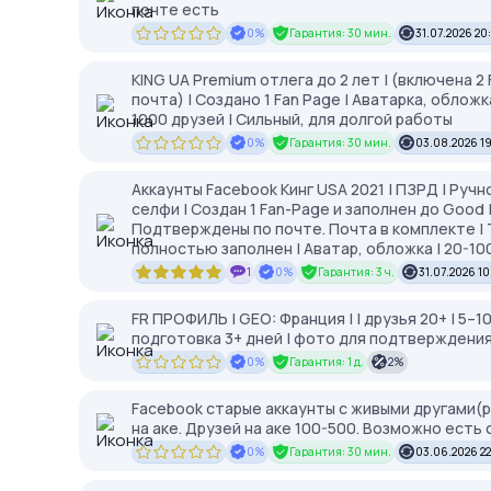
почте есть
0%
Гарантия: 30 мин.
31.07.2026 20
KING UA Premium отлега до 2 лет | (включена 2 F
почта) | Создано 1 Fan Page | Аватарка, обложк
1000 друзей | Сильный, для долгой работы
0%
Гарантия: 30 мин.
03.08.2026 1
Аккаунты Facebook Кинг USA 2021 | ПЗРД | Руч
селфи | Создан 1 Fan-Page и заполнен до Good 
Подтверждены по почте. Почта в комплекте | T
полностью заполнен | Аватар, обложка | 20-100 
1
0%
Гарантия: 3 ч.
31.07.2026 10
FR ПРОФИЛЬ | GEO: Франция | | друзья 20+ | 5–1
подготовка 3+ дней | фото для подтверждения
0%
Гарантия: 1 д.
2%
Facebook старые аккаунты с живыми другами(рег
на аке. Друзей на аке 100-500. Возможно есть 
0%
Гарантия: 30 мин.
03.06.2026 22