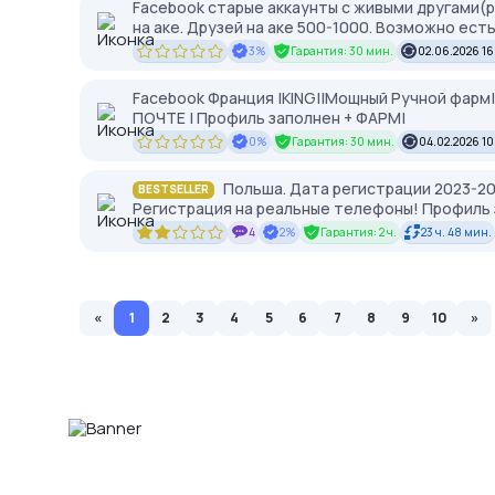
Facebook старые аккаунты с живыми другами(рег
на аке. Друзей на аке 500-1000. Возможно есть
3%
Гарантия: 30 мин.
02.06.2026 16
Facebook Франция |KING||Мощный Ручной фарм
ПОЧТЕ | Профиль заполнен + ФАРМ|
0%
Гарантия: 30 мин.
04.02.2026 10
Польша. Дата регистрации 2023-202
BESTSELLER
Регистрация на реальные телефоны! Профиль з
4
2%
Гарантия: 2 ч.
23 ч. 48 мин.
«
1
2
3
4
5
6
7
8
9
10
»