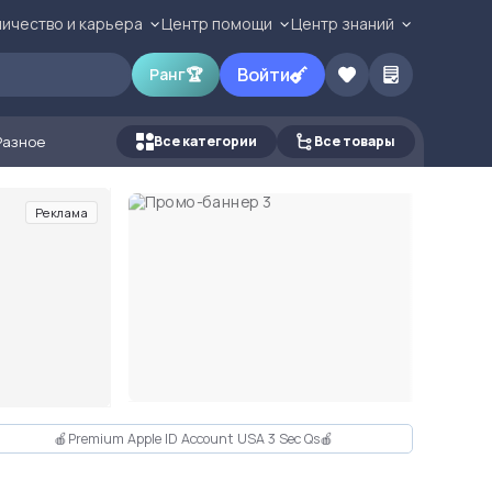
ичество и карьера
Центр помощи
Центр знаний
Войти
Ранг
🏆
Разное
Все категории
Все товары
Реклама
🍎Premium Apple ID Account USA 3 Sec Qs🍎