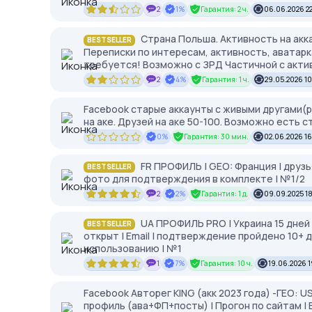
2
1%
Гарантия: 2 ч.
06.06.2026 22
Страна Польша. Активность на акк
BESTSELLER
Переписки по интересам, активность, аватарк
требуется! Возможно с ЗРД Частичной с акти
2
4%
Гарантия: 1 ч.
29.05.2026 1
Facebook старые аккаунты с живыми другами(рег
на аке. Друзей на аке 50-100. Возможно есть с
0%
Гарантия: 30 мин.
02.06.2026 16
FR ПРОФИЛЬ | GEO: Франция | друзья 
BESTSELLER
фото для подтверждения в комплекте | №1/2
2
2%
Гарантия: 1 д.
09.09.2025 1
UA ПРОФИЛЬ PRO | Украина 15 дней 
BESTSELLER
открыт | Email | подтверждение пройдено 10+ д
использованию | №1
1
7%
Гарантия: 10 ч.
19.06.2026 1
Facebook Авторег KING (акк 2023 года) -ГЕО: US
профиль (ава+ФП+посты) | Прогон по сайтам |