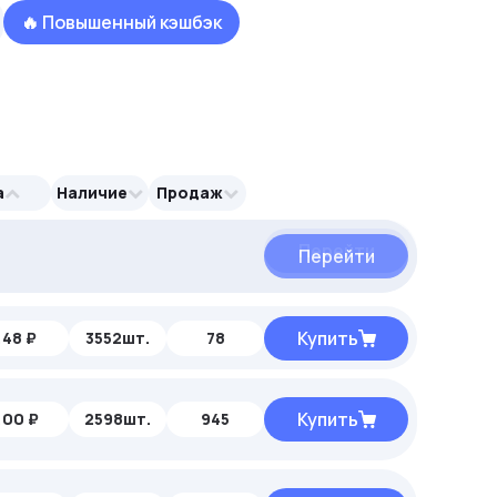
🔥 Повышенный кэшбэк
а
Наличие
Продаж
Перейти
Перейти
Купить
,48 ₽
3552шт.
78
Купить
,00 ₽
2598шт.
945