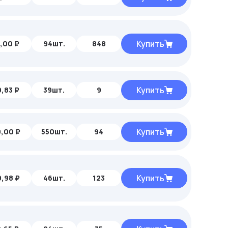
Купить
,00 ₽
94шт.
848
Купить
,83 ₽
39шт.
9
Купить
,00 ₽
550шт.
94
Купить
,98 ₽
46шт.
123