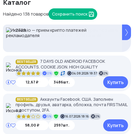
Каталог
Найдено 138 товаров
Сохранить поиск
Proxys.io - лучшие прокси 💚 Подберём под ваши
Кешбек до 10% на прокси с NodeMaven.
2328.io — прием крипто платежей
задачи 🚀 Промокод Store - 20% на всё!
Используй DRK35 для скидки 35%
7 DAYS OLD ANDROID FACEBOOK
BESTSELLER
ACCOUNTS. COOKIE JSON. HIGH QUALITY
0%
04.08.2026 18:37
2%
Купить
12,67 ₽
3486шт.
Аккаунты Facebook. США. Заполнен
BESTSELLER
профиль, друзья, аватарка, обложка, почта FIRSTMAIL
с доступом, 2FА.
5%
16.07.2026 18:16
2%
Купить
58,00 ₽
2597шт.