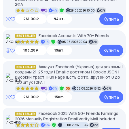
2ФА
2
4%
29.05.2026 10:00
2%
Купить
261,00 ₽
94шт.
Facebook Accounts With 70+ Friends
BESTSELLER
1%
05.08.2026 20:04
2%
Купить
103,28 ₽
19шт.
Аккаунт Facebook (Украина) для рекламы |
BESTSELLER
созданы 21-23 году | Email с доступом | Cookie JSON |
Высокий траст | Fun Page |Есть фото, друзей от 0 до
100 штук | 2FA |
2
3%
05.08.2026 15:52
2%
Купить
261,00 ₽
15шт.
Facebook 2025 With 50+ Friends Farmings
BESTSELLER
2026 Manually Registration Email Verify Mail Included
5%
05.08.2026 09:33
2%