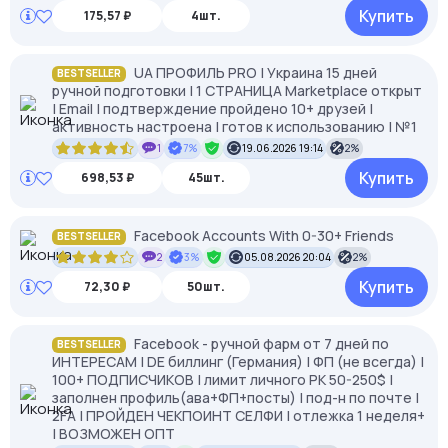
Купить
175,57 ₽
4шт.
UA ПРОФИЛЬ PRO | Украина 15 дней
BESTSELLER
ручной подготовки | 1 СТРАНИЦА Marketplace открыт
| Email | подтверждение пройдено 10+ друзей |
активность настроена | готов к использованию | №1
1
7%
19.06.2026 19:14
2%
Купить
698,53 ₽
45шт.
Facebook Accounts With 0-30+ Friends
BESTSELLER
2
3%
05.08.2026 20:04
2%
Купить
72,30 ₽
50шт.
Facebook - ручной фарм от 7 дней по
BESTSELLER
ИНТЕРЕСАМ | DE биллинг (Германия) | ФП (не всегда) |
100+ ПОДПИСЧИКОВ | лимит личного РК 50-250$ |
заполнен профиль(ава+ФП+посты) | под-н по почте |
2FA | ПРОЙДЕН ЧЕКПОИНТ СЕЛФИ | отлежка 1 неделя+
| ВОЗМОЖЕН ОПТ