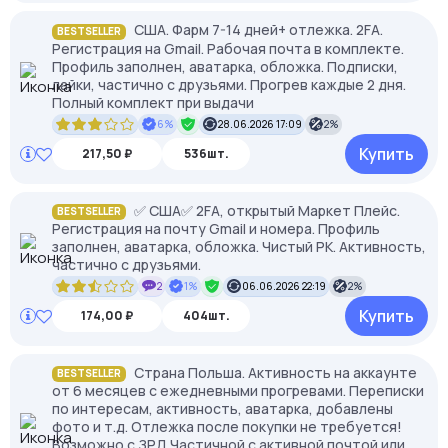
США. Фарм 7-14 дней+ отлежка. 2FA.
BESTSELLER
Регистрация на Gmail. Рабочая почта в комплекте.
Профиль заполнен, аватарка, обложка. Подписки,
лайки, частично с друзьями. Прогрев каждые 2 дня.
Полный комплект при выдачи
6%
28.06.2026 17:09
2%
Купить
217,50 ₽
536шт.
✅ США✅ 2FA, открытый Маркет Плейс.
BESTSELLER
Регистрация на почту Gmail и номера. Профиль
заполнен, аватарка, обложка. Чистый РК. Активность,
частично с друзьями.
2
1%
06.06.2026 22:19
2%
Купить
174,00 ₽
404шт.
Страна Польша. Активность на аккаунте
BESTSELLER
от 6 месяцев с ежедневными прогревами. Переписки
по интересам, активность, аватарка, добавлены
фото и т.д. Отлежка после покупки не требуется!
Возможно с ЗРД Частичной с активной почтой или