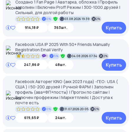
Создано 1 Fan Page | Аватарка, обложка | Профиль
заполнен | Включен Proff Режим | 300-1000 друзей |
Сильный, для долгой работы
0%
03.08.2026 19:39
2%
Купить
914,18 ₽
363шт.
Facebook USA IP 2025 With 50+ Friends Manually
Registration Email Verify
1
5%
04.08.2026 07:34
2%
Купить
247,86 ₽
48шт.
Facebook Авторег KING (акк 2023 года) -ГЕО: USA (
США ) | 50-200 друзей | Ручной ФАРМ | Заполнен
профиль (ава+ФП+посты) | Прогон по сайтам |
Включен профрежим | Маркетплейс | Доступа к
почте есть
0%
31.07.2026 20:05
2%
Купить
619,65 ₽
24шт.