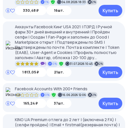
1%
04.08.2026 18:33
2%
Купить
330,48 ₽
16шт.
Аккаунты Facebook Кинг USA 2021 | ПЗРД | Ручной
фарм 30+ дней внешний и внутренний | Пройден
селфи | Создан 1 Fan-Page и заполнен до Good |
Marketplace открыт | Подтверждены по SMS |
Подтверждены по почте. Почта в комплекте | Token
(EAAB), User-Agent и Cookies | Профиль полностью
заполнен | Аватар, обложка | 20-100 дру...
1
0%
31.07.2026 10:45
2%
Купить
1 813,05 ₽
21шт.
Facebook Accounts With 200+ Friends
0%
16.06.2026 12:06
2%
Купить
165,24 ₽
37шт.
KING UA Premium отлега до 2 лет | (включена 2 FA) |
(селфи пройден) | Email + firstmail(резервная почта) |