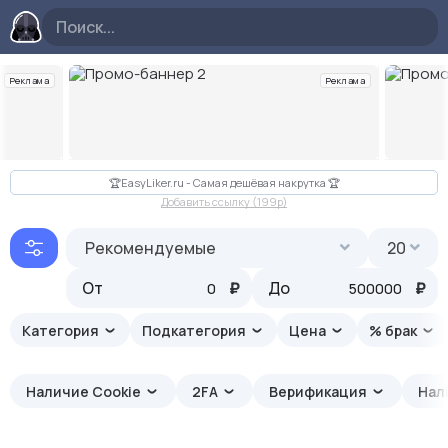
Реклама
Реклама
Слайд 2 из 10
🏆EasyLiker.ru - Самая дешёвая накрутка 🏆
Добавить ссылку (199p)
Рекомендуемые
20
От
₽
До
₽
Категория
Подкатегория
Цена
% брак
Наличие Cookie
2FA
Верификация
Нал