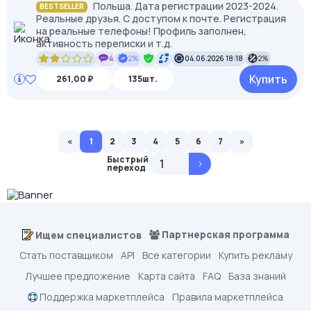
Польша. Дата регистрации 2023-2024.
BESTSELLER
Реальные друзья. С доступом к почте. Регистрация
на реальные телефоны! Профиль заполнен,
активность переписки и т.д.
4
2%
04.06.2026 18:18
2%
Купить
261,00 ₽
135шт.
«
1
2
3
4
5
6
7
»
Быстрый
>
переход
Партнерская программа
Ищем специалистов
Стать поставщиком
API
Все категории
Купить рекламу
Лучшее предложение
Карта сайта
FAQ
База знаний
Поддержка маркетплейса
Правила маркетплейса