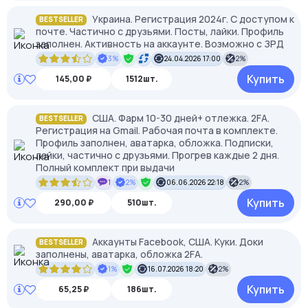
Украина. Регистрация 2024г. С доступом к
BESTSELLER
почте. Частично с друзьями. Посты, лайки. Профиль
заполнен. Активность на аккаунте. Возможно с ЗРД
3%
24.04.2026 17:00
2%
Купить
145,00 ₽
1512шт.
США. Фарм 10-30 дней+ отлежка. 2FA.
BESTSELLER
Регистрация на Gmail. Рабочая почта в комплекте.
Профиль заполнен, аватарка, обложка. Подписки,
лайки, частично с друзьями. Прогрев каждые 2 дня.
Полный комплект при выдачи
1
2%
06.06.2026 22:18
2%
Купить
290,00 ₽
510шт.
Аккаунты Facebook, США. Куки. Доки
BESTSELLER
заполнены, аватарка, обложка 2FA.
1%
16.07.2026 18:20
2%
Купить
65,25 ₽
186шт.