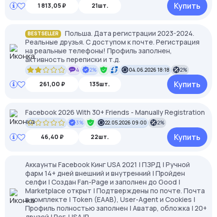
Купить
1 813,05 ₽
21шт.
Польша. Дата регистрации 2023-2024.
BESTSELLER
Реальные друзья. С доступом к почте. Регистрация
на реальные телефоны! Профиль заполнен,
активность переписки и т.д.
4
2%
04.06.2026 18:18
2%
Купить
261,00 ₽
135шт.
Facebook 2026 With 30+ Friends - Manually Registration
3%
22.05.2026 09:00
2%
Купить
46,40 ₽
22шт.
Аккаунты Facebook Кинг USA 2021 | ПЗРД | Ручной
фарм 14+ дней внешний и внутренний | Пройден
селфи | Создан Fan-Page и заполнен до Good |
Marketplace открыт | Подтверждены по почте. Почта
в комплекте | Token (EAAB), User-Agent и Cookies |
Профиль полностью заполнен | Аватар, обложка | 20+
друзей | Рег. USA IP