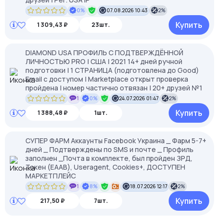
0%
07.08.2026 10:43
2%
Купить
1 309,43 ₽
23шт.
DIAMOND USA ПРОФИЛЬ С ПОДТВЕРЖДЁННОЙ
ЛИЧНОСТЬЮ PRO | США | 2021 14+ дней ручной
подготовки | 1 СТРАНИЦА (подготовлена до Good)
Email с доступом | Marketplace открыт проверка
пройдена | номер частично отвязан | 20+ друзей №1
1
0%
24.07.2026 01:47
2%
Купить
1 388,48 ₽
1шт.
СУПЕР ФАРМ Аккаунты Facebook Украина _ Фарм 5-7+
дней _ Подтверждены по SMS и почте _ Профиль
заполнен _Почта в комплекте, был пройден ЗРД,
Токен (EAAB), Useragent, Cookies+, ДОСТУПЕН
МАРКЕТПЛЕЙС
1
8%
18.07.2026 12:17
2%
Купить
217,50 ₽
7шт.