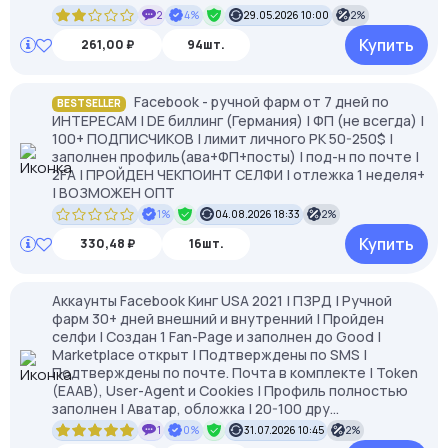
2
4%
29.05.2026 10:00
2%
Купить
261,00 ₽
94шт.
Facebook - ручной фарм от 7 дней по
BESTSELLER
ИНТЕРЕСАМ | DE биллинг (Германия) | ФП (не всегда) |
100+ ПОДПИСЧИКОВ | лимит личного РК 50-250$ |
заполнен профиль(ава+ФП+посты) | под-н по почте |
2FA | ПРОЙДЕН ЧЕКПОИНТ СЕЛФИ | отлежка 1 неделя+
| ВОЗМОЖЕН ОПТ
1%
04.08.2026 18:33
2%
Купить
330,48 ₽
16шт.
Аккаунты Facebook Кинг USA 2021 | ПЗРД | Ручной
фарм 30+ дней внешний и внутренний | Пройден
селфи | Создан 1 Fan-Page и заполнен до Good |
Marketplace открыт | Подтверждены по SMS |
Подтверждены по почте. Почта в комплекте | Token
(EAAB), User-Agent и Cookies | Профиль полностью
заполнен | Аватар, обложка | 20-100 дру...
1
0%
31.07.2026 10:45
2%