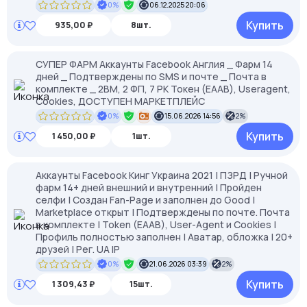
0%
06.12.2025 20:06
Купить
935,00 ₽
8шт.
СУПЕР ФАРМ Аккаунты Facebook Англия _ Фарм 14
дней _ Подтверждены по SMS и почте _ Почта в
комплекте _ 2BM, 2 ФП, 7 РК Токен (EAAB), Useragent,
Cookies, ДОСТУПЕН МАРКЕТПЛЕЙС
0%
15.06.2026 14:56
2%
Купить
1 450,00 ₽
1шт.
Аккаунты Facebook Кинг Украина 2021 | ПЗРД | Ручной
фарм 14+ дней внешний и внутренний | Пройден
селфи | Создан Fan-Page и заполнен до Good |
Marketplace открыт | Подтверждены по почте. Почта
в комплекте | Token (EAAB), User-Agent и Cookies |
Профиль полностью заполнен | Аватар, обложка | 20+
друзей | Рег. UA IP
0%
21.06.2026 03:39
2%
Купить
1 309,43 ₽
15шт.