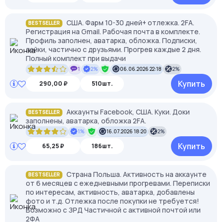
США. Фарм 10-30 дней+ отлежка. 2FA.
BESTSELLER
Регистрация на Gmail. Рабочая почта в комплекте.
Профиль заполнен, аватарка, обложка. Подписки,
лайки, частично с друзьями. Прогрев каждые 2 дня.
Полный комплект при выдачи
1
2%
06.06.2026 22:18
2%
Купить
290,00 ₽
510шт.
Аккаунты Facebook, США. Куки. Доки
BESTSELLER
заполнены, аватарка, обложка 2FA.
1%
16.07.2026 18:20
2%
Купить
65,25 ₽
186шт.
Страна Польша. Активность на аккаунте
BESTSELLER
от 6 месяцев с ежедневными прогревами. Переписки
по интересам, активность, аватарка, добавлены
фото и т.д. Отлежка после покупки не требуется!
Возможно с ЗРД Частичной с активной почтой или
2ФА