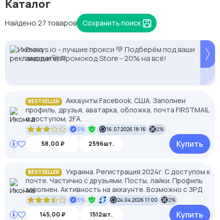
Каталог
Найдено 27 товаров
Сохранить поиск
-35% на прокси с высоким IP Score. Промокод:
2328.io — прием крипто платежей
Proxys.io - лучшие прокси 💚 Подберём под ваши
MASK35. Чистые IP, минимум банов.
задачи 🚀 Промокод Store - 20% на всё!
Аккаунты Facebook. США. Заполнен
BESTSELLER
профиль, друзья, аватарка, обложка, почта FIRSTMAIL
с доступом, 2FА.
5%
16.07.2026 18:16
2%
Купить
58,00 ₽
2596шт.
Украина. Регистрация 2024г. С доступом к
BESTSELLER
почте. Частично с друзьями. Посты, лайки. Профиль
заполнен. Активность на аккаунте. Возможно с ЗРД
3%
24.04.2026 17:00
2%
Купить
145,00 ₽
1512шт.