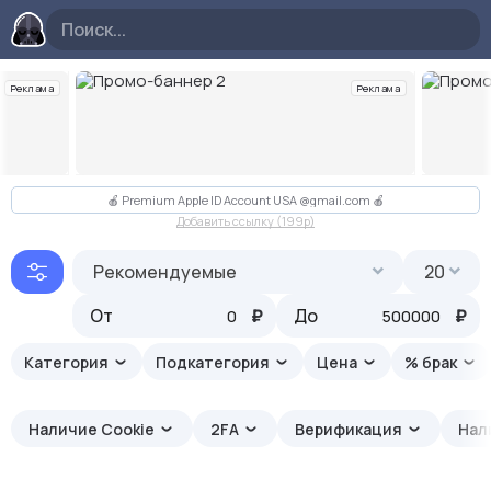
Реклама
Реклама
Слайд 2 из 10
🍎 Premium Apple ID Account USA @gmail.com 🍎
Добавить ссылку (199p)
Рекомендуемые
20
От
₽
До
₽
Категория
Подкатегория
Цена
% брак
Наличие Cookie
2FA
Верификация
Нал