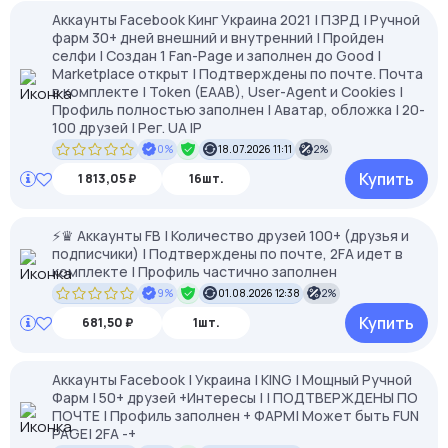
Аккаунты Facebook Кинг Украина 2021 | ПЗРД | Ручной
фарм 30+ дней внешний и внутренний | Пройден
селфи | Создан 1 Fan-Page и заполнен до Good |
Marketplace открыт | Подтверждены по почте. Почта
в комплекте | Token (EAAB), User-Agent и Cookies |
Профиль полностью заполнен | Аватар, обложка | 20-
100 друзей | Рег. UA IP
0%
18.07.2026 11:11
2%
Купить
1 813,05 ₽
16шт.
⚡️♛ Аккаунты FB | Количество друзей 100+ (друзья и
подписчики) | Подтверждены по почте, 2FA идет в
комплекте | Профиль частично заполнен
9%
01.08.2026 12:38
2%
Купить
681,50 ₽
1шт.
Аккаунты Facebook | Украина | KING | Мощный Ручной
Фарм | 50+ друзей +Интересы | | ПОДТВЕРЖДЕНЫ ПО
ПОЧТЕ | Профиль заполнен + ФАРМ| Может быть FUN
PAGE| 2FA -+