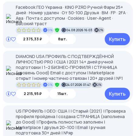
Facebook ГЕО Украина · KING PZRD Ручной Фарм 25+
дней · Номер удален · От 50-100 Друзья · BM · FP · 2FA ·
Ава · Почта с доступом · Cookies · User-Agent ·
Высокий траст
0%
04.08.2026 16:03
2%
Купить
2 375,33 ₽
8шт.
DIAMOND USA ПРОФИЛЬ С ПОДТВЕРЖДЁННОЙ
ЛИЧНОСТЬЮ PRO | США | 2021 14+ дней ручной
подготовки | 1–2 БИЗНЕС-ПРОФИЛЯ | СТРАНИЦА
(уровень Good) Email с доступом | Marketplace
открыт | номер частично отвязан | 20+ друзей | №1
0%
24.07.2026 01:47
2%
Купить
2 215,95 ₽
15шт.
US ПРОФИЛЬ | GEO: США | | Старый (2021) | Проверка
профиля пройдена | создана СТРАНИЦА (заполнена
до Good) | Профиль полностью заполнен |
Marketplace | друзья 20–100 | Email | ручная
подготовка 30+ дней | №яр