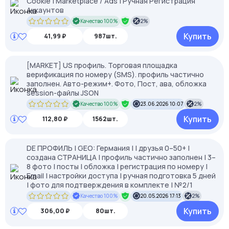
Cookie | Marketplace / Ads | Ручная Регистрация
Аккаунтов
Качество 100%
2%
Купить
41,99 ₽
987шт.
[MARKET] US профиль. Торговая площадка
верификация по номеру (SMS). профиль частично
заполнен. Авто-режим+. Фото, Пост, ава, обложка
session-файлы JSON
Качество 100%
23.06.2026 10:07
2%
Купить
112,80 ₽
1562шт.
DE ПРОФИЛЬ | GEO: Германия | | друзья 0–50+ |
создана СТРАНИЦА | профиль частично заполнен | 3–
8 фото | посты | обложка | регистрация по номеру |
Email | настройки доступа | ручная подготовка 5 дней
| фото для подтверждения в комплекте | №2/1
Качество 100%
20.05.2026 17:13
2%
Купить
306,00 ₽
80шт.