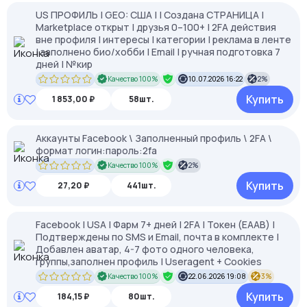
US ПРОФИЛЬ | GEO: США | | Создана СТРАНИЦА |
Marketplace открыт | друзья 0–100+ | 2FA действия
вне профиля | интересы | категории | реклама в ленте
| заполнено био/хобби | Email | ручная подготовка 7
дней | №кир
Качество 100%
10.07.2026 16:22
2%
Купить
1 853,00 ₽
58шт.
Аккаунты Facebook \ Заполненный профиль \ 2FA \
формат логин:пароль:2fa
Качество 100%
2%
Купить
27,20 ₽
441шт.
Facebook | USA | Фарм 7+ дней | 2FA | Токен (EAAB) |
Подтверждены по SMS и Email, почта в комплекте |
Добавлен аватар, 4-7 фото одного человека,
группы,заполнен профиль | Useragent + Cookies
Качество 100%
22.06.2026 19:08
3%
Купить
184,15 ₽
80шт.