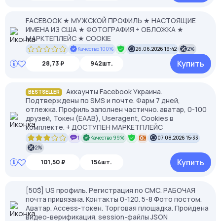
FACEBOOK ★ МУЖСКОЙ ПРОФИЛЬ ★ НАСТОЯЩИЕ
ИМЕНА ИЗ США ★ ФОТОГРАФИЯ + ОБЛОЖКА ★
МАРКТЕПЛЕЙС ★ COOKIE
Качество 100%
26.06.2026 19:42
2%
Купить
28,73 ₽
942шт.
Аккаунты Facebook Украина.
BESTSELLER
Подтверждены по SMS и почте. Фарм 7 дней,
отлежка. Профиль заполнен частично. аватар, 0-100
друзей, Токен (EAAB), Useragent, Cookies в
комплекте. + ДОСТУПЕН МАРКЕТПЛЕЙС
1
Качество 99%
07.08.2026 15:33
2%
Купить
101,50 ₽
154шт.
[50$] US профиль. Регистрация по СМС. РАБОЧАЯ
почта привязана. Контакты 0-120. 5-8 Фото постом.
Аватар. Access-токен. Торговая площадка. Пройдена
видео-верификация. session-файлы JSON