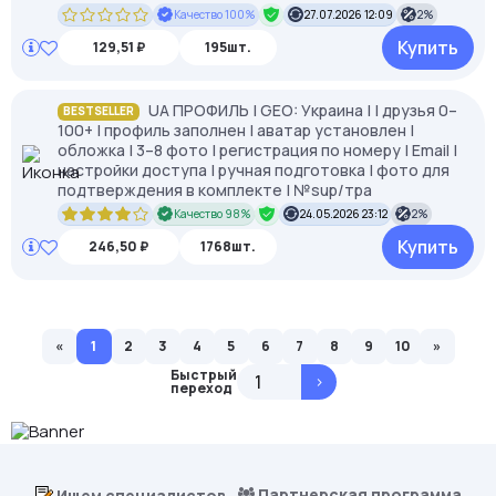
Качество 100%
27.07.2026 12:09
2%
Купить
129,51 ₽
195шт.
UA ПРОФИЛЬ | GEO: Украина | | друзья 0–
BESTSELLER
100+ | профиль заполнен | аватар установлен |
обложка | 3–8 фото | регистрация по номеру | Email |
настройки доступа | ручная подготовка | фото для
подтверждения в комплекте | №sup/тра
Качество 98%
24.05.2026 23:12
2%
Купить
246,50 ₽
1768шт.
«
1
2
3
4
5
6
7
8
9
10
»
Быстрый
>
переход
Партнерская программа
Ищем специалистов