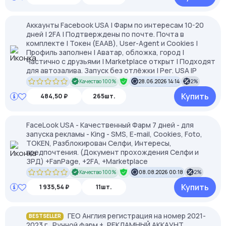
Аккаунты Facebook USA | Фарм по интересам 10-20
дней | 2FA | Подтверждены по почте. Почта в
комплекте | Токен (EAAB), User-Agent и Cookies |
Профиль заполнен | Аватар, обложка, город |
Частично с друзьями | Marketplace открыт | Подходят
для автозалива. Запуск без отлёжки | Рег. USA IP
Качество 100%
28.06.2026 14:14
2%
Купить
484,50 ₽
265шт.
FaceLook USA - Качественный Фарм 7 дней - для
запуска рекламы - King - SMS, E-mail, Cookies, Foto,
TOKEN, Разблокирован Селфи, Интересы,
предпочтения. (Документ прохождения Селфи и
ЗРД) +FanPage, +2FA, +Marketplace
Качество 100%
08.08.2026 00:18
2%
Купить
1 935,54 ₽
11шт.
ГЕО Англия регистрация на номер 2021-
BESTSELLER
2023 г., Ручной фарм +, РЕКЛАМНЫЙ АККАУНТ