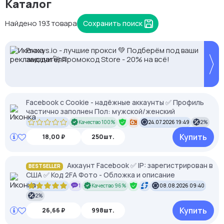
Каталог
Найдено 193 товара
Сохранить поиск
2328.io — прием крипто платежей
Кешбек до 10% на прокси с NodeMaven.
Proxys.io - лучшие прокси 💚 Подберём под ваши
Используй DRK35 для скидки 35%
задачи 🚀 Промокод Store - 20% на всё!
Facebook с Cookie - надёжные аккаунты ✅ Профиль
частично заполнен Пол: мужской/женский
Качество 100%
24.07.2026 19:49
2%
Купить
18,00 ₽
250шт.
Аккаунт Facebook ✅ IP: зарегистрирован в
BESTSELLER
США ✅ Код 2FA Фото - Обложка и описание
1
Качество 96%
08.08.2026 09:40
2%
Купить
26,66 ₽
998шт.