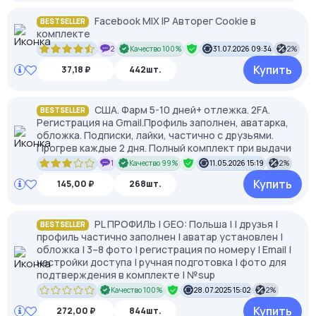
Facebook MIX IP Авторег Cookie в
BESTSELLER
комплекте
2
Качество 100%
31.07.2026 09:34
2%
Купить
37,18 ₽
442шт.
США. Фарм 5-10 дней+ отлежка. 2FA.
BESTSELLER
Регистрация на Gmail.Профиль заполнен, аватарка,
обложка. Подписки, лайки, частично с друзьями.
Прогрев каждые 2 дня. Полный комплект при выдачи
1
Качество 99%
11.05.2026 15:19
2%
Купить
145,00 ₽
268шт.
PL ПРОФИЛЬ | GEO: Польша | | друзья |
BESTSELLER
профиль частично заполнен | аватар установлен |
обложка | 3–8 фото | регистрация по номеру | Email |
настройки доступа | ручная подготовка | фото для
подтверждения в комплекте | №sup
Качество 100%
28.07.2025 15:02
2%
Купить
272,00 ₽
844шт.