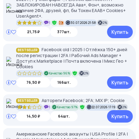
ЗАБЛОКИРОВАН НАВСЕГДА Ава+, Фон+, возможно
наличие 2ФА, друзей, фп, бм Токен EAAB+ Cookies+
UserAgent+.
1
30.07.2026 21:58
2%
Купить
21,75 ₽
377шт.
Facebook old | 2025 | Отлёжка 150+ дней
BESTSELLER
после регистрации | 2FA | Рабочий Ads Manager +
Доступ к Marketplace | Почта включена | Микс Гео +
Cookies
Качество 96%
2%
Купить
76,50 ₽
166шт.
Автореги Facebook; 2FA; MIX IP; Cookie
BESTSELLER
1
Качество 97%
22.07.2026 17:19
2%
Купить
14,50 ₽
64шт.
Американские Facebook аккаунты | USA Profile | 2FA |