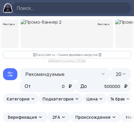
Реклама
Реклама
Слайд 2 из 10
🏆EasyLiker.ru - Самая дешёвая накрутка 🏆
Добавить ссылку (199p)
Рекомендуемые
20
От
₽
До
₽
Категория
Подкатегория
Цена
% брак
Верификация
2FA
Происхождение
Нал