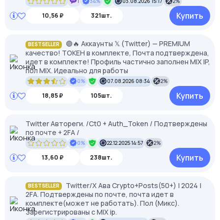
1
34%
03.08.2026 15:17
2%
Купить
10,56 ₽
321шт.
🟣🔥 Аккаунты 𝕏 (Twitter) — PREMIUM
BESTSELLER
качество! ТОКЕН в комплекте, Почта подтверждена,
идет в комплекте! Профиль частично заполнен MIX IP,
пол MIX. Идеально для работы
0%
07.08.2026 08:34
2%
Купить
18,85 ₽
105шт.
Twitter Автореги. /Ct0 + Auth_Token / Подтверждены
по почте + 2FA /
0%
22.12.2025 14:57
2%
Купить
13,60 ₽
238шт.
Twitter/X Ава Crypto+Posts(50+) | 2024 |
BESTSELLER
2FA. Подтверждены по почте, почта идет в
комплекте(может не работать). Пол (Микс).
Зарегистрированы с MIX ip.