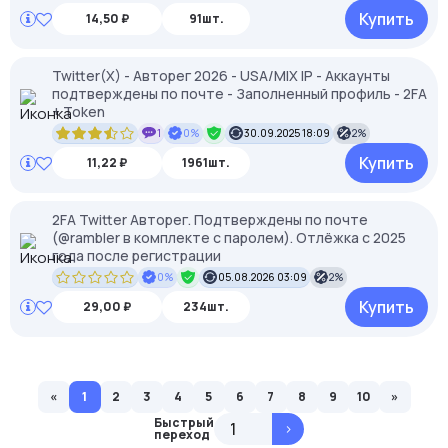
Купить
14,50 ₽
91шт.
Twitter(X) - Авторег 2026 - USA/MIX IP - Аккаунты
подтверждены по почте - Заполненный профиль - 2FA
+ Token
1
0%
30.09.2025 18:09
2%
Купить
11,22 ₽
1961шт.
2FA Twitter Авторег. Подтверждены по почте
(@rambler в комплекте с паролем). Отлёжка с 2025
года после регистрации
0%
05.08.2026 03:09
2%
Купить
29,00 ₽
234шт.
«
1
2
3
4
5
6
7
8
9
10
»
Быстрый
>
переход