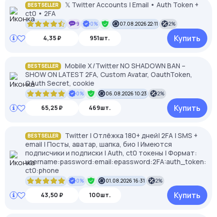
𝕏 Twitter Accounts | Email • Auth Token +
BESTSELLER
ct0 • 2FA
9
0%
07.08.2026 22:11
2%
Купить
4,35 ₽
951шт.
Mobile X/Twitter NO SHADOWN BAN –
BESTSELLER
SHOW ON LATEST 2FA, Custom Avatar, OauthToken,
OAuth Secret, cookie
0%
06.08.2026 10:23
2%
Купить
65,25 ₽
469шт.
Twitter | Отлёжка 180+ дней| 2FA | SMS +
BESTSELLER
email | Посты, аватар, шапка, био | Имеются
подписчики и подписки | Auth, ct0 токены | Формат:
username:password:email:epassword:2FA:auth_token:
ct0:phone
0%
01.08.2026 16:31
2%
Купить
43,50 ₽
100шт.