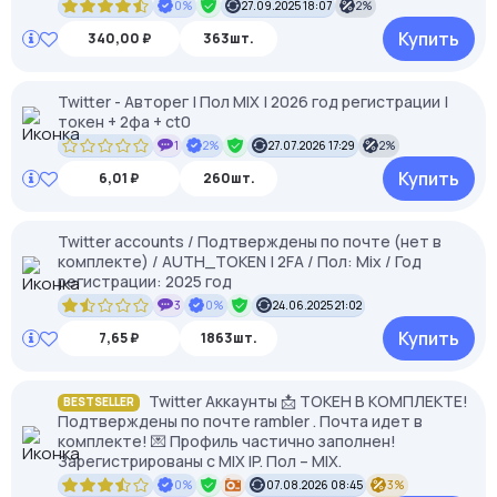
0%
27.09.2025 18:07
2%
Купить
340,00 ₽
363шт.
Twitter - Авторег | Пол МIX | 2026 год регистрации |
токен + 2фа + ct0
1
2%
27.07.2026 17:29
2%
Купить
6,01 ₽
260шт.
Twitter accounts / Подтверждены по почте (нет в
комплекте) / AUTH_TOKEN | 2FA / Пол: Mix / Год
регистрации: 2025 год
3
0%
24.06.2025 21:02
Купить
7,65 ₽
1863шт.
Twitter Аккаунты 📩 ТОКЕН В КОМПЛЕКТЕ!
BESTSELLER
Подтверждены по почте rambler . Почта идет в
комплекте! 💌 Профиль частично заполнен!
Зарегистрированы с MIX IP. Пол – MIX.
0%
07.08.2026 08:45
3%