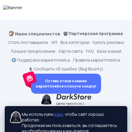
Партнерская программа
Ищем специалистов
Стать поставщиком
API
Все категории
Купить рекламу
Лучшее предложение
Карта сайта
FAQ
База знаний
Поддержка маркетплейса
Правила маркетплейса
🪲 Сообщить об ошибке (Bug Bounty)
Оставь отзыв о нашем
маркетплейсе и получи скидку!
dark.shopping - Маркетплейс аккаунтов
2015-2026 © dark.shopping
Мы используем
куки
, чтобы сайт хорошо
Актуальные адреса:
darkstore.contact
работал.
Политики конфиденциальности
Продолжая им пользоваться, вы соглашаетесь
на обработку ваших куки-файлов.