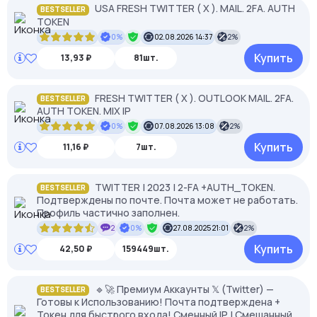
USA FRESH TWITTER ( X ). MAIL. 2FA. AUTH
BESTSELLER
TOKEN
0%
02.08.2026 14:37
2%
Купить
13,93 ₽
81шт.
FRESH TWITTER ( X ). OUTLOOK MAIL. 2FA.
BESTSELLER
AUTH TOKEN. MIX IP
0%
07.08.2026 13:08
2%
Купить
11,16 ₽
7шт.
TWITTER | 2023 | 2-FA +AUTH_TOKEN.
BESTSELLER
Подтверждены по почте. Почта может не работать.
Профиль частично заполнен.
2
0%
27.08.2025 21:01
2%
Купить
42,50 ₽
159449шт.
🔹🚀 Премиум Аккаунты 𝕏 (Twitter) —
BESTSELLER
Готовы к Использованию! Почта подтверждена +
Токен для быстрого входа! Сменный IP | Смешанный