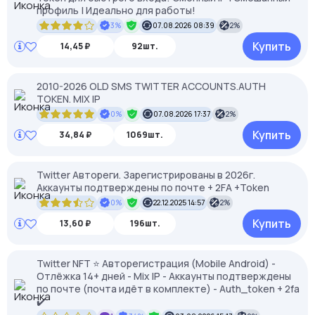
профиль | Идеально для работы!
3%
07.08.2026 08:39
2%
Купить
14,45 ₽
92шт.
2010-2026 OLD SMS TWITTER ACCOUNTS.AUTH
TOKEN. MIX IP
0%
07.08.2026 17:37
2%
Купить
34,84 ₽
1069шт.
Twitter Автореги. Зарегистрированы в 2026г.
Аккаунты подтверждены по почте + 2FA +Token
0%
22.12.2025 14:57
2%
Купить
13,60 ₽
196шт.
Twitter NFT ⭐ Авторегистрация (Mobile Android) -
Отлёжка 14+ дней - Mix IP - Аккаунты подтверждены
по почте (почта идёт в комплекте) - Auth_token + 2fa
✔️