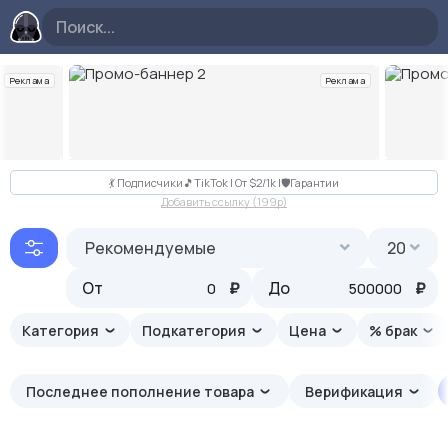
Реклама
Реклама
Слайд 2 из 10
💃 Подписчики🎵TikTok | От $2/1k |🛡Гарантии
Добавить ссылку (199p)
Рекомендуемые
20
От
₽
До
₽
Категория
Подкатегория
Цена
% брак
Последнее пополнение товара
Верификация