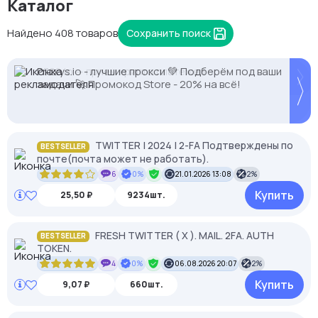
Каталог
Найдено 408 товаров
Сохранить поиск
Proxys.io - лучшие прокси 💚 Подберём под ваши
-35% на прокси с высоким IP Score. Промокод:
2328.io — прием крипто платежей
задачи 🚀 Промокод Store - 20% на всё!
MASK35. Чистые IP, минимум банов.
TWITTER | 2024 | 2-FA Подтверждены по
BESTSELLER
почте(почта может не работать).
6
0%
21.01.2026 13:08
2%
Купить
25,50 ₽
9234шт.
FRESH TWITTER ( X ). MAIL. 2FA. AUTH
BESTSELLER
TOKEN.
4
0%
06.08.2026 20:07
2%
Купить
9,07 ₽
660шт.