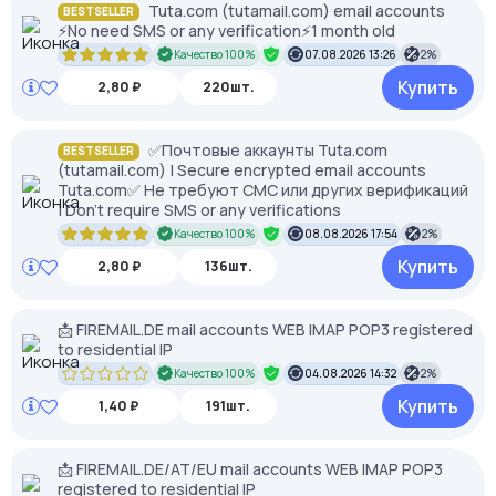
Tuta.com (tutamail.com) email accounts
BESTSELLER
⚡️No need SMS or any verification⚡️1 month old
Качество 100%
07.08.2026 13:26
2%
Купить
2,80 ₽
220шт.
✅Почтовые аккаунты Tuta.com
BESTSELLER
(tutamail.com) | Secure encrypted email accounts
Tuta.com✅ Не требуют СМС или других верификаций
| Don't require SMS or any verifications
Качество 100%
08.08.2026 17:54
2%
Купить
2,80 ₽
136шт.
📩 FIREMAIL.DE mail accounts WEB IMAP POP3 registered
to residential IP
Качество 100%
04.08.2026 14:32
2%
Купить
1,40 ₽
191шт.
📩 FIREMAIL.DE/AT/EU mail accounts WEB IMAP POP3
registered to residential IP