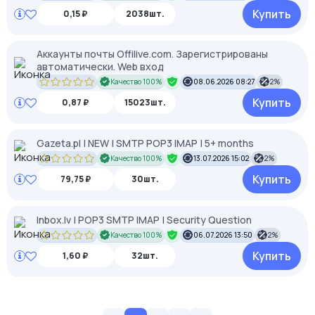
Купить
0,15 ₽
2038шт.
Аккаунты почты Offilive.com. Зарегистрированы
автоматически. Web вход
Качество 100%
08.06.2026 08:27
2%
Купить
0,87 ₽
15023шт.
Gazeta.pl | NEW | SMTP POP3 IMAP | 5+ months
Качество 100%
13.07.2026 15:02
2%
Купить
79,75 ₽
30шт.
Inbox.lv | POP3 SMTP IMAP | Security Question
Качество 100%
06.07.2026 13:50
2%
Купить
1,60 ₽
32шт.