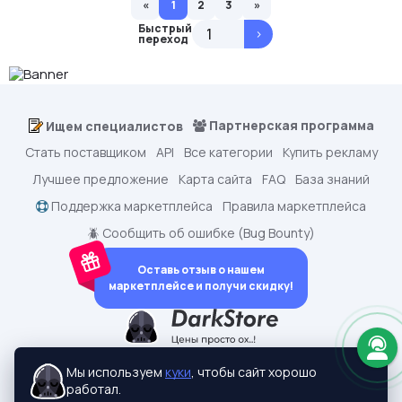
«
1
2
3
»
Быстрый
>
переход
Партнерская программа
Ищем специалистов
Стать поставщиком
API
Все категории
Купить рекламу
Лучшее предложение
Карта сайта
FAQ
База знаний
Поддержка маркетплейса
Правила маркетплейса
🪲 Сообщить об ошибке (Bug Bounty)
Оставь отзыв о нашем
маркетплейсе и получи скидку!
dark.shopping - Маркетплейс аккаунтов
2015-2026 © dark.shopping
Мы используем
куки
, чтобы сайт хорошо
Актуальные адреса:
darkstore.contact
работал.
Политики конфиденциальности