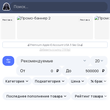
Реклама
Реклама
Слайд 2 из 10
🍎Premium Apple ID Account USA 3 Sec Qs🍎
Добавить ссылку (199p)
Рекомендуемые
20
От
₽
До
₽
Категория
Подкатегория
Цена
% брак
Последнее пополнение товара
Рейтинг товара