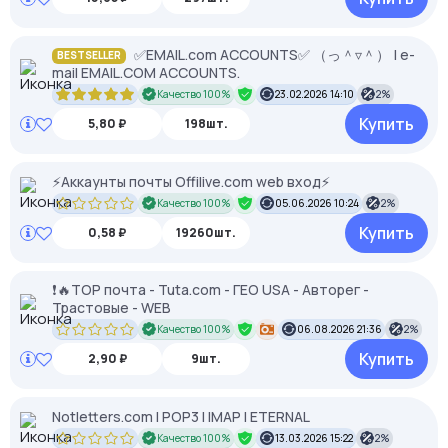
✅EMAIL.com ACCOUNTS✅ （っ＾▿＾） | e-
BESTSELLER
mail EMAIL.COM ACCOUNTS.
Качество 100%
23.02.2026 14:10
2%
Купить
5,80 ₽
198шт.
⚡️Аккаунты почты Offilive.com web вход⚡️
Качество 100%
05.06.2026 10:24
2%
Купить
0,58 ₽
19260шт.
❗️🔥TOP почта - Tuta.com - ГЕО USA - Авторег -
Трастовые - WEB
Качество 100%
06.08.2026 21:36
2%
Купить
2,90 ₽
9шт.
Notletters.com l POP3 I IMAP I ETERNAL
Качество 100%
13.03.2026 15:22
2%