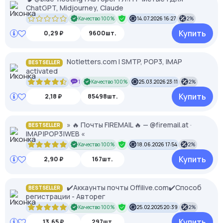
ChatGPT, Midjourney, Claude
Качество 100%
14.07.2026 16:27
2%
Купить
0,29 ₽
9600шт.
Notletters.com l SMTP, POP3, IMAP
BESTSELLER
activated
1
Качество 100%
25.03.2026 23:11
2%
Купить
2,18 ₽
85498шт.
» 🔥 Почты FIREMAIL 🔥 — @firemail.at ·
BESTSELLER
IMAP|POP3|WEB «
Качество 100%
18.06.2026 17:54
2%
Купить
2,90 ₽
167шт.
✔️Аккаунты почты Offilive.com✔️Способ
BESTSELLER
регистрации - Авторег
Качество 100%
25.02.2025 20:39
2%
Купить
13,65 ₽
297шт.