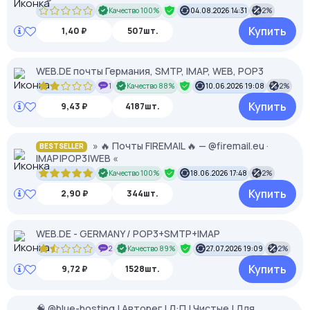
Качество 100%
04.08.2026 14:31
2%
Купить
1,40 ₽
507шт.
WEB.DE почты Германия, SMTP, IMAP, WEB, POP3
1
Качество 88%
10.06.2026 19:08
2%
Купить
9,43 ₽
4187шт.
» 🔥 Почты FIREMAIL 🔥 — @firemail.eu ·
BESTSELLER
IMAP|POP3|WEB «
Качество 100%
18.06.2026 17:48
2%
Купить
2,90 ₽
344шт.
WEB.DE - GERMANY / POP3+SMTP+IMAP
2
Качество 89%
27.07.2026 19:09
2%
Купить
9,72 ₽
1528шт.
🧠 @blue-hosting | Авторег | Л:П | Чистые | Для