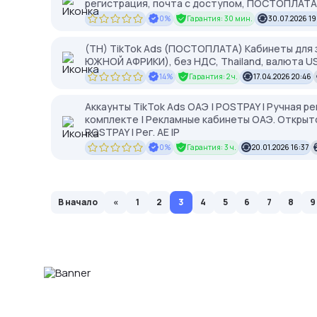
регистрация, почта с доступом, ПОСТОПЛАТА,
0%
Гарантия: 30 мин.
30.07.2026 19
(TH) TikTok Ads (ПОСТОПЛАТА) Кабинеты для з
ЮЖНОЙ АФРИКИ), без НДС, Thailand, валюта U
14%
Гарантия: 2 ч.
17.04.2026 20:46
Аккаунты TikTok Ads ОАЭ | POSTPAY | Ручная р
комплекте | Рекламные кабинеты ОАЭ. Открыто 
POSTPAY | Рег. AE IP
0%
Гарантия: 3 ч.
20.01.2026 16:37
В начало
«
1
2
3
4
5
6
7
8
9