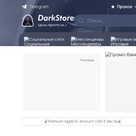
Telegram
Прокси
Социальные сети
Мессенджеры
Игровые а
Реклама
Слайд 2 из 10
🍎Premium Apple ID Account USA 3 Sec Qs🍎