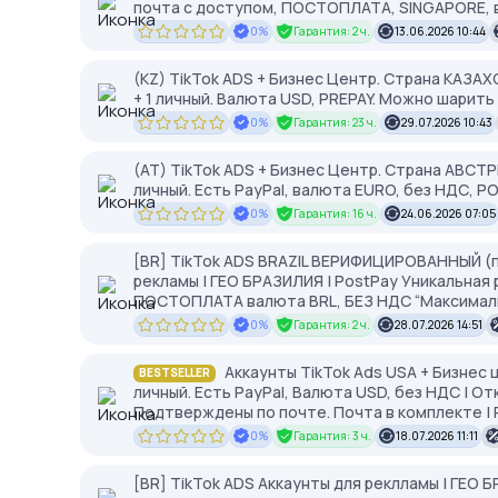
почта с доступом, ПОСТОПЛАТА, SINGAPORE,
0%
Гарантия: 2 ч.
13.06.2026 10:44
(KZ) TikTok ADS + Бизнес Центр. Страна КАЗА
+ 1 личный. Валюта USD, PREPAY. Можно шарить
0%
Гарантия: 23 ч.
29.07.2026 10:43
(AT) TikTok ADS + Бизнес Центр. Страна АВСТРИ
личный. Есть PayPal, валюта EURO, без НДС, 
0%
Гарантия: 16 ч.
24.06.2026 07:05
[BR] TikTok ADS BRAZIL ВЕРИФИЦИРОВАННЫЙ (
рекламы | ГЕО БРАЗИЛИЯ | PostPay Уникальная 
ПОСТОПЛАТА валюта BRL, БЕЗ НДС “Максимал
0%
Гарантия: 2 ч.
28.07.2026 14:51
Аккаунты TikTok Ads USA + Бизнес ц
BESTSELLER
личный. Есть PayPal, Валюта USD, без НДС | От
Подтверждены по почте. Почта в комплекте | Р
0%
Гарантия: 3 ч.
18.07.2026 11:11
[BR] TikTok ADS Аккаунты для реклламы | ГЕО Б