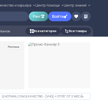
ичество и карьера
Центр помощи
Центр знаний
Войти
Ранг
🏆
Разное
Все категории
Все товары
Реклама
🥇HOTMAIL.COM🥇КАЧЕСТВО - [VHQ] + ОТЛЁГ ОТ 2 МЕС👍