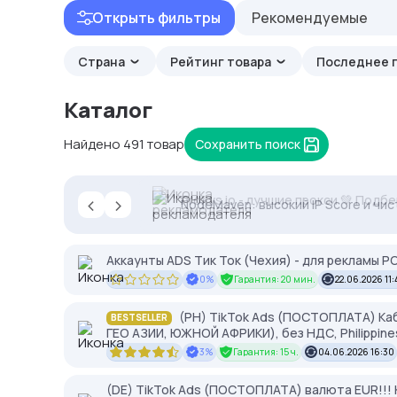
Открыть фильтры
Рекомендуемые
Страна
Рейтинг товара
Последнее 
Каталог
Найдено 491 товар
Сохранить поиск
‹
›
Proxys.io - лучшие прокси 💚 Подб
NodeMaven: высокий IP Score и чис
Аккаунты ADS Тик Ток (Чехия) - для рекламы 
0%
Гарантия: 20 мин.
22.06.2026 11:
(PH) TikTok Ads (ПОСТОПЛАТА) Каб
BESTSELLER
ГЕО АЗИИ, ЮЖНОЙ АФРИКИ), без НДС, Philippin
3%
Гарантия: 15 ч.
04.06.2026 16:30
(DE) TikTok Ads (ПОСТОПЛАТА) валюта EUR!!! 