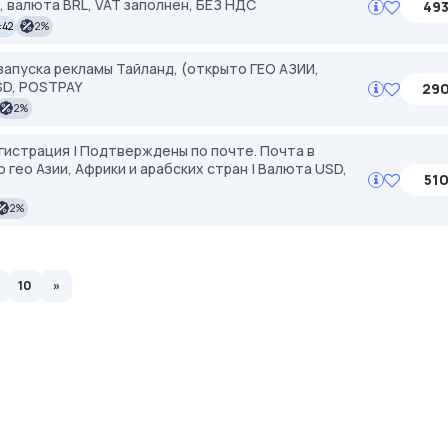
 валюта BRL, VAT заполнен, БЕЗ НДС
493
:42
2%
апуска рекламы Тайланд, (открыто ГЕО АЗИИ,
SD, POSTPAY
290
2%
егистрация | Подтверждены по почте. Почта в
гео Азии, Африки и арабских стран | Валюта USD,
510
2%
10
»