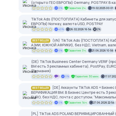
(открыто ГЕО ЕВРОПЫ) Germany, POSTPAY. В каж
0%
Гарантия: 2 ч.
19.02.2025 00:01
TikTok Ads (ПОСТОПЛАТА) Кабинеты для запус
ЕВРОПЫ) Norway, валюта USD, POSTPAY
40%
26.02.2026 16:54
2%
(VN) TikTok Ads (ПОСТОПЛАТА) Каб
BESTSELLER
АЗИИ, ЮЖНОЙ АФРИКИ), без НДС, Vietnam, вал
0%
Гарантия: 3 ч.
21.06.2026 10:56
(DE) TikTok Businees Center Germany VERIF (пр
ВМ есть 3 рекламных кабинета), PostPay, EURO
(Германия)
1
0%
Гарантия: 30 мин.
17.07.20
[DE] Аккаунты TikTok ADS + Бизне
BESTSELLER
ВЕРИФИКАЦИЯ ВМ. В Бизнес Центре есть 3 рекла
EURO, без НДС, почта с доступом. “Максималь
0%
Гарантия: 14 ч.
27.06.2026 22:54
[PL] TikTok ADS POLAND ВЕРИФИЦИРОВАННЫЙ (