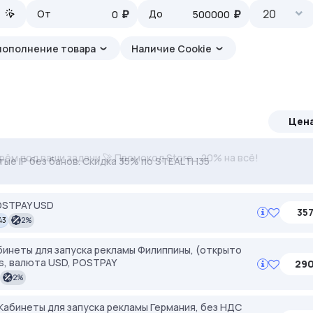
₽
₽
20
От
До
пополнение товара
Наличие Cookie
Цен
ерём под ваши задачи 🚀 Промокод Store - 20% на всё!
тые IP без банов. Скидка 35% по STEALTH35
POSTPAY USD
357
43
2%
инеты для запуска рекламы Филиппины, (открыто
es, валюта USD, POSTPAY
290
2%
Кабинеты для запуска рекламы Германия, без НДС