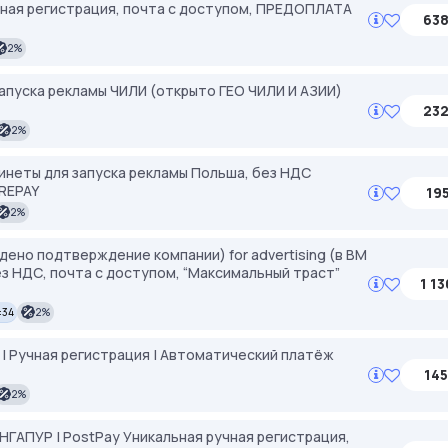
учная регистрация, почта с доступом, ПРЕДОПЛАТА
638
2%
апуска рекламы ЧИЛИ (открыто ГЕО ЧИЛИ И АЗИИ)
232
2%
инеты для запуска рекламы Польша, без НДС
REPAY
195
2%
йдено подтверждение компании) for advertising (в ВМ
ез НДС, почта с доступом, “Максимальный траст”
1 13
:34
2%
у | Ручная регистрация | Автоматический платёж
145
2%
ИНГАПУР | PostPay Уникальная ручная регистрация,