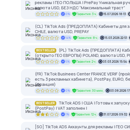
рекламы | ГЕО ПОЛЬША | PrePay Уникальная р
валюта USD, БЕЗ НДС “Максимальный траст”
0%
Гарантия: 3 ч.
15.07.2026 18:13
(CL) TikTok Ads (ПРЕДОПЛАТА) Кабинеты для з
CHILE, валюта USD, PREPAY
14%
Гарантия: 8 ч.
15.03.2026 22:51
(PL) TikTok Ads (ПРЕДОПЛАТА) Каб
BESTSELLER
(открыто ГЕО ЕВРОПЫ) POLAND, валюта USD, P
5%
Гарантия: 2 ч.
03.03.2026 15:54
(FR) TikTok Businees Center FRANCE VERIF (про
есть 3 рекламных кабинета), PostPay, EURO, б
(Франция)
0%
Гарантия: 30 мин.
03.08.2026 17
TikTok ADS | США | Готовы к запуск
BESTSELLER
(PostPay) | VAT заполнен |
1%
Гарантия: 12 ч.
31.07.2026 09:32
[SG] TikTok ADS Аккаунты для рекламы | ГЕО С