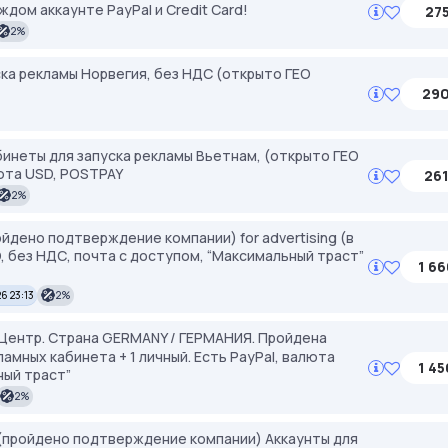
дом аккаунте PayPal и Credit Card!
275
2%
ка рекламы Норвегия, без НДС (открыто ГЕО
290
инеты для запуска рекламы Вьетнам, (открыто ГЕО
юта USD, POSTPAY
261
2%
ойдено подтверждение компании) for advertising (в
, без НДС, почта с доступом, “Максимальный траст”
1 66
26 23:13
2%
с Центр. Страна GERMANY / ГЕРМАНИЯ. Пройдена
мных кабинета + 1 личный. Есть PayPal, валюта
1 45
ный траст”
2%
пройдено подтверждение компании) Аккаунты для