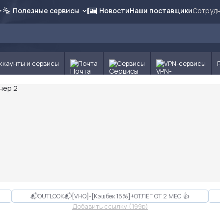
Полезные сервисы
Новости
Наши поставщики
Сотрудн
ккаунты и сервисы
Почта
Сервисы
VPN-сервисы
📬OUTLOOK📬[VHQ]-[Кэшбек 15%]+ОТЛЁГ ОТ 2 МЕС 👍
Добавить ссылку (199p)