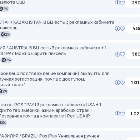
 валюта USD
290
2%
ХСТАН/ KAZAKHSTAN. В БЦ есть 3 рекламных кабинета
 пиксель
435
2%
Я / AUSTRIA. В БЦ есть 3 рекламных кабинета + 1
POSTPAY. Можно шарить пиксель
580
2%
пройдено подтверждение компании) Аккаунты для
ручная регистрация, почта с доступом,
1 01
ьный траст”
2%
ентр | POSTPAY | 3 рекламных кабинета USA + 1
крыто гео америки, азии и арабских стран |
1 02
езервная почта в комплекте | Рег. USA IP
2%
РАЗИЛИЯ / BRAZIL | PostPay Уникальная ручная