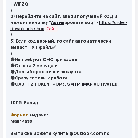
HWIFZQ
\
2
) Перейдите на сайт, введи полученый КОД и
нажмите кнопку "
Актив
ировать код" -
https://order-
downloads.shop
Сайт
/
3
) Если код верный, то сайт автоматически
выдаст TXT файл.
✅
\
🟢Не требуют СМС при входе
🟢Отлёга 2 месяца +
🟢Долгий срок жизни аккаунта
🟢Сразу готовы к работе
🟢OAUTH2 TOKEN | POP3,
SMTP
,
IMAP
ACTIVATED.
100% Валид
Формат
выдачи:
Mail:Pass
Вы также можете купить @Outlook.com по