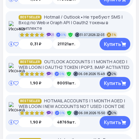
Hotmail / Outlook ▪︎ Не требуют SMS |
BESTSELLER
Вход по Web и Graph API | Oauth2 токены в
комплекте
21
0%
31.07.2026 22:03
3%
Купить
0,31 ₽
211121шт.
OUTLOOK ACCOUNTS | 1 MONTH AGED |
BESTSELLER
WEB LOGIN | OAUTH2 TOKEN | POP3, IMAP ACTIVATED
1
0%
06.08.2026 15:49
2%
Купить
1,90 ₽
80051шт.
HOTMAIL ACCOUNTS | 1 MONTH AGED |
BESTSELLER
WEB LOGIN | NEW ACCOUNTS NOT USED | DONT DIE
2
0%
06.08.2026 15:50
2%
Купить
1,90 ₽
48769шт.