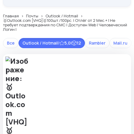
Главная
Почты
Outlook / Hotmail
🥇Outlook.com [VHQ]🥇100шт./100pc. | Отлёг от 2 Мес.+ | Не
требует подтверждения по СМС | Доступен Web | Человеческий
Логин |
Все
Outlook / Hotmail
|
5,0
|
12
Rambler
Mail.ru