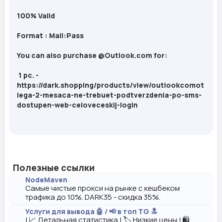
100% Valid
Format : Mail:Pass
You
can
also
purchase
@
Outlook.com
for:
1
pc
. -
https://dark.shopping/products/view/outlookcomot
lega-2-mesaca-ne-trebuet-podtverzdenia-po-sms-
dostupen-web-celoveceskij-login
Полезные ссылки
NodeMaven
Самые чистые прокси на рынке с кешбеком
трафика до 10%. DARK35 - скидка 35%.
Услуги для вывода 🤖 / 📢 в топ TG 🔝
| 📈 Детальная статистика | 🏷️ Низкие цены | 🛍️