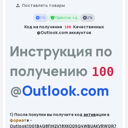
Поставлять товары
0%
Гарантия: 4 д.
2%
Код на получение
Качественных
100
@Outlook.com аккаунтов
Инструкция по
получению
100
@
Outlook.com
1) После покупки вы получите код
актив
ации в
формат
е -
Outlook1001B4Q8FIH2V18XKOD5Q4WBUAKVRWGR7