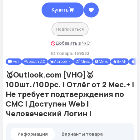
Купить
Подписаться
Добавить в Ч/С
ID товара:
159533
Нет
oauth 2.0
Автореги
Микс
Микс
IMAP
PO
🥇Outlook.com [VHQ]🥇
100шт./100pc. | Отлёг от 2 Мес.+ |
Не требует подтверждения по
СМС | Доступен Web |
Человеческий Логин |
Информация
Варианты товара