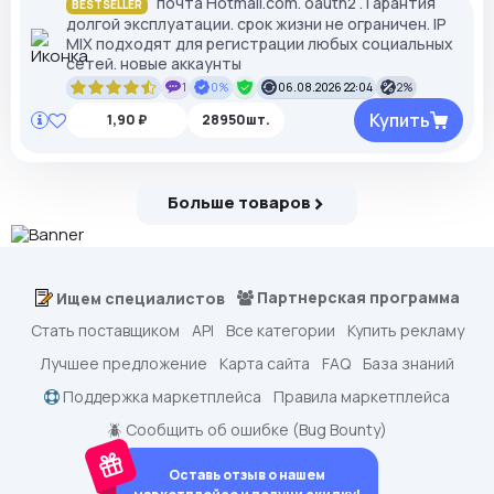
почта Hotmail.com. oauth2 . Гарантия
BESTSELLER
долгой эксплуатации. cрок жизни не ограничен. IP
MIX подходят для регистрации любых социальных
сетей. новые аккаунты
1
0%
06.08.2026 22:04
2%
Купить
1,90 ₽
28950шт.
Больше товаров
Партнерская программа
Ищем специалистов
Стать поставщиком
API
Все категории
Купить рекламу
Лучшее предложение
Карта сайта
FAQ
База знаний
Поддержка маркетплейса
Правила маркетплейса
🪲 Сообщить об ошибке (Bug Bounty)
Оставь отзыв о нашем