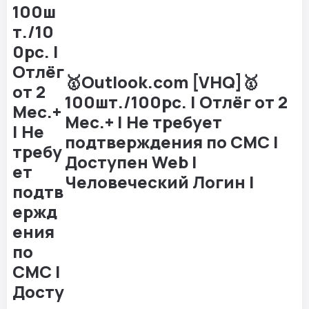
🥇Outlook.com [VHQ]🥇
100шт./100pc. | Отлёг от 2
Мес.+ | Не требует
подтверждения по СМС |
Доступен Web |
Человеческий Логин |