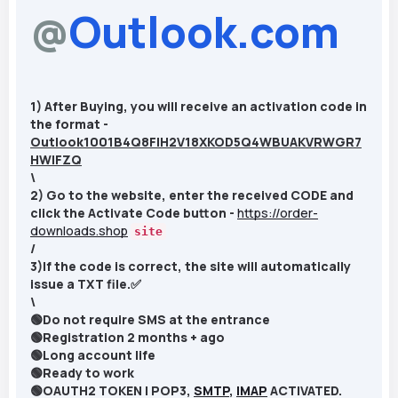
@
Outlook.com
1
)
After
Buying, you will receive an activation code in
the format -
Outlook1001B4Q8FIH2V18XKOD5Q4WBUAKVRWGR7
HWIFZQ
\
2
)
Go
to
the
website
,
enter
the
received
CODE
and
click
the
Activate
Code
button -
https://order-
downloads.shop
site
/
3)
If
the
code
is
correct
,
the
site
will
automatically
issue
a
TXT
file
.
✅
\
🟢Do not require SMS at the entrance
🟢Registration 2 months + ago
🟢Long account life
🟢Ready to work
🟢OAUTH2 TOKEN | POP3,
SMTP
,
IMAP
ACTIVATED.