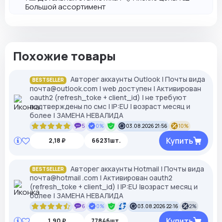
Большой ассортимент
Похожие товары
Авторег аккаунты Outlook | Почты вида
BESTSELLER
почта@outlook.com | web доступен | Активирован
oauth2 (refresh_toke + client_id) | не требуют
подтверждены по смс | IP:EU | возраст месяц и
более | ЗАМЕНА НЕВАЛИДА
5
0%
03.08.2026 21:56
10%
Купить
2,18 ₽
66231шт.
Авторег аккаунты Hotmail | Почты вида
BESTSELLER
почта@hotmail .com | Активирован oauth2
(refresh_toke + client_id) | IP:EU |возраст месяц и
более | ЗАМЕНА НЕВАЛИДА
6
0%
03.08.2026 22:16
2%
Купить
1,90 ₽
77846шт.