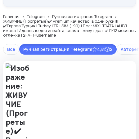
Главная
Telegram
Ручная регистрация Telegram
ЖИВУЧИЕ (Прогретые)✔️ Premium качество! в одни руки!!!
✔️Европа Турция | Turkey | TR | SIM (+90) | Пол: MIX | TDATA | АНГЛ
имена | Идеально для инвайта, спама - живут долго! |1-12 месяцев
отлежка | 2FA+ |+username
Все
Ручная регистрация Telegram
|
4,8
|
2
Авторег