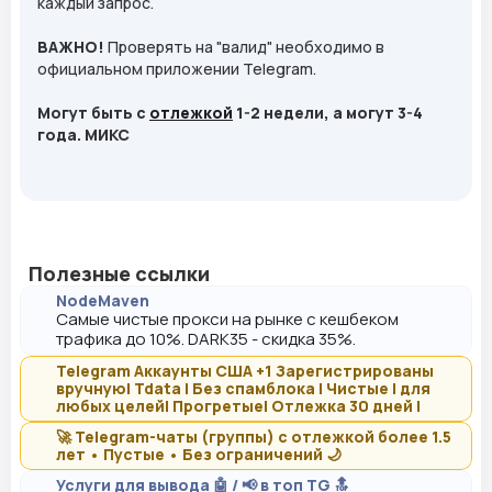
каждый запрос.
ВАЖНО!
Проверять на "валид" необходимо в
официальном приложении Telegram.
Могут быть с
отлежкой
1-2 недели, а могут 3-4
года. МИКС
Полезные ссылки
NodeMaven
Самые чистые прокси на рынке с кешбеком
трафика до 10%. DARK35 - скидка 35%.
Telegram Аккаунты США +1 Зарегистрированы
вручную| Tdata | Без спамблока | Чистые | для
любых целей| Прогретые| Отлежка 30 дней |
🚀 Telegram-чаты (группы) с отлежкой более 1.5
лет • Пустые • Без ограничений 🌙
Услуги для вывода 🤖 / 📢 в топ TG 🔝