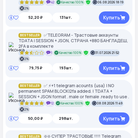
42
Качество 100%
06.08.2026 18:19
2%
Купить
52,20 ₽
131шт.
✅TELEGRAM - Трастовые аккаунты
BESTSELLER
TDATA I SESSION + JSON, СТРАНА +880 БАНГЛАДЕШ,
2FA в комплекте
1
Качество 100%
31.07.2026 21:52
2%
Купить
79,75 ₽
193шт.
✅ ⚡️+1 telegram acounts (usa) | NO
BESTSELLER
permanent SPAM BLOCK|2fa added. | TDATA +
SESSION + JSON format . male or female .ready to use .
12
Качество 100%
08.08.2026 11:49
2%
Купить
50,00 ₽
298шт.
❇️❇️ СУПЕР ТРАСТОВЫЕ !!!! Telegram
BESTSELLER