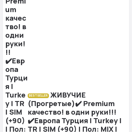
ЖИВУЧИЕ
BESTSELLER
(Прогретые)✔️ Premium
качество! в одни руки!!!
✔️Европа Турция | Turkey |
TR | SIM (+90) | Пол: MIX |