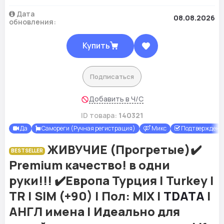
Дата
08.08.2026
обновления:
Купить
Подписаться
Добавить в Ч/С
ID товара:
140321
Да
Самореги (Ручная регистрация)
Микс
Подтверждены 
ЖИВУЧИЕ (Прогретые)✔️
BESTSELLER
Premium качество! в одни
руки!!! ✔️Европа Турция | Turkey |
TR | SIM (+90) | Пол: MIX |
TDATA
|
АНГЛ имена | Идеально для