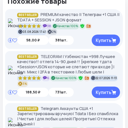
Похожие товары
PREMIUM качество || Телеграм +1 США ||
BESTSELLER
TDATA + SESSION + JSON формат
38
Качество 100%
03.08.2026 17:41
2%
Купить
58,00 ₽
381шт.
TELEGRAM | Узбекистан +998 Лучшее
BESTSELLER
качество!! отлега 14-90 дней !! {крепкие тдата
+Session+JSON которые не слетают при входе }|
Пол: Микс | 2FA в текстовике | Любые цели |
6
Качество 100%
22.07.2026 11:13
3%
Купить
188,50 ₽
731шт.
Telegram Аккаунты США +1
BESTSELLER
Зарегистрированы вручную| Tdata | Без спамблока
| Чистые | для любых целей| Прогретые| Отлежка
30 дней |