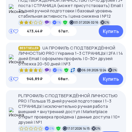
ПОДТВЕРЖДЁННОЙ ЛИЧНОСТЬЮ | 0–10 друзей | 3+
поста | СТРАНИЦА (может присутствовать) Email |
7+ дней ручной подготовки | базовый уровень
стабильная активность | цена снижена | №12
1
1%
03.07.2026 02:16
2%
Купить
473,44 ₽
67шт.
UA ПРОФИЛЬ С ПОДТВЕРЖДЁННОЙ
BESTSELLER
ЛИЧНОСТЬЮ PRO | Украина 1–3 СТРАНИЦЫ | 2FA | 14
дней Email | оформлен профиль | 0–30+ друзей
отлежка 20–50 дней | №3
2
0%
06.08.2026 12:24
2%
Купить
946,89 ₽
68шт.
PL ПРОФИЛЬ С ПОДТВЕРЖДЁННОЙ ЛИЧНОСТЬЮ
PRO | Польша 15 дней ручной подготовки | 1–3
СТРАНИЦЫ | исключительно ручная работа
внешний + внутренний доступ | Marketplace
открыт проверка пройдена | данные доступа | 10+
друзей | №1
0%
17.07.2026 14:15
2%