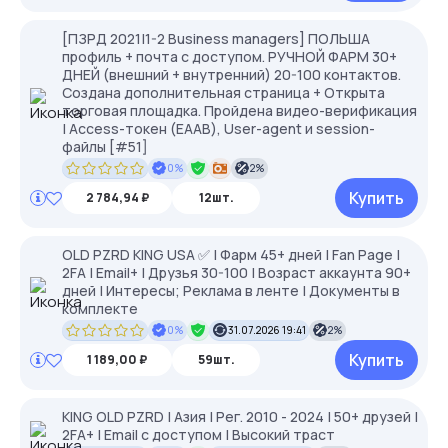
[ПЗРД 2021|1-2 Business managers] ПОЛЬША
профиль + почта с доступом. РУЧНОЙ ФАРМ 30+
ДНЕЙ (внешний + внутренний) 20-100 контактов.
Создана дополнительная страница + Открыта
торговая площадка. Пройдена видео-верификация
| Access-токен (EAAB), User-agent и session-
файлы [#51]
0%
2%
Купить
2 784,94 ₽
12шт.
OLD PZRD KING USA ✅ | Фарм 45+ дней | Fan Page |
2FA | Email+ | Друзья 30-100 | Возраст аккаунта 90+
дней | Интересы; Реклама в ленте | Документы в
комплекте
0%
31.07.2026 19:41
2%
Купить
1 189,00 ₽
59шт.
KING OLD PZRD | Азия | Рег. 2010 - 2024 | 50+ друзей |
2FA+ | Email с доступом | Высокий траст