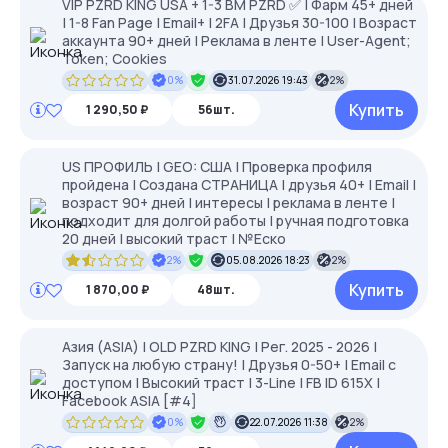
VIP PZRD KING USA + 1-3 BM PZRD ✅ | Фарм 45+ дней
| 1-8 Fan Page | Email+ | 2FA | Друзья 30-100 | Возраст
аккаунта 90+ дней | Реклама в ленте | User-Agent;
Token; Cookies
0%
31.07.2026 19:43
2%
Купить
1 290,50 ₽
56шт.
US ПРОФИЛЬ | GEO: США | Проверка профиля
пройдена | Создана СТРАНИЦА | друзья 40+ | Email |
возраст 90+ дней | интересы | реклама в ленте |
подходит для долгой работы | ручная подготовка
20 дней | высокий траст | №Еско
2%
05.08.2026 18:23
2%
Купить
1 870,00 ₽
48шт.
Азия (ASIA) | OLD PZRD KING | Рег. 2025 - 2026 |
Запуск на любую страну! | Друзья 0-50+ | Email с
доступом | Высокий траст | 3-Line | FB ID 615X |
Facebook ASIA [#4]
0%
22.07.2026 11:38
2%