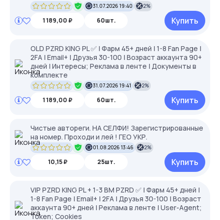
31.07.2026 19:40
2%
Купить
1 189,00 ₽
60шт.
OLD PZRD KING PL ✅ | Фарм 45+ дней | 1-8 Fan Page |
2FA | Email+ | Друзья 30-100 | Возраст аккаунта 90+
дней | Интересы; Реклама в ленте | Документы в
комплекте
31.07.2026 19:41
2%
Купить
1 189,00 ₽
60шт.
Чистые автореги. НА СЕЛФИ! Зарегистрированные
на номер. Проходи и лей ! ГЕО УКР.
01.08.2026 13:46
2%
Купить
10,15 ₽
25шт.
VIP PZRD KING PL + 1-3 BM PZRD ✅ | Фарм 45+ дней |
1-8 Fan Page | Email+ | 2FA | Друзья 30-100 | Возраст
аккаунта 90+ дней | Реклама в ленте | User-Agent;
Token; Cookies