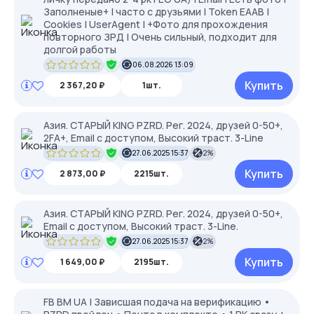
Заполненые+ | часто с друзьями | Token EAAB |
Cookies | UserAgent | +Фото для прохождения
повторного ЗРД | Очень сильный, подходит для
долгой работы
06.08.2026 13:09
Купить
2 367,20 ₽
1шт.
Азия. СТАРЫЙ KING PZRD. Рег. 2024, друзей 0-50+,
2FA+, Email с доступом, Высокий траст. 3-Line
27.06.2025 15:37
2%
Купить
2 873,00 ₽
2215шт.
Азия. СТАРЫЙ KING PZRD. Рег. 2024, друзей 0-50+,
Email с доступом, Высокий траст. 3-Line.
27.06.2025 15:37
2%
Купить
1 649,00 ₽
2195шт.
FB BM UA | Зависшая подача на верификацию •