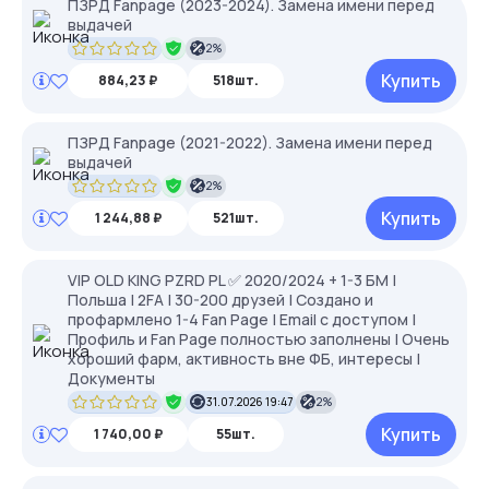
ПЗРД Fanpage (2023-2024). Замена имени перед
выдачей
2%
Купить
884,23 ₽
518шт.
ПЗРД Fanpage (2021-2022). Замена имени перед
выдачей
2%
Купить
1 244,88 ₽
521шт.
VIP OLD KING PZRD PL ✅ 2020/2024 + 1-3 БМ |
Польша | 2FA | 30-200 друзей | Создано и
профармлено 1-4 Fan Page | Email с доступом |
Профиль и Fan Page полностью заполнены | Очень
хороший фарм, активность вне ФБ, интересы |
Документы
31.07.2026 19:47
2%
Купить
1 740,00 ₽
55шт.