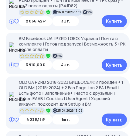
PZRD пройден • Почта в комплекте • 1 РК сразу +
от 3 после оплаты (P#ID82)
26.07.2026 14:11
2%
Купить
2 066,42 ₽
3шт.
BM Facebook UA | PZRD | GEO: Украина | Почта в
комплекте | Готов под запуск | Возможность 3+ РК
после оплаты
2%
Купить
3 910,00 ₽
4шт.
OLD UA PZRD 2018-2023 ВИДЕОСЕЛФИ пройден + 1
OLD BM (2015-2024) + 2 Fan Page | on 2 FA | Email |
Есть фото | Заполненые+ | часто с друзьями |
Token EAAB | Cookies | UserAgent | Хороший
аккаунт, подходит для SetUp и BM
25.04.2026 13:06
Купить
4 038,17 ₽
1шт.