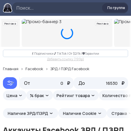
По группе
Реклама
Реклама
Слайд 3 из 10
💃 Подписчики🎵TikTok | От $2/1k |🛡Гарантии
Добавить ссылку (199p)
Главная
Facebook
ЗРД / ПЗРД Facebook
От
Рекомендуемые
₽
До
₽
Цена
% брак
Рейтинг товара
Количество 
Наличие ЗРД/ПЗРД
Наличие Cookie
Страна
Аккаунты Facebook ЗРД / ПЗРД