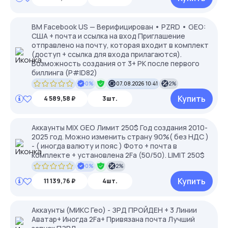
BM Facebook US — Верифицирован • PZRD • GEO:
США + почта и ссылка на вход Приглашение
отправлено на почту, которая входит в комплект
(доступ + ссылка для входа прилагаются).
Возможность создания от 3+ РК после первого
биллинга (P#ID82)
0%
07.08.2026 10:41
2%
Купить
4 589,58 ₽
3шт.
Аккаунты MIX GEO Лимит 250$ Год создания 2010-
2025 год. Можно изменить страну 90%( без НДС )
- ( иногда валюту и пояс ) Фото + почта в
комплекте + установлена 2Fa (50/50). LIMIT 250$
0%
2%
Купить
11 139,76 ₽
4шт.
Аккаунты (МИКС Гео) - ЗРД ПРОЙДЕН + 3 Линии
Аватар+ Иногда 2Fa+ Привязана почта Лучший