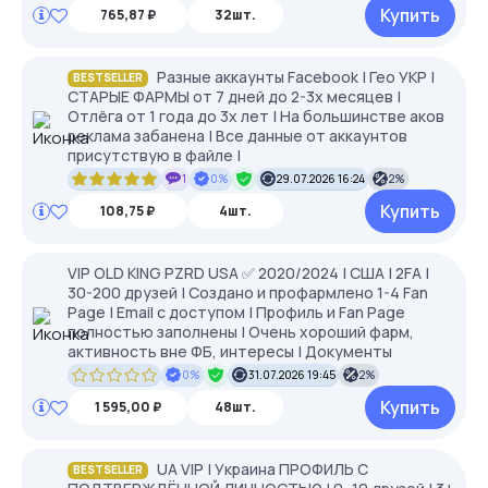
Купить
765,87 ₽
32шт.
Разные аккаунты Facebook | Гео УКР |
BESTSELLER
СТАРЫЕ ФАРМЫ от 7 дней до 2-3х месяцев |
Отлёга от 1 года до 3х лет | На большинстве аков
реклама забанена | Все данные от аккаунтов
присутствую в файле |
1
0%
29.07.2026 16:24
2%
Купить
108,75 ₽
4шт.
VIP OLD KING PZRD USA ✅ 2020/2024 | США | 2FA |
30-200 друзей | Создано и профармлено 1-4 Fan
Page | Email с доступом | Профиль и Fan Page
полностью заполнены | Очень хороший фарм,
активность вне ФБ, интересы | Документы
0%
31.07.2026 19:45
2%
Купить
1 595,00 ₽
48шт.
UA VIP | Украина ПРОФИЛЬ С
BESTSELLER