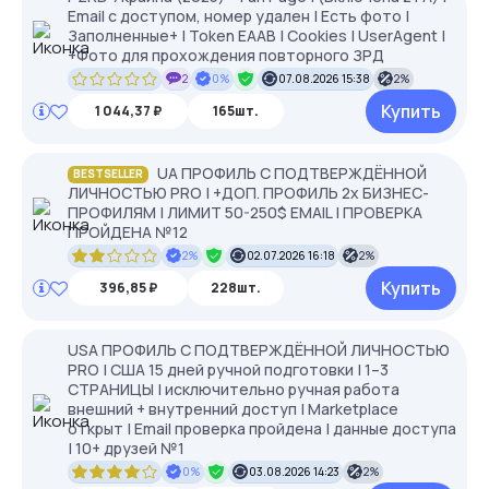
Email с доступом, номер удален | Есть фото |
Заполненные+ | Token EAAB | Cookies | UserAgent |
+Фото для прохождения повторного ЗРД
2
0%
07.08.2026 15:38
2%
Купить
1 044,37 ₽
165шт.
UA ПРОФИЛЬ С ПОДТВЕРЖДЁННОЙ
BESTSELLER
ЛИЧНОСТЬЮ PRO | +ДОП. ПРОФИЛЬ 2х БИЗНЕС-
ПРОФИЛЯМ | ЛИМИТ 50-250$ EMAIL | ПРОВЕРКА
ПРОЙДЕНА №12
2%
02.07.2026 16:18
2%
Купить
396,85 ₽
228шт.
USA ПРОФИЛЬ С ПОДТВЕРЖДЁННОЙ ЛИЧНОСТЬЮ
PRO | США 15 дней ручной подготовки | 1–3
СТРАНИЦЫ | исключительно ручная работа
внешний + внутренний доступ | Marketplace
открыт | Email проверка пройдена | данные доступа
| 10+ друзей №1
0%
03.08.2026 14:23
2%