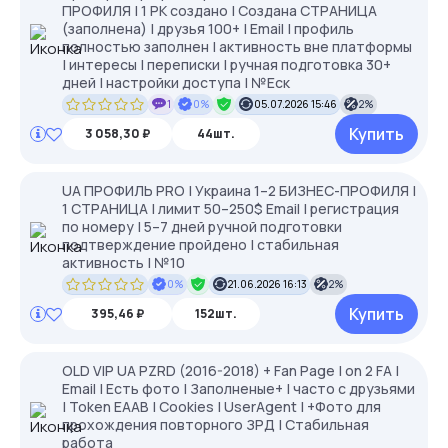
ПРОФИЛЯ | 1 РК создано | Создана СТРАНИЦА
(заполнена) | друзья 100+ | Email | профиль
полностью заполнен | активность вне платформы
| интересы | переписки | ручная подготовка 30+
дней | настройки доступа | №Еск
1
0%
05.07.2026 15:46
2%
Купить
3 058,30 ₽
44шт.
UA ПРОФИЛЬ PRO | Украина 1–2 БИЗНЕС-ПРОФИЛЯ |
1 СТРАНИЦА | лимит 50–250$ Email | регистрация
по номеру | 5–7 дней ручной подготовки
подтверждение пройдено | стабильная
активность | №10
0%
21.06.2026 16:13
2%
Купить
395,46 ₽
152шт.
OLD VIP UA PZRD (2016-2018) + Fan Page | on 2 FA |
Email | Есть фото | Заполненые+ | часто с друзьями
| Token EAAB | Cookies | UserAgent | +Фото для
прохождения повторного ЗРД | Стабильная
работа