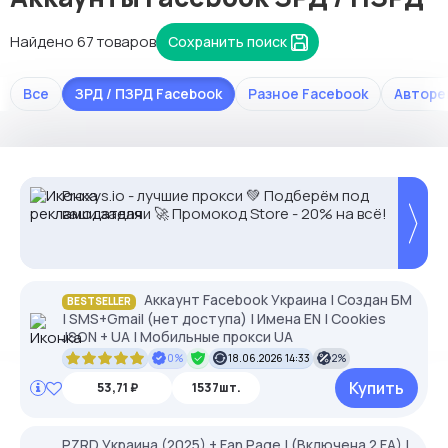
Найдено 67 товаров
Сохранить поиск
Все
ЗРД / ПЗРД Facebook
Разное Facebook
Авторе
Proxys.io - лучшие прокси 💚 Подберём под
2328.io — прием крипто платежей
-35% на прокси с высоким IP Score.
ваши задачи 🚀 Промокод Store - 20% на всё!
Промокод: MASK35. Чистые IP, минимум
банов.
Аккаунт Facebook Украина | Создан БМ
BESTSELLER
| SMS+Gmail (нет доступа) | Имена EN | Cookies
JSON + UA | Мобильные прокси UA
0%
18.06.2026 14:33
2%
Купить
53,71 ₽
1537шт.
PZRD Украина (2025) + Fan Page | (Включена 2 FA) |