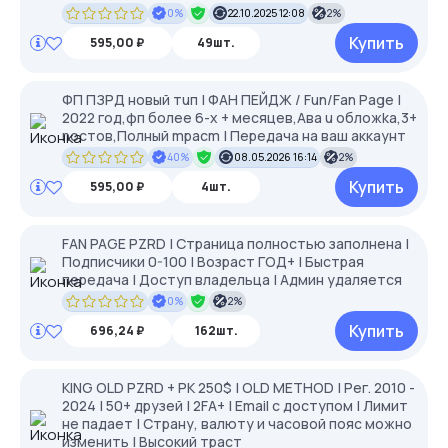
0%
22.10.2025 12:08
2%
Купить
595,00 ₽
49шт.
ФП ПЗРД нoвый тuп | ФАН ПЕЙДЖ / Fun/Fan Page |
2022 гoд,фп бoлee 6-x + мecяцeв,Авa u oбложkа,3+
nоcтoв,Полный mpacm | Передача на ваш аккаунт
40%
08.05.2026 16:14
2%
Купить
595,00 ₽
4шт.
FAN PAGE PZRD | Страница полностью заполнена |
Подписчики 0-100 | Возраст ГОД+ | Быстрая
передача | Доступ владельца | Админ удаляется
0%
2%
Купить
696,24 ₽
162шт.
KING OLD PZRD + РК 250$ | OLD METHOD | Рег. 2010 -
2024 | 50+ друзей | 2FA+ | Email с доступом | Лимит
не падает | Страну, валюту и часовой пояс можно
изменить | Высокий траст