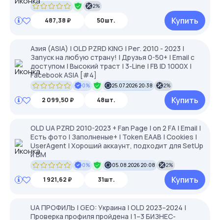
2%
Купить
487,38 ₽
50шт.
Азия (ASIA) | OLD PZRD KING | Рег. 2010 - 2023 |
Запуск на любую страну! | Друзья 0-50+ | Email с
доступом | Высокий траст | 3-Line | FB ID 1000X |
Facebook ASIA [#4]
0%
25.07.2026 20:38
2%
Купить
2 099,50 ₽
48шт.
OLD UA PZRD 2010-2023 + Fan Page | on 2 FA | Email |
Есть фото | Заполненые+ | Token EAAB | Cookies |
UserAgent | Хороший аккаунт, подходит для SetUp
и BM
0%
05.08.2026 20:08
2%
Купить
1 921,62 ₽
31шт.
UA ПРОФИЛЬ | GEO: Украина | OLD 2023–2024 |
Проверка профиля пройдена | 1–3 БИЗНЕС-