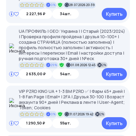
0%
28.07.2026 20:39
Купить
2 227,96 ₽
34шт.
UA ПРОФИЛЬ | GEO: Украина | | Старый (2023/2024)
| Проверка профиля пройдена | друзья 10–100+ |
создана СТРАНИЦА (полностью заполнена) |
профиль полностью заполнен | активность |
интересы | переписки | Email | настройки доступа |
ручная подготовка 30+ дней | №еск
29%
01.08.2026 12:45
2%
Купить
2 635,00 ₽
54шт.
VIP PZRD KING UA + 1-3 BM PZRD ✅ | Фарм 45+ дней |
1-8 Fan Page | Email+ | 2FA | Друзья 30-100 | Возраст
аккаунта 90+ дней | Реклама в ленте | User-Agent;
Token; Cookies
0%
31.07.2026 19:42
2%
Купить
1 290,50 ₽
55шт.