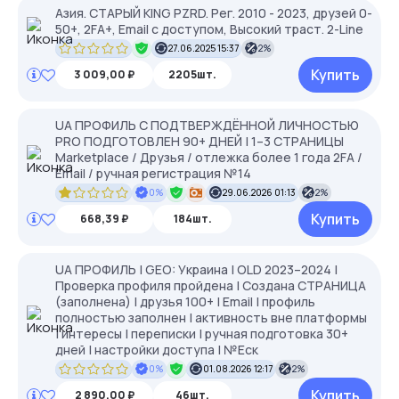
Азия. СТАРЫЙ KING PZRD. Рег. 2010 - 2023, друзей 0-
50+, 2FA+, Email с доступом, Высокий траст. 2-Line
27.06.2025 15:37
2%
Купить
3 009,00 ₽
2205шт.
UA ПРОФИЛЬ С ПОДТВЕРЖДЁННОЙ ЛИЧНОСТЬЮ
PRO ПОДГОТОВЛЕН 90+ ДНЕЙ | 1–3 СТРАНИЦЫ
Marketplace / Друзья / отлежка более 1 года 2FA /
Email / ручная регистрация №14
0%
29.06.2026 01:13
2%
Купить
668,39 ₽
184шт.
UA ПРОФИЛЬ | GEO: Украина | OLD 2023–2024 |
Проверка профиля пройдена | Создана СТРАНИЦА
(заполнена) | друзья 100+ | Email | профиль
полностью заполнен | активность вне платформы
| интересы | переписки | ручная подготовка 30+
дней | настройки доступа | №Еск
0%
01.08.2026 12:17
2%
Купить
2 890,00 ₽
46шт.