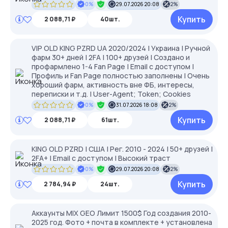
0%
29.07.2026 20:08
2%
Купить
2 088,71 ₽
40шт.
VIP OLD KING PZRD UA 2020/2024 | Украина | Ручной
фарм 30+ дней | 2FA | 100+ друзей | Создано и
профармлено 1-4 Fan Page | Email с доступом |
Профиль и Fan Page полностью заполнены | Очень
хороший фарм, активность вне ФБ, интересы,
переписки и т.д. | User-Agent; Token; Cookies
0%
31.07.2026 18:08
2%
Купить
2 088,71 ₽
61шт.
KING OLD PZRD | США | Рег. 2010 - 2024 | 50+ друзей |
2FA+ | Email с доступом | Высокий траст
0%
29.07.2026 20:08
2%
Купить
2 784,94 ₽
24шт.
Аккаунты MIX GEO Лимит 1500$ Год создания 2010-
2025 год. Фото + почта в комплекте + установлена