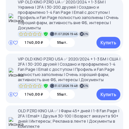
VIP OLD KING PZRD UA ✅ 2020/2024 + 1-3 БМ |
Украина | 2FA | 30-200 друзей | Создано и
профармлено 1-4 Fan Page | Email с доступом |
Профиль и Fan Page полностью заполнены | Очень
хороший фарм, активность вне ФБ, интересы |
Документы
31.07.2026 19:46
2%
Купить
1 740,00 ₽
55шт.
VIP OLD KING PZRD USA ✅ 2020/2024 + 1-3 БМ | США |
2FA | 30-200 друзей | Создано и профармлено 1-4
Fan Page | Email с доступом | Профиль и Fan Page
полностью заполнены | Очень хороший фарм,
активность вне ФБ, интересы | Документы
31.07.2026 19:48
2%
Купить
1 740,00 ₽
55шт.
OLD PZRD KING UA ✅ | Фарм 45+ дней | 1-8 Fan Page |
2FA | Email+ | Друзья 30-100 | Возраст аккаунта 90+
дней | Интересы; Реклама в ленте | Документы в
комплекте