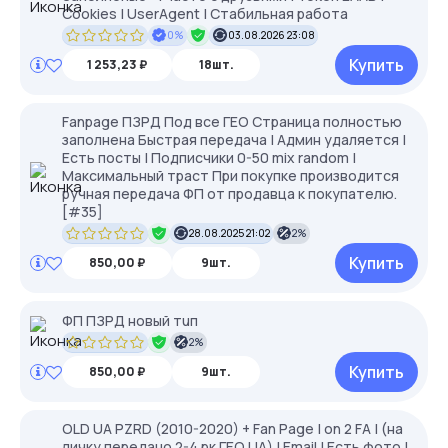
Cookies | UserAgent | Стабильная работа
0%
03.08.2026 23:08
Купить
1 253,23 ₽
18шт.
Fanpage ПЗРД Под все ГЕО Страница полностью
заполнена Быстрая передача | Админ удаляется |
Есть посты | Подписчики 0-50 mix random |
Максимальный траст При покупке производится
ручная передача ФП от продавца к покупателю.
[#35]
28.08.2025 21:02
2%
Купить
850,00 ₽
9шт.
ФП ПЗРД нoвый тuп
2%
Купить
850,00 ₽
9шт.
OLD UA PZRD (2010-2020) + Fan Page | on 2 FA | (на
личку передано 2-4 рк ГЕО UA) | Email | Есть фото |