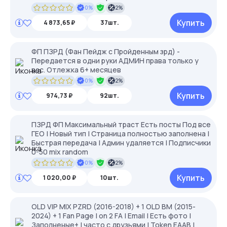
0%
2%
Купить
4 873,65 ₽
37шт.
ФП ПЗРД (Фан Пейдж c Пройденным зрд) -
Передается в одни руки АДМИН права только у
вас. Отлежка 6+ месяцев
0%
2%
Купить
974,73 ₽
92шт.
ПЗРД ФП Максимальный траст Есть посты Под все
ГЕО | Новый тип | Страница полностью заполнена |
Быстрая передача | Админ удаляется | Подписчики
0-50 mix random
0%
2%
Купить
1 020,00 ₽
10шт.
OLD VIP MIX PZRD (2016-2018) + 1 OLD BM (2015-
2024) + 1 Fan Page | on 2 FA | Email | Есть фото |
Заполненые+ | часто с друзьями | Token EAAB |