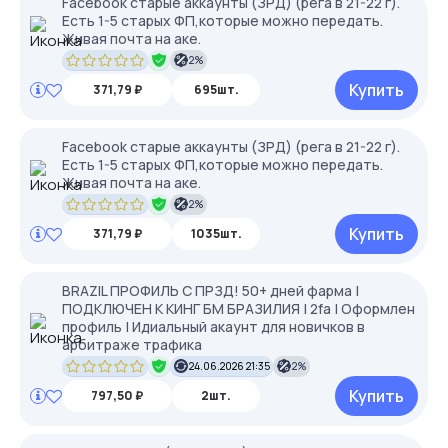
Facebook старые аккаунты (ЗРД) (рега в 21-22 г).
Есть 1-5 старых ФП,которые можно передать.
Живая почта на аке.
2%
Купить
371,79 ₽
695шт.
Facebook старые аккаунты (ЗРД) (рега в 21-22 г).
Есть 1-5 старых ФП,которые можно передать.
Живая почта на аке.
2%
Купить
371,79 ₽
1035шт.
BRAZIL ПРОФИЛЬ С ПРЗД! 50+ дней фарма |
ПОДКЛЮЧЕН К КИНГ БМ БРАЗИЛИЯ | 2fa | Оформлен
профиль | Идиальный акаунт для новичков в
арбитраже трафика
24.06.2026 21:35
2%
Купить
797,50 ₽
2шт.