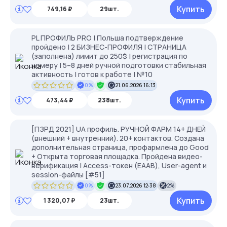
Купить
749,16 ₽
29шт.
PL ПРОФИЛЬ PRO | Польша подтверждение
пройдено | 2 БИЗНЕС-ПРОФИЛЯ | СТРАНИЦА
(заполнена) лимит до 250$ | регистрация по
номеру | 5–8 дней ручной подготовки стабильная
активность | готов к работе | №10
0%
21.06.2026 16:13
Купить
473,44 ₽
238шт.
[ПЗРД 2021] UA профиль. РУЧНОЙ ФАРМ 14+ ДНЕЙ
(внешний + внутренний). 20+ контактов. Создана
дополнительная страница, профармлена до Good
+ Открыта торговая площадка. Пройдена видео-
верификация | Access-токен (EAAB), User-agent и
session-файлы [#51]
0%
23.07.2026 12:38
2%
Купить
1 320,07 ₽
23шт.