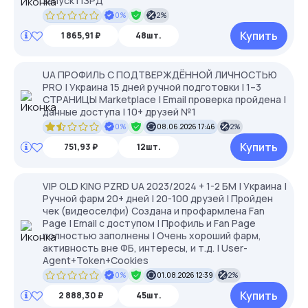
запуск ПЗРД
0%
2%
Купить
1 865,91 ₽
48шт.
UA ПРОФИЛЬ С ПОДТВЕРЖДЁННОЙ ЛИЧНОСТЬЮ
PRO | Украина 15 дней ручной подготовки | 1–3
СТРАНИЦЫ Marketplace | Email проверка пройдена |
данные доступа | 10+ друзей №1
0%
08.06.2026 17:46
2%
Купить
751,93 ₽
12шт.
VIP OLD KING PZRD UA 2023/2024 + 1-2 БМ | Украина |
Ручной фарм 20+ дней | 20-100 друзей | Пройден
чек (видеоселфи) Создана и профармлена Fan
Page | Email с доступом | Профиль и Fan Page
полностью заполнены | Очень хороший фарм,
активность вне ФБ, интересы, и т.д. | User-
Agent+Token+Cookies
0%
01.08.2026 12:39
2%
Купить
2 888,30 ₽
45шт.