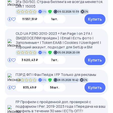
2Fa (50/50). Страна биллинга не всегда меняется.
LIMIT 1500$
0%
09.02.2026 10:39
2%
Купить
11 557,51 ₽
1шт.
OLD UA PZRD 2010-2023 + Fan Page | on 2 FA |
(ВИДЕОСЕЛФИ пройден ) | Email | Есть фото |
Заполненые+ | Token EAAB | Cookies | UserAgent |
Хороший аккаунт, подходит для SetUp и BM
0%
05.08.2026 20:08
Купить
3 620,43 ₽
7шт.
ПЗРД ФП | Фан Пейдж | FP Только для рекламы
0%
28.05.2026 18:42
2%
Купить
835,49 ₽
56шт.
FP Профили с пройденной доп. проверкой c
подфармом | Рег. 2019-2023 года | Передача на ваш
профиль в течении 30 мин | ЕСТЬ ОПТ!