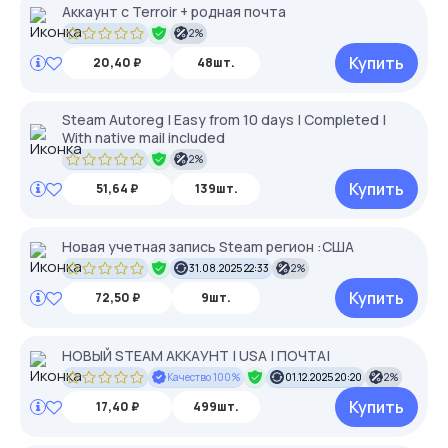
Аккаунт с Terroir + родная почта
2%
Купить
20,40 ₽
48шт.
Steam Autoreg | Easy from 10 days | Completed |
With native mail included
2%
Купить
51,64 ₽
139шт.
Новая учетная запись Steam регион :США
31.08.2025 22:33
2%
Купить
72,50 ₽
9шт.
НОВЫЙ STEAM АККАУНТ | USA | ПОЧТА|
Качество 100%
01.12.2025 20:20
2%
Купить
17,40 ₽
499шт.