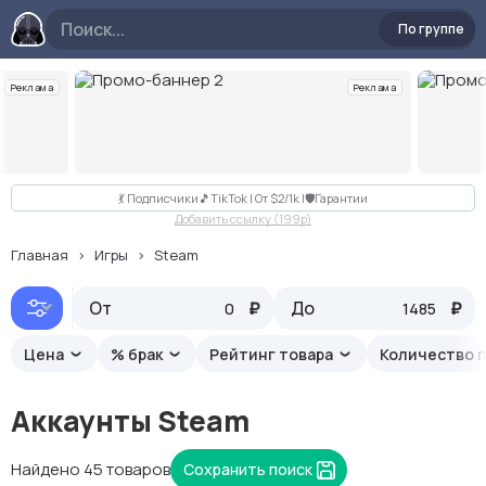
По группе
Реклама
Реклама
Слайд 2 из 10
💃 Подписчики🎵TikTok | От $2/1k |🛡Гарантии
Добавить ссылку (199p)
Главная
Игры
Steam
От
Рекомендуемые
₽
До
₽
Цена
% брак
Рейтинг товара
Количество 
Аккаунты Steam
Найдено 45 товаров
Сохранить поиск