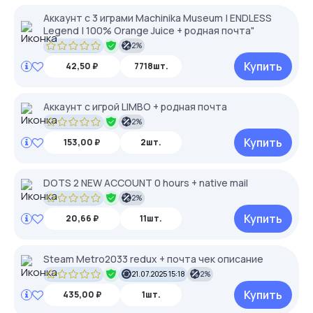
Аккаунт с 3 играми Machinika Museum | ENDLESS
Legend | 100% Orange Juice + родная почта"
2%
Купить
42,50 ₽
7718шт.
Аккаунт с игрой LIMBO + родная почта
2%
Купить
153,00 ₽
2шт.
DOTS 2 NEW ACCOUNT 0 hours + native mail
2%
Купить
20,66 ₽
11шт.
Steam Metro2033 redux + почта чек описание
21.07.2025 15:18
2%
Купить
435,00 ₽
1шт.