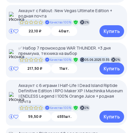
Аккаунт с Fallout: New Vegas Ultimate Edition +
родная почта
Качество 100%
2%
Купить
22,10 ₽
40шт.
✅ Набор 7 промокодов WAR THUNDER. +3 дня
премиума, техника на выбор
Качество 100%
05.06.2025 13:35
2%
Купить
217,50 ₽
11шт.
Аккаунт с 6 играми | Half-Life | Dead Island Riptide
Definitive Edition | RPG Maker XP | Machinika Museum
| ENDLESS Legend | 100% Orange Juice + родная
почта
Качество 100%
2%
Купить
59,50 ₽
4551шт.