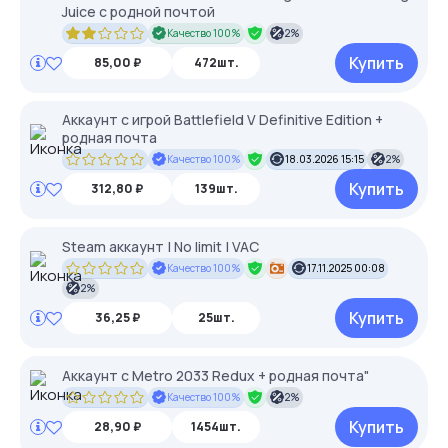
Juice c родной почтой
Качество 100%
2%
Купить
85,00 ₽
472шт.
Аккаунт с игрой Battlefield V Definitive Edition +
родная почта
Качество 100%
18.03.2026 15:15
2%
Купить
312,80 ₽
139шт.
Steam аккаунт | No limit | VAC
Качество 100%
17.11.2025 00:08
2%
Купить
36,25 ₽
25шт.
Аккаунт с Metro 2033 Redux + родная почта"
Качество 100%
2%
Купить
28,90 ₽
1454шт.