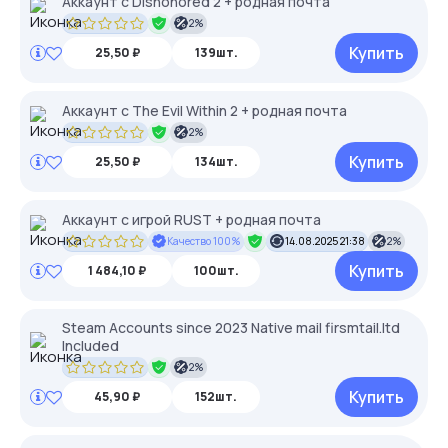
Аккаунт с Dishonored 2 + родная почта
2%
Купить
25,50 ₽
139шт.
Аккаунт с The Evil Within 2 + родная почта
2%
Купить
25,50 ₽
134шт.
Аккаунт с игрой RUST + родная почта
Качество 100%
14.08.2025 21:38
2%
Купить
1 484,10 ₽
100шт.
Steam Accounts since 2023 Native mail firsmtail.ltd
Included
2%
Купить
45,90 ₽
152шт.