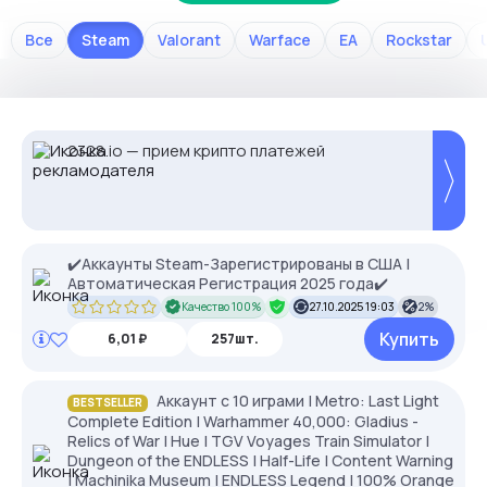
Все
Steam
Valorant
Warface
EA
Rockstar
2328.io — прием крипто платежей
Proxys.io - лучшие прокси 💚 Подберём под
NodeMaven: высокий IP Score и чистые IP без
ваши задачи 🚀 Промокод Store - 20% на всё!
банов. Скидка 35% по STEALTH35
✔️Аккаунты Steam-Зарегистрированы в США |
Автоматическая Регистрация 2025 года✔️
Качество 100%
27.10.2025 19:03
2%
Купить
6,01 ₽
257шт.
Аккаунт с 10 играми | Metro: Last Light
BESTSELLER
Complete Edition | Warhammer 40,000: Gladius -
Relics of War | Hue | TGV Voyages Train Simulator |
Dungeon of the ENDLESS | Half-Life | Content Warning
| Machinika Museum | ENDLESS Legend | 100% Orange