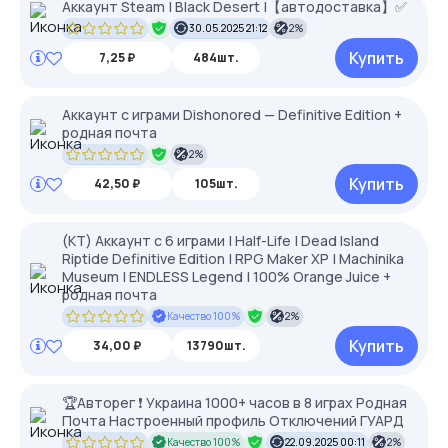
Аккаунт Steam | Black Desert |【︎автодоставка】︎✅
30.05.2025 21:12
2%
Купить
7,25 ₽
484шт.
Аккаунт с играми Dishonored — Definitive Edition +
родная почта
2%
Купить
42,50 ₽
105шт.
(КТ) Аккаунт с 6 играми | Half-Life | Dead Island
Riptide Definitive Edition | RPG Maker XP | Machinika
Museum | ENDLESS Legend | 100% Orange Juice +
родная почта
Качество 100%
2%
Купить
34,00 ₽
13790шт.
🏆Авторег ❗ Украина 1000+ часов в 8 играх Родная
Почта Настроенный профиль Отключений ГУАРД
Качество 100%
22.09.2025 00:11
2%