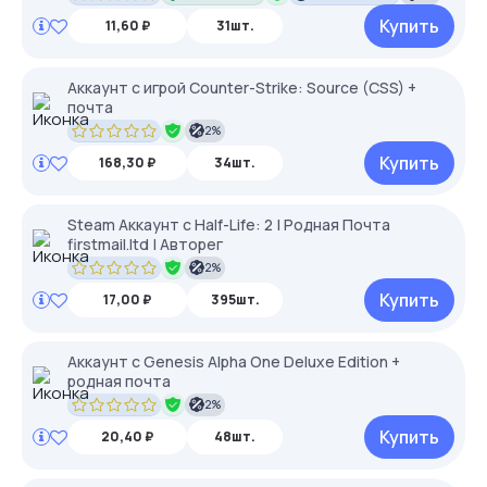
Купить
11,60 ₽
31шт.
Аккаунт с игрой Counter-Strike: Source (CSS) +
почта
2%
Купить
168,30 ₽
34шт.
Steam Аккаунт с Half-Life: 2 | Родная Почта
firstmail.ltd | Авторег
2%
Купить
17,00 ₽
395шт.
Аккаунт с Genesis Alpha One Deluxe Edition +
родная почта
2%
Купить
20,40 ₽
48шт.