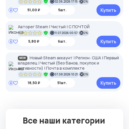
02.06.2026 17:15
2%
Купить
51,00 ₽
5шт.
Авторег Steam | Чистый | С ПОЧТОЙ
11.07.2026 00:57
2%
Купить
5,80 ₽
6шт.
Новый Steam аккаунт | Регион: США | Первый
NEW
владелец | Чистый (без банов, покупок и
активности) | Почта в комплекте
07.08.2026 10:21
2%
Купить
18,50 ₽
51шт.
Все наши категории