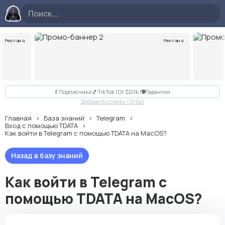
Реклама
Реклама
Слайд 2 из 10
💃 Подписчики🎵TikTok | От $2/1k |🛡Гарантии
Добавить ссылку (199p)
Главная
База знаний
Telegram
Вход с помощью TDATA
Как войти в Telegram с помощью TDATA на MacOS?
Назад в базу знаний
Как войти в Telegram с
помощью TDATA на MacOS?