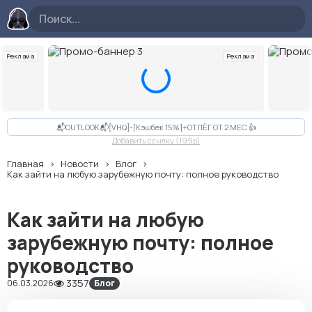
Реклама
Реклама
Слайд 3 из 10
📬OUTLOOK📬[VHQ]-[Кэшбек 15%]+ОТЛЁГ ОТ 2 МЕС 👍
Добавить ссылку (199p)
Главная
Новости
Блог
Как зайти на любую зарубежную почту: полное руководство
Как зайти на любую
зарубежную почту: полное
руководство
3357
06.03.2026
Блог