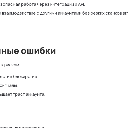
опасная работа через интеграции и API.
 взаимодействие с другими аккаунтами без резких скачков ак
чные ошибки
 к рискам:
сти к блокировке.
сигналы.
ьшает траст аккаунта.
атизации постепенно.