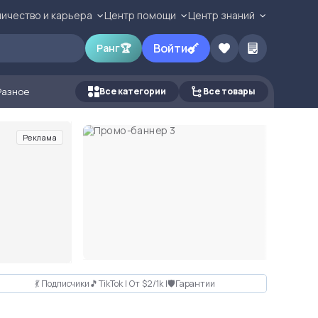
ичество и карьера
Центр помощи
Центр знаний
Войти
Ранг
🏆
Разное
Все категории
Все товары
Реклама
💃 Подписчики🎵TikTok | От $2/1k |🛡Гарантии