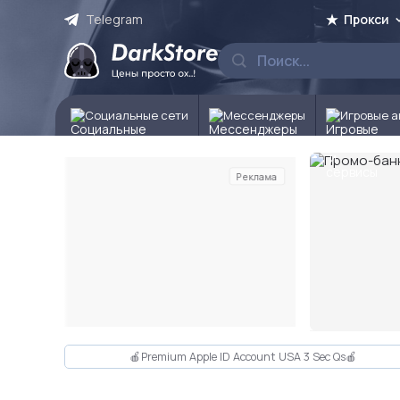
Telegram
Прокси
Социальные сети
Мессенджеры
Игровые а
Реклама
Слайд 2 из 10
🍎Premium Apple ID Account USA 3 Sec Qs🍎