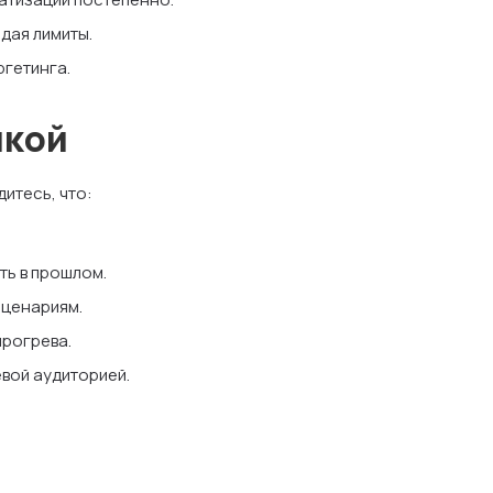
дая лимиты.
ргетинга.
пкой
итесь, что:
ть в прошлом.
сценариям.
рогрева.
вой аудиторией.