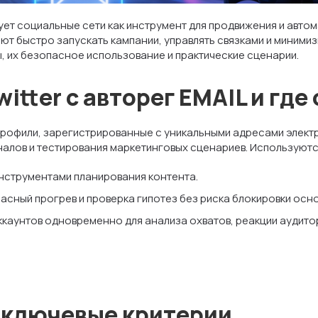
ует социальные сети как инструмент для продвижения и автом
ают быстро запускать кампании, управлять связками и минимиз
ы, их безопасное использование и практические сценарии.
witter с авторег EMAIL и гд
е профили, зарегистрированные с уникальными адресами элект
налов и тестирования маркетинговых сценариев. Используютс
инструментами планирования контента.
сный прогрев и проверка гипотез без риска блокировки осно
ккаунтов одновременно для анализа охватов, реакции аудитор
: ключевые критерии