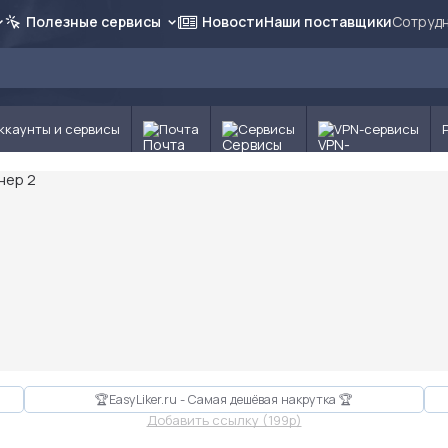
Полезные сервисы
Новости
Наши поставщики
Сотрудн
ккаунты и сервисы
Почта
Сервисы
VPN-сервисы
🏆EasyLiker.ru - Самая дешёвая накрутка 🏆
Добавить ссылку (199p)