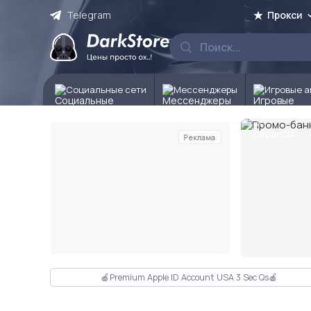
Telegram
Прокси
Социальные сети
Мессенджеры
Игровые а
Реклама
Слайд 2 из 10
🍎Premium Apple ID Account USA 3 Sec Qs🍎