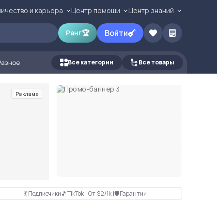
ичество и карьера
Центр помощи
Центр знаний
Войти
Ранг
🏆
Разное
Все категории
Все товары
Реклама
💃 Подписчики🎵TikTok | От $2/1k |🛡Гарантии