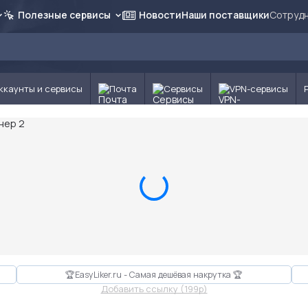
Полезные сервисы
Новости
Наши поставщики
Сотрудн
ккаунты и сервисы
Почта
Сервисы
VPN-сервисы
🏆EasyLiker.ru - Самая дешёвая накрутка 🏆
Добавить ссылку (199p)