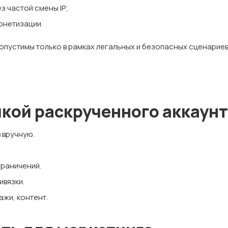
з частой смены IP;
онетизации.
опустимы только в рамках легальных и безопасных сценариев
пкой раскрученного аккаун
 вручную.
граничений.
ивязки.
ажи, контент.