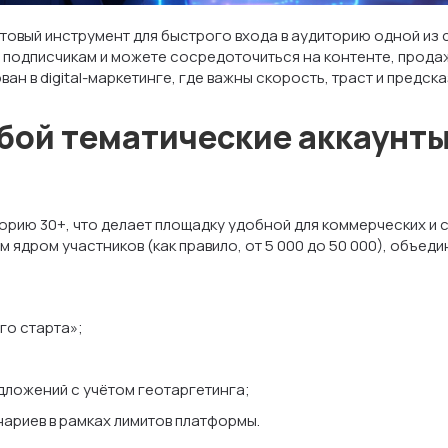
товый инструмент для быстрого входа в аудиторию одной из 
 подписчикам и можете сосредоточиться на контенте, продаж
н в digital-маркетинге, где важны скорость, траст и предска
бой тематические аккаунты 
ию 30+, что делает площадку удобной для коммерческих и с
ядром участников (как правило, от 5 000 до 50 000), объед
го старта»;
дложений с учётом геотаргетинга;
нариев в рамках лимитов платформы.