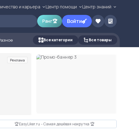
ичество и карьера
Центр помощи
Центр знаний
Войти
Ранг
🏆
Разное
Все категории
Все товары
Реклама
🏆EasyLiker.ru - Самая дешёвая накрутка 🏆