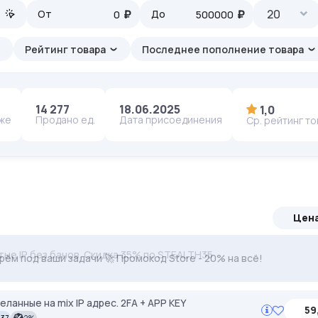
₽
₽
20
От
До
Рейтинг товара
Последнее пополнение товара
14 277
18.06.2025
1,0
аже
Продано ед.
Дата присоединения
Ср. рейтинг т
Цен
тые IP без банов. Скидка 35% по STEALTH35
ерём под ваши задачи 🚀 Промокод Store - 20% на всё!
ланные на mix IP адрес. 2FA + APP KEY
59
:37
2%