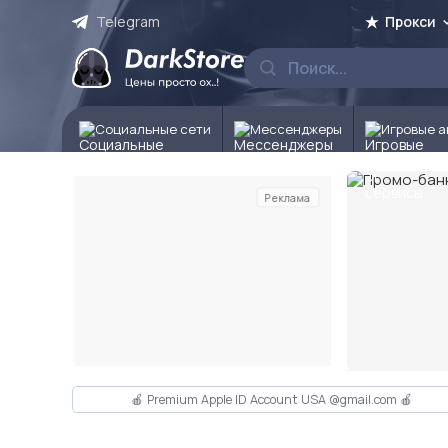
Telegram
Прокси
Социальные сети
Мессенджеры
Игровые а
Реклама
Слайд 2 из 10
🍎 Premium Apple ID Account USA @gmail.com 🍎