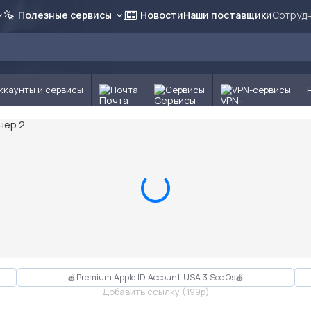
Полезные сервисы
Новости
Наши поставщики
Сотрудн
ккаунты и сервисы
Почта
Сервисы
VPN-сервисы
🍎Premium Apple ID Account USA 3 Sec Qs🍎
Добавить ссылку (199p)