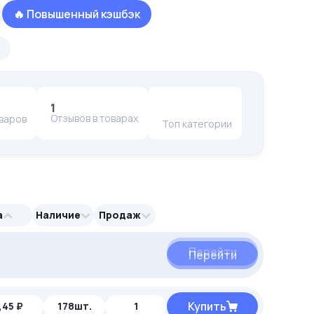
🔥 Повышенный кэшбэк
1
Отзывов в товарах
оваров
Топ категории
а
Наличие
Продаж
Перейти
Перейти
Перейти
Купить
,45 ₽
178шт.
1