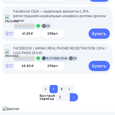
Facebook США — надёжные аккаунты с 2FA,
регистрацией на реальные номера и долгим сроком
жизни
2%
Купить
41,65 ₽
295шт.
FACEBOOK | JAPAN | REAL PHONE REGISTRATION | 2FA |
LOG:PASS:2FA:ID
16.07.2026 09:42
2%
Купить
45,90 ₽
235шт.
«
1
2
»
Быстрый
>
переход