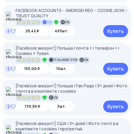
FACEBOOK ACCOUNTS -- ANDROID REG -- COOKIE JSON --
TRUST QUALITY
0%
2%
Купить
25,42 ₽
493шт.
[Facebook аккаунт] Польша | почта + | телефон + |
Cookies + Token
17.04.2026 17:09
2%
Купить
153,00 ₽
10шт.
[Facebook аккаунт] Польша | Fan Page | 3+ дней | Фото
| почта в комплекте | cookies
2%
Купить
739,50 ₽
3шт.
[Facebook аккаунт] США | 3+ дней | Фото | почта в
комплекте | cookies | прогретый