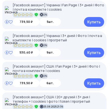
[Facebook аккаунт] Украина | Fan Page | 3+ дней | Фото
| почта в комплекте | cookies
2%
Купить
739,50 ₽
5шт.
[Facebook аккаунт] Украина | 3+ дней | Фото | почта в
комплекте | cookies | прогретый
2%
Купить
530,40 ₽
9шт.
[Facebook аккаунт] США | Fan Page | 3+ дней | Фото |
почта в комплекте | cookies
2%
Купить
739,50 ₽
6шт.
[Facebook аккаунт] США | 20+ друзей | 3+ дня |
телефон + | cookies | фото | token | прогретый
25.08.2025 21:36