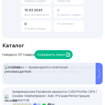
Товаров в продаже
Продано ед.
15.03.2023
—
Дата присоединения
Ср. рейтинг товаров
0
Топ категории
Отзывов в товарах
Каталог
Найдено 33 товара
Сохранить поиск
2328.io — прием крипто платежей
Кешбек до 10% на прокси с NodeMaven.
Proxys.io - лучшие прокси 💚 Подберём под ваши
Используй DRK35 для скидки 35%
задачи 🚀 Промокод Store - 20% на всё!
Американские Facebook аккаунты | USA Profile | 2FA |
Cookie | Marketplace / Ads | Ручная Регистрация
Аккаунтов