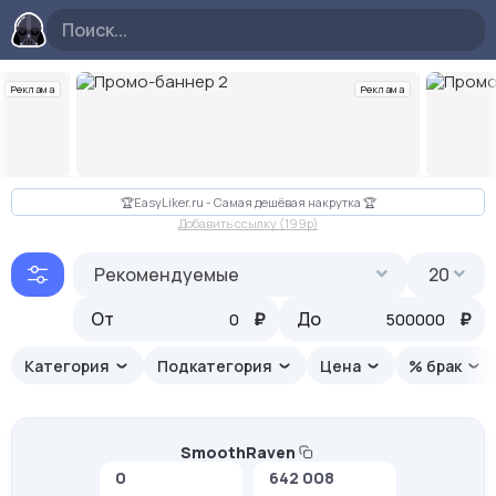
Реклама
Реклама
Слайд 2 из 10
🏆EasyLiker.ru - Самая дешёвая накрутка 🏆
Добавить ссылку (199p)
Рекомендуемые
20
От
₽
До
₽
Категория
Подкатегория
Цена
% брак
SmoothRaven
0
642 008