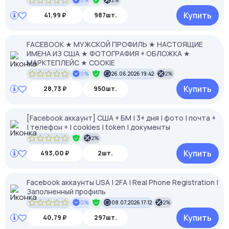
0%
2%
Купить
41,99 ₽
987шт.
FACEBOOK ★ МУЖСКОЙ ПРОФИЛЬ ★ НАСТОЯЩИЕ
ИМЕНА ИЗ США ★ ФОТОГРАФИЯ + ОБЛОЖКА ★
МАРКТЕПЛЕЙС ★ COOKIE
0%
26.06.2026 19:42
2%
Купить
28,73 ₽
950шт.
[Facebook аккаунт] США + БМ | 3+ дня | фото | почта +
| телефон + | cookies | token | документы
2%
Купить
493,00 ₽
2шт.
Facebook аккаунты USA | 2FA | Real Phone Registration |
Заполненный профиль
0%
08.07.2026 17:12
2%
Купить
40,79 ₽
297шт.