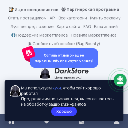
Партнерская программа
Ищем специалистов
Стать поставщиком
API
Все категории
Купить рекламу
Лучшее предложение
Карта сайта
FAQ
База знаний
Поддержка маркетплейса
Правила маркетплейса
🪲 Сообщить об ошибке (Bug Bounty)
Оставь отзыв о нашем
маркетплейсе и получи скидку!
dark.shopping - Маркетплейс аккаунтов
2015-2026 © dark.shopping
Мы используем
куки
, чтобы сайт хорошо
Актуальные адреса:
darkstore.contact
работал.
Политики конфиденциальности
Продолжая им пользоваться, вы соглашаетесь
на обработку ваших куки-файлов.
Хорошо