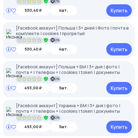
2%
Купить
530,40 ₽
4шт.
[Facebook аккаунт] Польша | 3+ дней | Фото | почта в
комплекте | cookies | прогретый
2%
Купить
530,40 ₽
4шт.
[Facebook аккаунт] Польша + БМ | 3+ дня | фото |
почта + | телефон + | cookies | token | документы
2%
Купить
493,00 ₽
5шт.
[Facebook аккаунт] Украина + БМ | 3+ дня | фото |
почта + | телефон + | cookies | token | документы
2%
Купить
493,00 ₽
5шт.