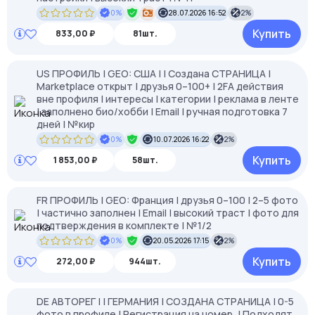
0%
28.07.2026 16:52
2%
Купить
833,00 ₽
81шт.
US ПРОФИЛЬ | GEO: США | | Создана СТРАНИЦА |
Marketplace открыт | друзья 0–100+ | 2FA действия
вне профиля | интересы | категории | реклама в ленте
| заполнено био/хобби | Email | ручная подготовка 7
дней | №кир
0%
10.07.2026 16:22
2%
Купить
1 853,00 ₽
58шт.
FR ПРОФИЛЬ | GEO: Франция | друзья 0–100 | 2–5 фото
| частично заполнен | Email | высокий траст | фото для
подтверждения в комплекте | №1/2
0%
20.05.2026 17:15
2%
Купить
272,00 ₽
944шт.
DE АВТОРЕГ | | ГЕРМАНИЯ | СОЗДАНА СТРАНИЦА | 0-5
фото в профиле | Регистрация на номер, | Подходят