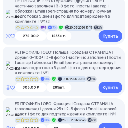
DE ПРОФИЛЬ | GEO: Германия | друзья 0–50+ |
частично заполнен | 3–8 фото | посты | аватар |
обложка | Email | регистрация по номеру | ручная
подготовка 5 дней | фото для подтверждения в
комплекте | №1/2
1
3%
20.05.2026 17:15
2%
Купить
272,00 ₽
1253шт.
PL ПРОФИЛЬ | GEO: Польша | Создана СТРАНИЦА |
друзья 0–100+ | 3–8 фото | частично заполнен | посты
| аватар | обложка | Email | регистрация по номеру |
ручная подготовка 5 дней | фото для подтверждения
в комплекте | №1
0%
15.07.2026 00:21
2%
Купить
306,00 ₽
285шт.
FR ПРОФИЛЬ | GEO: Франция | Создана СТРАНИЦА
(заполнена) | друзья 25+ | 2–5 фото | Email | высокий
траст | фото для подтверждения в комплекте | №1
0%
26.05.2026 22:43
2%