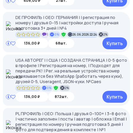
Купить
408,00 ₽
27шт.
DE ПРОФИЛЬ | GEO: ГЕРМАНИЯ | | регистрация по
номеру | друзья 0–15 | настройки доступа | ручная
подготовка 3+ дней | №4
1
0%
26.06.2026 22:24
2%
Купить
136,00 ₽
68шт.
USA АВТОРЕГ | | США | СОЗДАНА СТРАНИЦА | 0-5 фото
в профиле | Регистрация на номер, | Подходят для
передачи РК! | Рег. на реальные устройства номер
отвязывается без WhatsApp (работать через куки),
друзей 0-5, Useragent, JSON-куки. №Caes
0%
2%
Купить
136,00 ₽
872шт.
PL ПРОФИЛЬ | GEO: Польша | друзья 0–100+ | 3–8 фото
| частично заполнен | посты | аватар | обложка | Email |
регистрация по номеру | ручная подготовка 5 дней |
фото для подтверждения в комплекте | №1