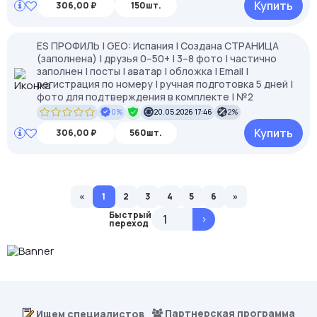
Купить
306,00 ₽
150шт.
ES ПРОФИЛЬ | GEO: Испания | Создана СТРАНИЦА
(заполнена) | друзья 0–50+ | 3–8 фото | частично
заполнен | посты | аватар | обложка | Email |
регистрация по номеру | ручная подготовка 5 дней |
фото для подтверждения в комплекте | №2
0%
20.05.2026 17:46
2%
Купить
306,00 ₽
560шт.
«
1
2
3
4
5
6
»
Быстрый
>
переход
Партнерская программа
Ищем специалистов