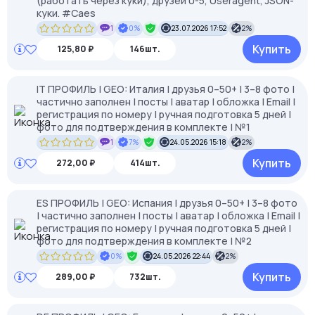
(работать через куки), друзей 0-5, Useragent, JSON-
куки. #Caes
1
0%
23.07.2026 17:52
2%
Купить
125,80 ₽
146шт.
IT ПРОФИЛЬ | GEO: Италия | друзья 0–50+ | 3–8 фото |
частично заполнен | посты | аватар | обложка | Email |
регистрация по номеру | ручная подготовка 5 дней |
фото для подтверждения в комплекте | №1
1
7%
24.05.2026 15:18
2%
Купить
272,00 ₽
414шт.
ES ПРОФИЛЬ | GEO: Испания | друзья 0–50+ | 3–8 фото
| частично заполнен | посты | аватар | обложка | Email |
регистрация по номеру | ручная подготовка 5 дней |
фото для подтверждения в комплекте | №2
0%
24.05.2026 22:44
2%
Купить
289,00 ₽
732шт.