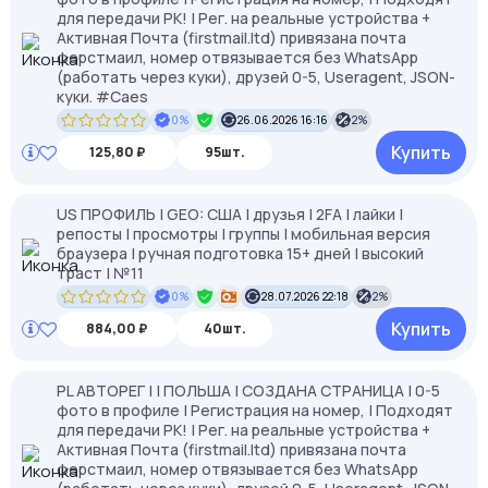
для передачи РК! | Рег. на реальные устройства +
Активная Почта (firstmail.ltd) привязана почта
ферстмаил, номер отвязывается без WhatsApp
(работать через куки), друзей 0-5, Useragent, JSON-
куки. #Caes
0%
26.06.2026 16:16
2%
Купить
125,80 ₽
95шт.
US ПРОФИЛЬ | GEO: США | друзья | 2FA | лайки |
репосты | просмотры | группы | мобильная версия
браузера | ручная подготовка 15+ дней | высокий
траст | №11
0%
28.07.2026 22:18
2%
Купить
884,00 ₽
40шт.
PL АВТОРЕГ | | ПОЛЬША | СОЗДАНА СТРАНИЦА | 0-5
фото в профиле | Регистрация на номер, | Подходят
для передачи РК! | Рег. на реальные устройства +
Активная Почта (firstmail.ltd) привязана почта
ферстмаил, номер отвязывается без WhatsApp