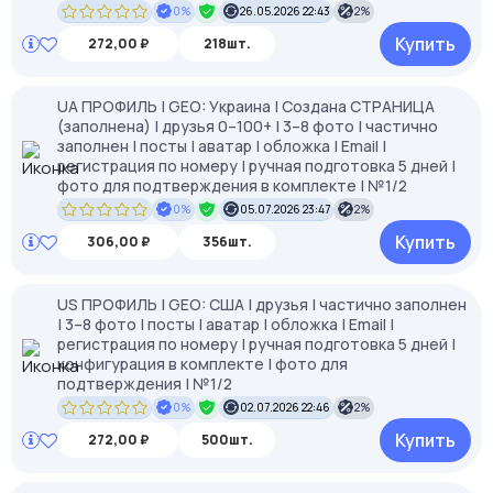
0%
26.05.2026 22:43
2%
Купить
272,00 ₽
218шт.
UA ПРОФИЛЬ | GEO: Украина | Создана СТРАНИЦА
(заполнена) | друзья 0–100+ | 3–8 фото | частично
заполнен | посты | аватар | обложка | Email |
регистрация по номеру | ручная подготовка 5 дней |
фото для подтверждения в комплекте | №1/2
0%
05.07.2026 23:47
2%
Купить
306,00 ₽
356шт.
US ПРОФИЛЬ | GEO: США | друзья | частично заполнен
| 3–8 фото | посты | аватар | обложка | Email |
регистрация по номеру | ручная подготовка 5 дней |
конфигурация в комплекте | фото для
подтверждения | №1/2
0%
02.07.2026 22:46
2%
Купить
272,00 ₽
500шт.