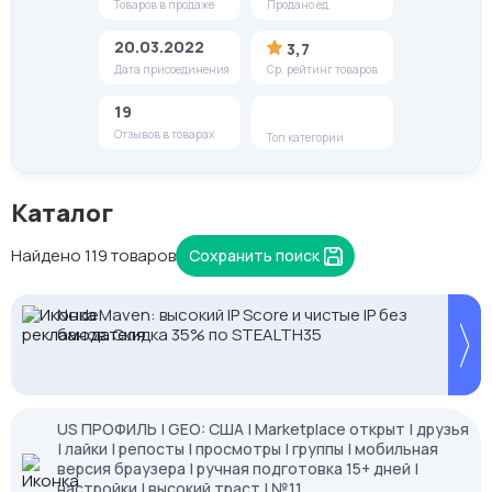
Товаров в продаже
Продано ед.
20.03.2022
3,7
Дата присоединения
Ср. рейтинг товаров
19
Отзывов в товарах
Топ категории
Каталог
Найдено 119 товаров
Сохранить поиск
NodeMaven: высокий IP Score и чистые IP без
Proxys.io - лучшие прокси 💚 Подберём под ваши
2328.io — прием крипто платежей
банов. Скидка 35% по STEALTH35
задачи 🚀 Промокод Store - 20% на всё!
US ПРОФИЛЬ | GEO: США | Marketplace открыт | друзья
| лайки | репосты | просмотры | группы | мобильная
версия браузера | ручная подготовка 15+ дней |
настройки | высокий траст | №11