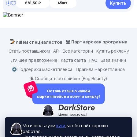
Купить
681,50 ₽
45шт.
Партнерская программа
Ищем специалистов
Стать поставщиком
API
Все категории
Купить рекламу
Лучшее предложение
Карта сайта
FAQ
База знаний
Поддержка маркетплейса
Правила маркетплейса
🪲 Сообщить об ошибке (Bug Bounty)
Оставь отзыв о нашем
маркетплейсе и получи скидку!
dark.shopping - Маркетплейс аккаунтов
2015-2026 © dark.shopping
Мы используем
куки
, чтобы сайт хорошо
Актуальные адреса:
darkstore.contact
работал.
Политики конфиденциальности