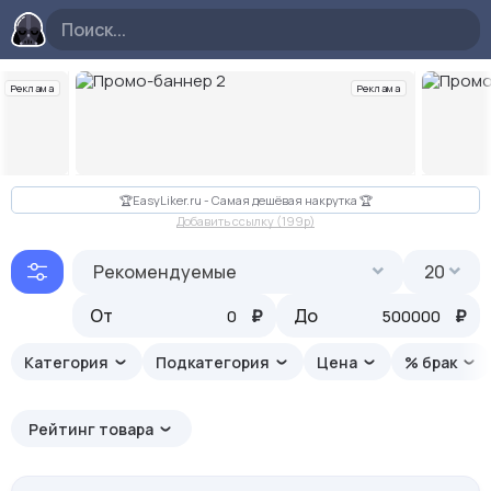
Реклама
Реклама
Слайд 2 из 10
🏆EasyLiker.ru - Самая дешёвая накрутка 🏆
Добавить ссылку (199p)
Рекомендуемые
20
От
₽
До
₽
Категория
Подкатегория
Цена
% брак
Рейтинг товара