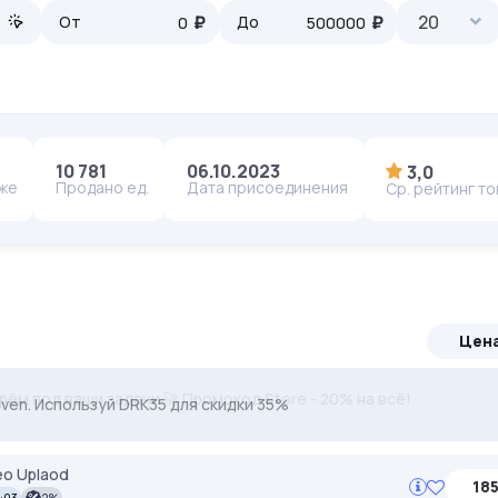
₽
₽
20
От
До
10 781
06.10.2023
3,0
аже
Продано ед.
Дата присоединения
Ср. рейтинг т
Цен
ерём под ваши задачи 🚀 Промокод Store - 20% на всё!
ven. Используй DRK35 для скидки 35%
eo Uplaod
185