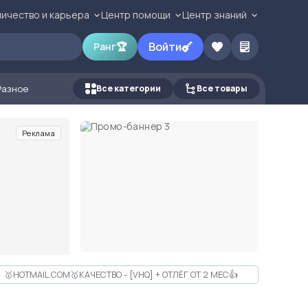
ичество и карьера
Центр помощи
Центр знаний
Войти
Ранг
🏆
Разное
Все категории
Все товары
Реклама
🥇HOTMAIL.COM🥇КАЧЕСТВО - [VHQ] + ОТЛЁГ ОТ 2 МЕС👍