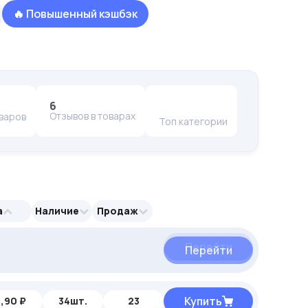
🔥 Повышенный кэшбэк
6
Отзывов в товарах
оваров
Топ категории
а
Наличие
Продаж
Перейти
Перейти
Купить
,90 ₽
34шт.
23