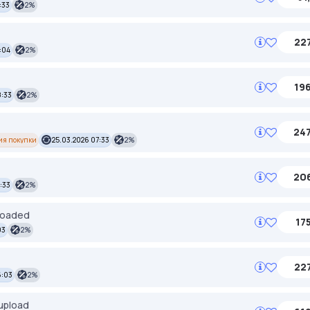
:33
2%
227
:04
2%
196
8:33
2%
247
ия покупки
25.03.2026 07:33
2%
206
:33
2%
ploaded
175
03
2%
227
6:03
2%
upload