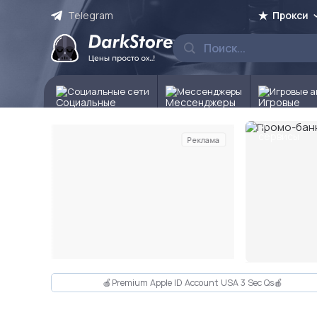
Telegram
Прокси
Социальные сети
Мессенджеры
Игровые а
Реклама
Слайд 2 из 10
🍎Premium Apple ID Account USA 3 Sec Qs🍎