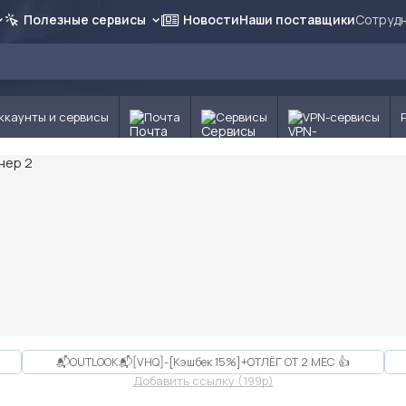
Полезные сервисы
Новости
Наши поставщики
Сотрудн
ккаунты и сервисы
Почта
Сервисы
VPN-сервисы
📬OUTLOOK📬[VHQ]-[Кэшбек 15%]+ОТЛЁГ ОТ 2 МЕС 👍
Добавить ссылку (199p)