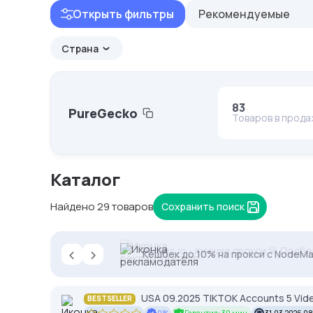
Открыть фильтры
Рекомендуемые
Страна
83
PureGecko
Товаров в прод
Каталог
Найдено 29 товаров
Сохранить поиск
‹
›
Proxys.io - лучшие прокси 💚 Подб
Кешбек до 10% на прокси с NodeMa
USA 09.2025 TIKTOK Accounts 5 Vid
BESTSELLER