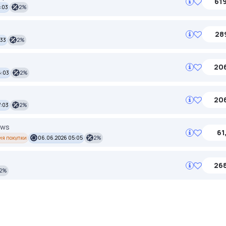
619
9:03
2%
289
:33
2%
206
6:03
2%
206
7:03
2%
ews
61
ия покупки
06.06.2026 05:05
2%
268
2%