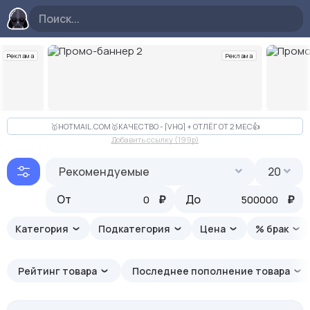
Реклама
Реклама
Слайд 2 из 10
🥇HOTMAIL.COM🥇КАЧЕСТВО - [VHQ] + ОТЛЁГ ОТ 2 МЕС👍
Добавить ссылку (199p)
Рекомендуемые
20
От
₽
До
₽
Категория
Подкатегория
Цена
% брак
Рейтинг товара
Последнее пополнение товара