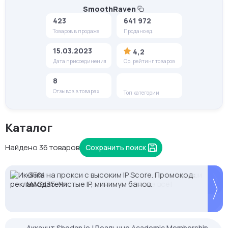
SmoothRaven
423
641 972
Товаров в продаже
Продано ед.
15.03.2023
4,2
Дата присоединения
Ср. рейтинг товаров
8
Отзывов в товарах
Топ категории
Каталог
Найдено 36 товаров
Сохранить поиск
Proxys.io - лучшие прокси 💚 Подберём под ваши
-35% на прокси с высоким IP Score. Промокод:
задачи 🚀 Промокод Store - 20% на всё!
MASK35. Чистые IP, минимум банов.
Аккаунт Shodan.io | Реальные Academic Membership