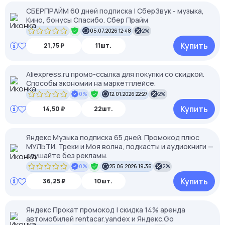
СБЕРПРАЙМ 60 дней подписка | СберЗвук - музыка,
Кино, бонусы Спасибо. Сбер Прайм
05.07.2026 12:48
2%
Купить
21,75 ₽
11шт.
Aliexpress.ru промо-ссылка для покупки со скидкой.
Способы экономии на маркетплейсе.
0%
12.01.2026 22:27
2%
Купить
14,50 ₽
22шт.
Яндекс Музыка подписка 65 дней. Промокод плюс
МУЛЬТИ. Треки и Моя волна, подкасты и аудиокниги —
слушайте без рекламы.
0%
25.06.2026 19:36
2%
Купить
36,25 ₽
10шт.
Яндекс Прокат промокод | скидка 14% аренда
автомобилей rentacar.yandex и Яндекс.Go