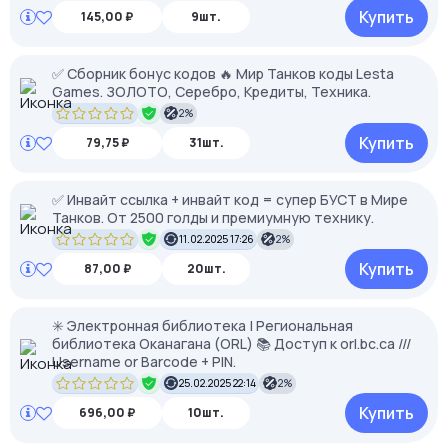
Купить
145,00 ₽
9шт.
✅ Сборник бонус кодов 🔥 Мир Танков коды Lesta
Games. ЗОЛОТО, Серебро, Кредиты, Техника.
2%
Купить
79,75 ₽
31шт.
✅ Инвайт ссылка + инвайт код = супер БУСТ в Мире
Танков. От 2500 голды и премиумную технику.
11.02.2025 17:26
2%
Купить
87,00 ₽
20шт.
✳️ Электронная библиотека | Региональная
библиотека Оканагана (ORL) 📚 Доступ к orl.bc.ca ///
Username or Barcode + PIN.
25.02.2025 22:14
2%
Купить
696,00 ₽
10шт.