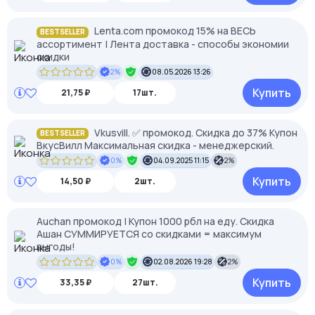
Lenta.com промокод 15% на ВЕСЬ
BESTSELLER
ассортимент | Лента доставка - способы экономии
скидки
2%
08.05.2026 13:26
Купить
21,75 ₽
17шт.
Vkusvill. ✅ промокод. Скидка до 37% Купон
BESTSELLER
ВкусВилл Максимальная скидка - менеджерский.
0%
04.09.2025 11:15
2%
Купить
14,50 ₽
2шт.
Auchan промокод | Купон 1000 рбл на еду. Скидка
Ашан СУММИРУЕТСЯ со скидками = максимум
выгоды!
0%
02.08.2026 19:28
2%
Купить
33,35 ₽
27шт.