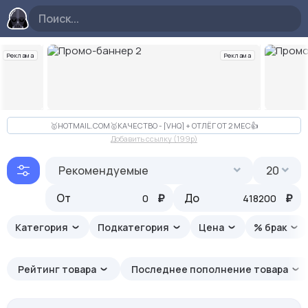
Реклама
Реклама
Слайд 2 из 10
🥇HOTMAIL.COM🥇КАЧЕСТВО - [VHQ] + ОТЛЁГ ОТ 2 МЕС👍
Добавить ссылку (199p)
Рекомендуемые
20
От
₽
До
₽
Категория
Подкатегория
Цена
% брак
Рейтинг товара
Последнее пополнение товара