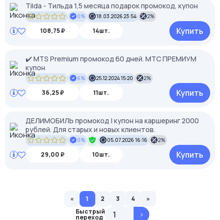
Tilda - Тильда 1,5 месяца подарок промокод, купон
0%
18.03.2026 23:54
2%
Купить
108,75 ₽
14шт.
✔️ MTS Premium промокод 60 дней. МТС ПРЕМИУМ
купон
6%
25.12.2024 15:20
2%
Купить
36,25 ₽
11шт.
ДЕЛИМОБИЛЬ промокод | купон на каршеринг 2000
рублей. Для старых и новых клиентов.
0%
05.07.2026 16:16
2%
Купить
29,00 ₽
10шт.
«
1
2
3
4
»
Быстрый
>
переход