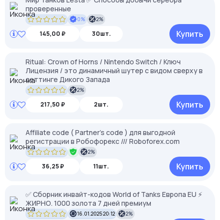
проверенные
0%
2%
Купить
145,00 ₽
30шт.
Ritual: Crown of Horns / Nintendo Switch / Ключ
Лицензия / это динамичный шутер с видом сверху в
сеттинге Дикого Запада
2%
Купить
217,50 ₽
2шт.
Affiliate code ( Partner’s code ) для выгодной
регистрации в Робофорекс /// Roboforex.com
2%
Купить
36,25 ₽
11шт.
✅ Сборник инвайт-кодов World of Tanks Европа EU ⚡
ЖИРНО. 1000 золота 7 дней премиум
16.01.2025 20:12
2%