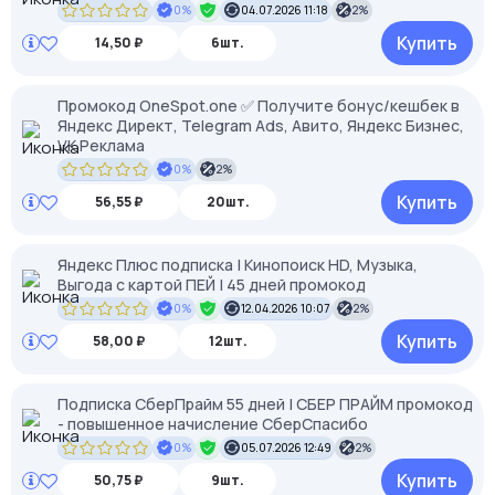
0%
04.07.2026 11:18
2%
Купить
14,50 ₽
6шт.
Промокод OneSpot.one ✅ Получите бонус/кешбек в
Яндекс Директ, Telegram Ads, Авито, Яндекс Бизнес,
VK Реклама
0%
2%
Купить
56,55 ₽
20шт.
Яндекс Плюс подписка | Кинопоиск HD, Музыка,
Выгода с картой ПЕЙ | 45 дней промокод
0%
12.04.2026 10:07
2%
Купить
58,00 ₽
12шт.
Подписка СберПрайм 55 дней | СБЕР ПРАЙМ промокод
- повышенное начисление СберСпасибо
0%
05.07.2026 12:49
2%
Купить
50,75 ₽
9шт.