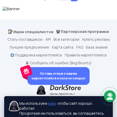
Партнерская программа
Ищем специалистов
Стать поставщиком
API
Все категории
Купить рекламу
Лучшее предложение
Карта сайта
FAQ
База знаний
Поддержка маркетплейса
Правила маркетплейса
🪲 Сообщить об ошибке (Bug Bounty)
Оставь отзыв о нашем
маркетплейсе и получи скидку!
dark.shopping - Маркетплейс аккаунтов
2015-2026 © dark.shopping
Мы используем
куки
, чтобы сайт хорошо
Актуальные адреса:
darkstore.contact
работал.
Политики конфиденциальности
Продолжая им пользоваться, вы соглашаетесь