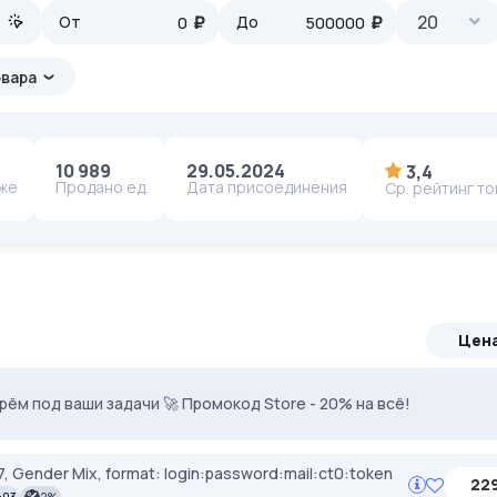
₽
₽
20
От
До
овара
10 989
29.05.2024
3,4
аже
Продано ед.
Дата присоединения
Ср. рейтинг т
Цен
. Промокод: MASK35. Чистые IP, минимум банов.
ерём под ваши задачи 🚀 Промокод Store - 20% на всё!
, Gender Mix, format: login:password:mail:ct0:token
229
:03
2%