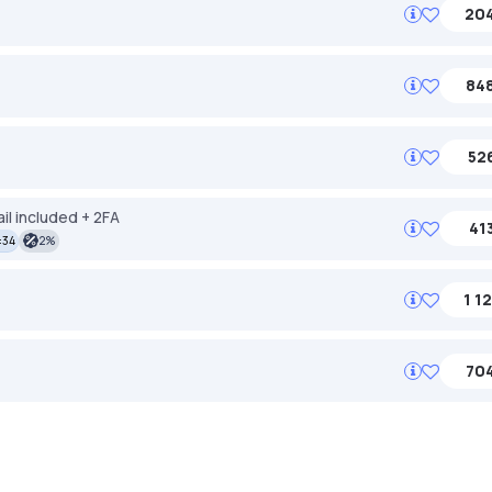
204
848
526
l included + 2FA
413
:34
2%
1 1
704