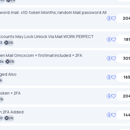
ssword:mail: ct0:token Months;random Mail;password All
204
counts May Lock Unlock Via Mail WORK PERFECT
181
33
2%
en Mail Gmcxcom + firstmail included + 2FA
309
:04
2%
nged Also
165
%
token + 2FA
204
2%
en 2FA Added
144
33
2%