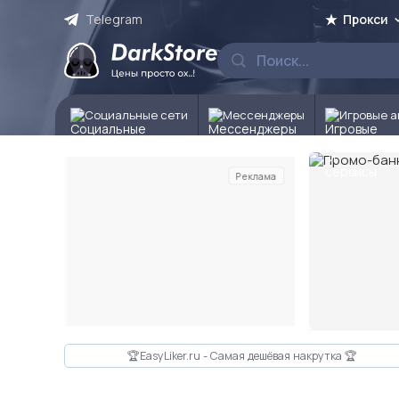
Telegram
Прокси
Социальные сети
Мессенджеры
Игровые а
Реклама
Слайд 2 из 10
🏆EasyLiker.ru - Самая дешёвая накрутка 🏆