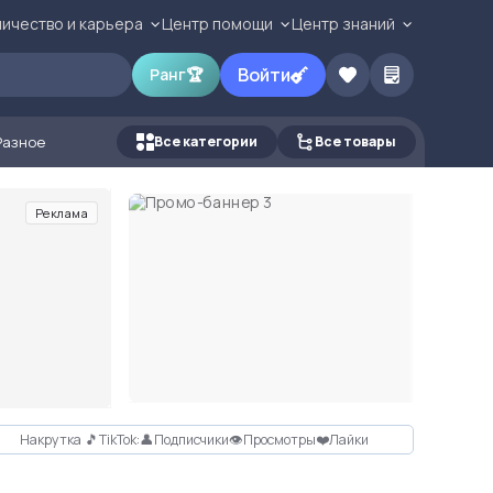
ичество и карьера
Центр помощи
Центр знаний
Войти
Ранг
🏆
Разное
Все категории
Все товары
Реклама
Накрутка 🎵TikTok:👤Подписчики👁Просмотры❤️Лайки