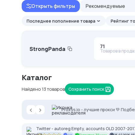
Открыть фильтры
Рекомендуемые
Последнее пополнение товара
Рейтинг т
71
StrongPanda
Товаров в прод
Каталог
Найдено 13 товаров
Сохранить поиск
‹
›
-35% на прокси с высоким IP Score
Proxys.io - лучшие прокси 💚 Подб
Twitter - autoreg Empty, accounts OLD 2007-2017
0%
Гарантия: 30 мин.
25.07.2026 03