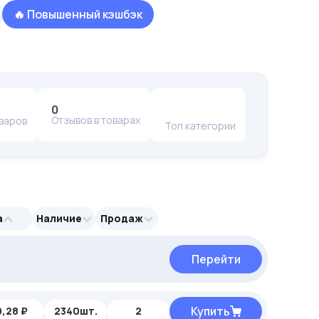
🔥 Повышенный кэшбэк
0
Отзывов в товарах
оваров
Топ категории
а
Наличие
Продаж
Перейти
Перейти
Купить
,28 ₽
2340шт.
2