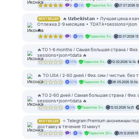
5
0%
Гарантия: 5 ч.
27.07.2026 1
🔥 𝗨𝘇𝗯𝗲𝗸𝗶𝘀𝘁𝗮𝗻 • Лучшая цена
BESTSELLER
Отлежка 2-9 месяцев • TDATA+sessions+json •
🔥
1
0%
Гарантия: 3 ч.
22.07.2026 13
🔥TG 1-6 months / Самая большая страна / Физ.
sessions+json+tdata 🔥
33%
Гарантия: 3 ч.
12.02.2026 14:14
🔥 TG USA / 2-60 дней / Физ. сим / чистые, без
83%
Гарантия: 3 ч.
28.05.2026 12:04
🔥TG 2-60 дней / Самая большая страна / Физ. 
sessions+json+tdata 🔥
0%
Гарантия: 3 ч.
12.02.2026 14:21
⭐️ Telegram Premium анонимным под
BESTSELLER
доставку в течение 10 минут
1
1%
Гарантия: 23 ч.
29.12.2025 13