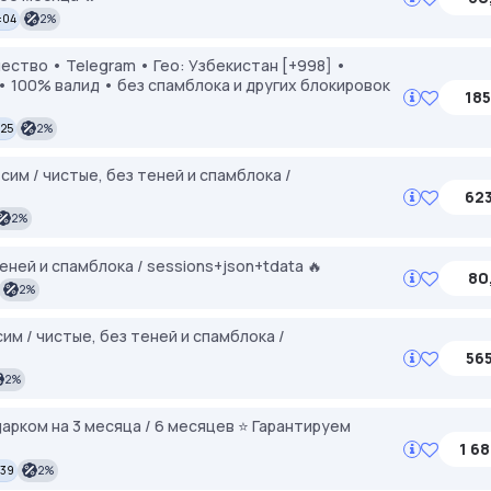
2:04
2%
 и качество • Telegram • Гео: Узбекистан [+998] •
 100% валид • без спамблока и других блокировок
185
:25
2%
 сим / чистые, без теней и спамблока /
623
2%
 теней и спамблока / sessions+json+tdata 🔥
80
2%
сим / чистые, без теней и спамблока /
565
2%
арком на 3 месяца / 6 месяцев ⭐️ Гарантируем
1 68
:39
2%