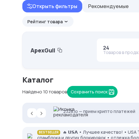
Открыть фильтры
Рекомендуемые
Рейтинг товара
24
ApexGull
Товаров в прод
Каталог
Найдено 10 товаров
Сохранить поиск
‹
›
NodeMaven: высокий IP Score и чис
2328.io — прием крипто платежей
Proxys.io - лучшие прокси 💚 Подб
🔥 𝗨𝗦𝗔 • Лучшее качество! • USA Telegr
BESTSELLER
спамблока и других блокировок • отлежка бол