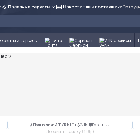
Полезные сервисы
Новости
Наши поставщики
Сотрудн
ккаунты и сервисы
Почта
Сервисы
VPN-сервисы
💃 Подписчики🎵TikTok | От $2/1k |🛡Гарантии
Добавить ссылку (199p)