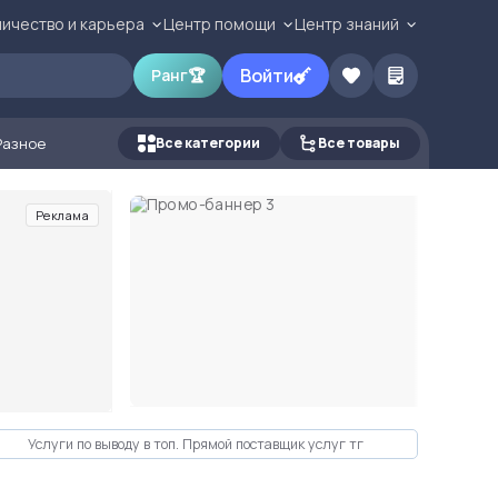
ичество и карьера
Центр помощи
Центр знаний
Войти
Ранг
🏆
Разное
Все категории
Все товары
Реклама
Услуги по выводу в топ. Прямой поставщик услуг тг