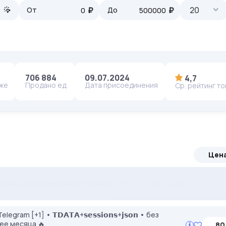
₽
₽
20
От
До
706 884
09.07.2024
4,7
аже
Продано ед.
Дата присоединения
Ср. рейтинг т
Цен
тые IP без банов. Скидка 35% по STEALTH35
ерём под ваши задачи 🚀 Промокод Store - 20% на всё!
am [+1] • 𝗧𝗗𝗔𝗧𝗔+𝘀𝗲𝘀𝘀𝗶𝗼𝗻𝘀+𝗷𝘀𝗼𝗻 • без
ее месяца 🔥
80