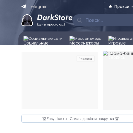
Telegram
Прокси
Социальные сети
Мессенджеры
Игровые а
Реклама
Слайд 2 из 10
🏆EasyLiker.ru - Самая дешёвая накрутка 🏆