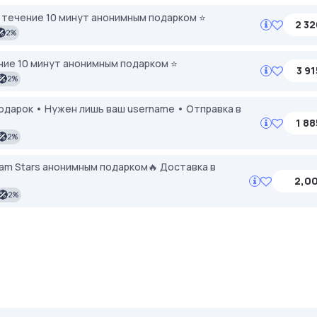
в течение 10 минут анонимным подарком ⭐️
2 32
2%
ение 10 минут анонимным подарком ⭐️
3 91
2%
 подарок • Нужен лишь ваш username • Отправка в
1 88
2%
ram Stars анонимным подарком🔥 Доставка в
2,00
2%