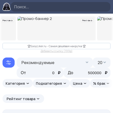
Реклама
Реклама
Слайд 2 из 10
🏆EasyLiker.ru - Самая дешёвая накрутка 🏆
Добавить ссылку (199p)
Рекомендуемые
20
От
₽
До
₽
Категория
Подкатегория
Цена
% брак
Рейтинг товара