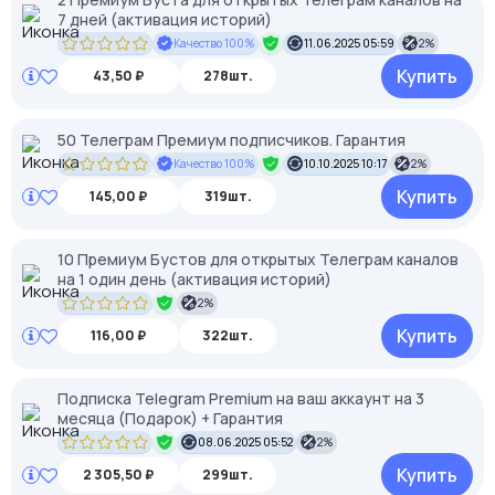
7 дней (активация историй)
Качество 100%
11.06.2025 05:59
2%
Купить
43,50 ₽
278шт.
50 Телеграм Премиум подписчиков. Гарантия
Качество 100%
10.10.2025 10:17
2%
Купить
145,00 ₽
319шт.
10 Премиум Бустов для открытых Телеграм каналов
на 1 один день (активация историй)
2%
Купить
116,00 ₽
322шт.
Подписка Telegram Premium на ваш аккаунт на 3
месяца (Подарок) + Гарантия
08.06.2025 05:52
2%
Купить
2 305,50 ₽
299шт.