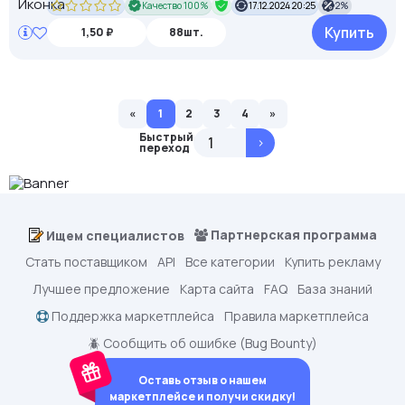
Качество 100%
17.12.2024 20:25
2%
Купить
1,50 ₽
88шт.
«
1
2
3
4
»
Быстрый
>
переход
Партнерская программа
Ищем специалистов
Стать поставщиком
API
Все категории
Купить рекламу
Лучшее предложение
Карта сайта
FAQ
База знаний
Поддержка маркетплейса
Правила маркетплейса
🪲 Сообщить об ошибке (Bug Bounty)
Оставь отзыв о нашем
маркетплейсе и получи скидку!