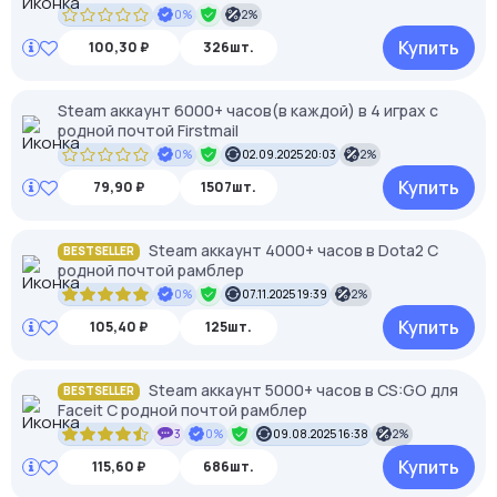
0%
2%
Купить
100,30 ₽
326шт.
Steam аккаунт 6000+ часов(в каждой) в 4 играх с
родной почтой Firstmail
0%
02.09.2025 20:03
2%
Купить
79,90 ₽
1507шт.
Steam аккаунт 4000+ часов в Dota2 С
BESTSELLER
родной почтой рамблер
0%
07.11.2025 19:39
2%
Купить
105,40 ₽
125шт.
Steam аккаунт 5000+ часов в CS:GO для
BESTSELLER
Faceit С родной почтой рамблер
3
0%
09.08.2025 16:38
2%
Купить
115,60 ₽
686шт.