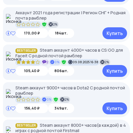
Аккаунт 2021 года регистрации | Регион СНГ + Родная
почта рамблер
2%
Купить
170,00 ₽
184шт.
Steam аккаунт 4000+ часов в CS:GO для
BESTSELLER
Faceit С родной почтой рамблер
2
0%
09.08.2025 16:38
2%
Купить
105,40 ₽
806шт.
Steam аккаунт 9000+ часов в Dota2 С родной почтой
рамблер
0%
2%
Купить
156,40 ₽
349шт.
Steam аккаунт 8000+ часов(в каждой) в 4
BESTSELLER
играх с родной почтой Firstmail