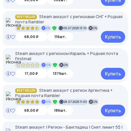
Купить
Steam аккаунт с регионами СНГ + Родная
BESTSELLER
почта Rambler
2%
05.07.2025 13:10
2%
Купить
68,00 ₽
116шт.
Steam аккаунт с регионом Израиль + Родная почта
Firstmail
0%
2%
Купить
17,00 ₽
1379шт.
Steam аккаунт с регион Аргентина +
BESTSELLER
Родная почта Rambler
0%
28.07.2025 11:03
2%
Купить
68,00 ₽
186шт.
Steam аккаунт | Регион - Бангладеш | Снят лимит 5$ |