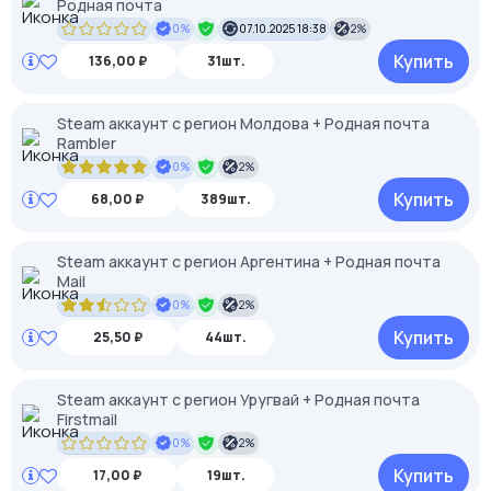
Родная почта
0%
07.10.2025 18:38
2%
Купить
136,00 ₽
31шт.
Steam аккаунт с регион Молдова + Родная почта
Rambler
0%
2%
Купить
68,00 ₽
389шт.
Steam аккаунт с регион Аргентина + Родная почта
Mail
0%
2%
Купить
25,50 ₽
44шт.
Steam аккаунт с регион Уругвай + Родная почта
Firstmail
0%
2%
Купить
17,00 ₽
19шт.