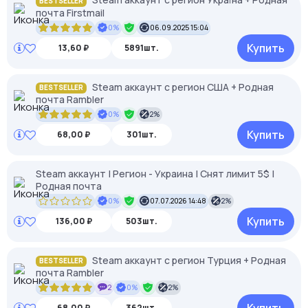
BESTSELLER
почта Firstmail
0%
06.09.2025 15:04
Купить
13,60 ₽
5891шт.
Steam аккаунт с регион США + Родная
BESTSELLER
почта Rambler
0%
2%
Купить
68,00 ₽
301шт.
Steam аккаунт | Регион - Украина | Снят лимит 5$ |
Родная почта
0%
07.07.2026 14:48
2%
Купить
136,00 ₽
503шт.
Steam аккаунт с регион Турция + Родная
BESTSELLER
почта Rambler
2
0%
2%
68,00 ₽
362шт.