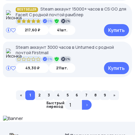
Steam аккаунт 15000+ часов в CS:GO для
BESTSELLER
Faceit С родной почтой рамблер
0%
2%
Купить
217,60 ₽
41шт.
Steam аккаунт 3000 часов в Unturned с родной
почтой Firstmail
0%
2%
Купить
49,30 ₽
211шт.
«
1
2
3
4
5
6
7
8
9
»
Быстрый
>
переход