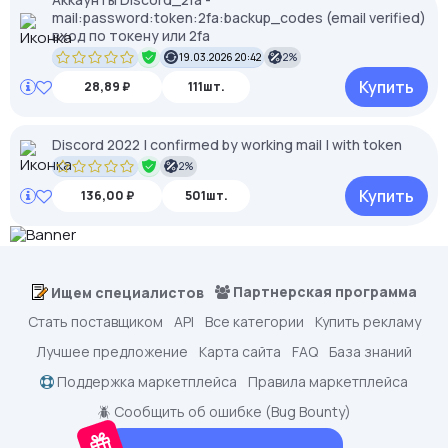
mail:password:token:2fa:backup_codes (email verified)
вход по токену или 2fa
19.03.2026 20:42
2%
Купить
28,89 ₽
111шт.
Discord 2022 | confirmed by working mail | with token
2%
Купить
136,00 ₽
501шт.
Партнерская программа
Ищем специалистов
Стать поставщиком
API
Все категории
Купить рекламу
Лучшее предложение
Карта сайта
FAQ
База знаний
Поддержка маркетплейса
Правила маркетплейса
🪲 Сообщить об ошибке (Bug Bounty)