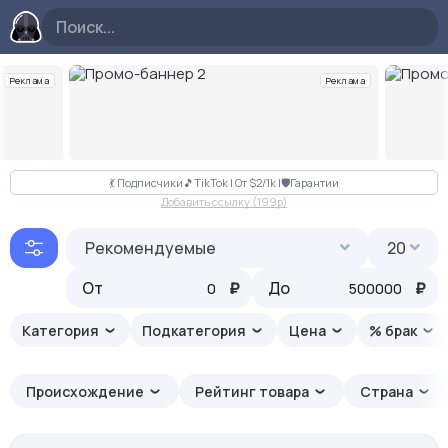
Реклама
Реклама
Слайд 2 из 10
💃 Подписчики🎵TikTok | От $2/1k |🛡Гарантии
Добавить ссылку (199p)
Рекомендуемые
20
От
₽
До
₽
Категория
Подкатегория
Цена
% брак
Происхождение
Рейтинг товара
Страна