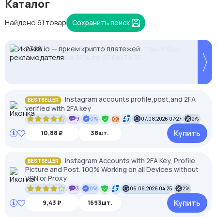
Каталог
Найдено 61 товар
Сохранить поиск
2328.io — прием крипто платежей
Proxys.io - лучшие прокси 💚 Подберём под ваши
NodeMaven: высокий IP Score и чистые IP без
задачи 🚀 Промокод Store - 20% на всё!
банов. Скидка 35% по STEALTH35
Instagram accounts profile,post,and 2FA
BESTSELLER
verified with 2FA key
9
0%
07.08.2026 07:27
2%
Купить
10,88 ₽
38шт.
Instagram Accounts with 2FA Key, Profile
BESTSELLER
Picture and Post. 100% Working on all Devices without
VPN or Proxy
3
0%
06.08.2026 04:25
2%
Купить
9,43 ₽
1693шт.