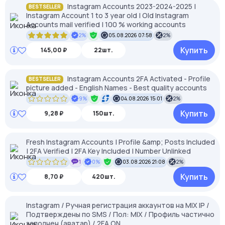
Instagram Accounts 2023-2024-2025 |
BESTSELLER
Instagram Account 1 to 3 year old | Old Instagram
Accounts mail verified | 100 % working accounts
2%
05.08.2026 07:58
2%
Купить
145,00 ₽
22шт.
Instagram Accounts 2FA Activated - Profile
BESTSELLER
picture added - English Names - Best quality accounts
9%
04.08.2026 15:01
2%
Купить
9,28 ₽
150шт.
Fresh Instagram Accounts | Profile &amp; Posts Included
| 2FA Verified | 2FA Key Included | Number Unlinked
1
0%
03.08.2026 21:08
2%
Купить
8,70 ₽
420шт.
Instagram / Ручная регистрация аккаунтов на MIX IP /
Подтверждены по SMS / Пол: MIX / Профиль частично
заполнен (аватар) / 2FA ON