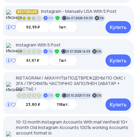
Instagram - Manually USA With 5 Post
BESTSELLER
8%
24.07.2026 09:03
2%
Купить
92,95 ₽
1шт.
Instagram With 5 Post
7%
21.07.2026 14:03
2%
Купить
61,97 ₽
7шт.
INSTAGRAM / АККАУНТЫ ПОДТВРЕЖДЕНЫ ПО СМС /
2FA / ПРОФИЛЬ ЧАСТИЧНО ЗАПОЛНЕН (АВАТАР +
ПОСТЫ) /
0%
23.10.2025 17:39
2%
Купить
23,80 ₽
118шт.
10-12 month Instagram Accounts With mail Verified| 10+
month Old Instagram Accounts 100% working Accounts
account format is