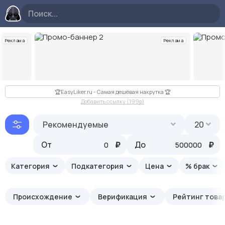
Реклама
Реклама
Слайд 2 из 10
🏆EasyLiker.ru - Самая дешёвая накрутка 🏆
Добавить ссылку (199p)
Рекомендуемые
20
От
₽
До
₽
Категория
Подкатегория
Цена
% брак
Происхождение
Верификация
Рейтинг това