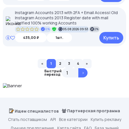
Instagram Accounts 2013 with 2FA + Email Access| Old
Instagram Accounts 2013 Register date with mail
Verified 100% working Accounts
0%
05.08.2026 09:53
2%
Купить
435,00 ₽
1шт.
«
1
2
3
4
»
Быстрый
>
переход
Партнерская программа
Ищем специалистов
Стать поставщиком
API
Все категории
Купить рекламу
Лучшее предложение
Карта сайта
FAQ
База знаний