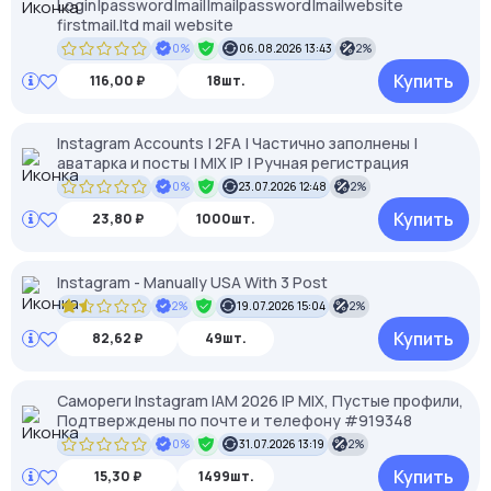
Login|password|mail|mailpassword|mailwebsite
firstmail.ltd mail website
0%
06.08.2026 13:43
2%
Купить
116,00 ₽
18шт.
Instagram Accounts | 2FA | Частично заполнены |
аватарка и посты | MIX IP | Ручная регистрация
0%
23.07.2026 12:48
2%
Купить
23,80 ₽
1000шт.
Instagram - Manually USA With 3 Post
2%
19.07.2026 15:04
2%
Купить
82,62 ₽
49шт.
Самореги Instagram IAM 2026 IP MIX, Пустые профили,
Подтверждены по почте и телефону #919348
0%
31.07.2026 13:19
2%
Купить
15,30 ₽
1499шт.