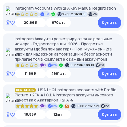
Instagram Accounts With 2FA Key Manual Registration
0%
05.08.2026 20:38
2%
Купить
20,66 ₽
670шт.
Instagram Аккаунты регистрируются на реальные
номера - Год регистрации: 2026 - Прогретые
аккаунты (добавлен аватар) - Пол: муж/жен - 2fa
ключ для надёжной авторизации и безопасности
прилагается в комплекте с каждый аккаунтом!
2
0%
06.07.2026 09:18
2%
Купить
11,89 ₽
4981шт.
USA | HQ| Instagram accounts with Profile
BESTSELLER
Picture + 2FA 🔥| США Instagram аккаунты высокого
качества с Аватаркой + 2FA 🔥
2
0%
05.08.2026 13:27
2%
Купить
18,85 ₽
12шт.