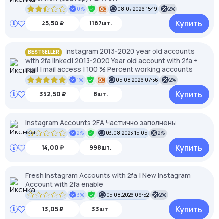
0%
08.07.2026 15:19
2%
Купить
25,50 ₽
1187шт.
Instagram 2013-2020 year old accounts
BESTSELLER
with 2fa linked| 2013-2020 Year old account with 2fa +
mail | mail access | 100 % Percent working accounts
1%
05.08.2026 07:56
2%
Купить
362,50 ₽
8шт.
Instagram Accounts 2FA Частично заполнены
2%
03.08.2026 15:05
2%
Купить
14,00 ₽
998шт.
Fresh Instagram Accounts with 2fa | New Instagram
Account with 2fa enable
3%
05.08.2026 09:52
2%
Купить
13,05 ₽
33шт.