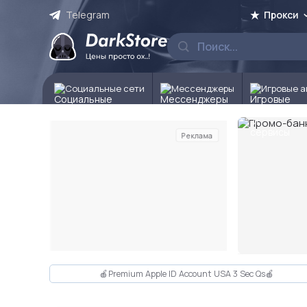
Telegram
Прокси
Социальные сети
Мессенджеры
Игровые а
Реклама
Слайд 2 из 10
🍎Premium Apple ID Account USA 3 Sec Qs🍎