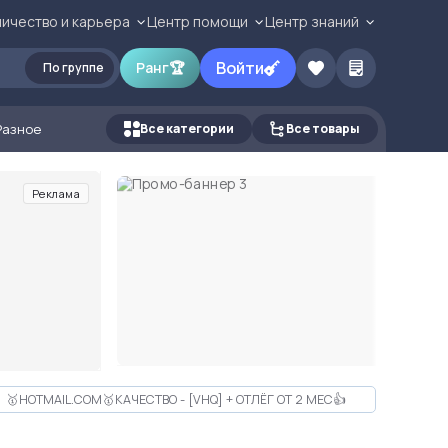
ичество и карьера
Центр помощи
Центр знаний
Войти
Ранг
🏆
По группе
Разное
Все категории
Все товары
Реклама
🥇HOTMAIL.COM🥇КАЧЕСТВО - [VHQ] + ОТЛЁГ ОТ 2 МЕС👍