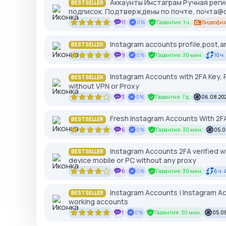
Аккаунты Инстаграм Ручная регис
BESTSELLER
подписок. Подтверждены по почте, почта@o
11
0%
Гарантия: 1 ч.
Видеофик
Instagram accounts profile,post,an
BESTSELLER
9
0%
Гарантия: 30 мин.
10 ч.
Instagram Accounts with 2FA Key, P
BESTSELLER
without VPN or Proxy
3
0%
Гарантия: 7 д.
06.08.202
Fresh Instagram Accounts With 
BESTSELLER
6
0%
Гарантия: 30 мин.
05.0
Instagram Accounts 2FA verified w
BESTSELLER
device mobile or PC without any proxy
6
0%
Гарантия: 30 мин.
6 ч. 
Instagram Accounts | Instagram Ac
BESTSELLER
working accounts
1
0%
Гарантия: 30 мин.
05.08