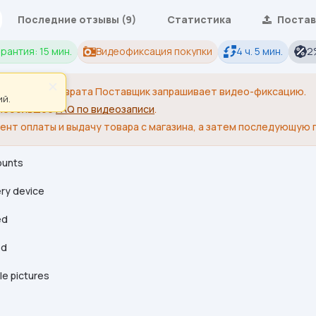
Последние отзывы (9)
Статистика
Постав
арантия: 15 мин.
Видеофиксация покупки
4 ч. 5 мин.
2
×
я замены/возврата Поставщик запрашивает видео-фиксацию.
ий.
 небольшое
FAQ по видеозаписи
.
ент оплаты и выдачу товара с магазина, а затем последующую 
unts
ry device
ed
ed
ile pictures