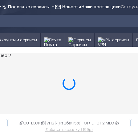
Полезные сервисы
Новости
Наши поставщики
Сотрудн
ккаунты и сервисы
Почта
Сервисы
VPN-сервисы
📬OUTLOOK📬[VHQ]-[Кэшбек 15%]+ОТЛЁГ ОТ 2 МЕС 👍
Добавить ссылку (199p)