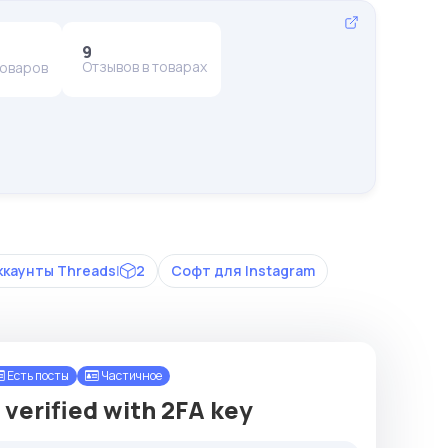
9
Отзывов в товарах
товаров
ккаунты Threads
|
2
Софт для Instagram
Есть посты
Частичное
 verified with 2FA key