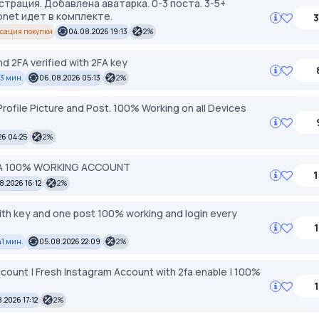
трация. Добавлена аватарка. 0-3 поста. 3-5+
net идет в комплекте.
3
сация покупки
04.08.2026 19:13
2%
d 2FA verified with 2FA key
 3 мин.
06.08.2026 05:13
2%
rofile Picture and Post. 100% Working on all Devices
6 04:25
2%
2FA 100% WORKING ACCOUNT
1
8.2026 16:12
2%
ith key and one post 100% working and login every
41 мин.
05.08.2026 22:09
2%
count | Fresh Instagram Account with 2fa enable | 100%
1
.2026 17:12
2%