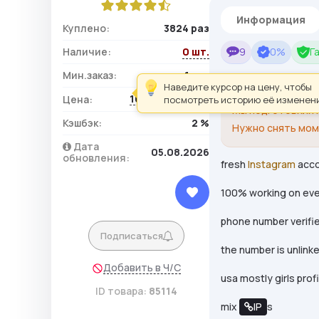
Информация
Куплено:
3824 раз
Наличие:
0 шт.
9
0%
Г
Мин.заказ:
1 шт.
Наведите курсор на цену, чтобы
Для произведени
10,88 ₽ / шт.
Цена:
посмотреть историю её изменен
Мы подготовили
Кэшбэк:
2 %
Нужно снять мом
Дата
05.08.2026
обновления:
fresh
Instagram
acco
100% working on eve
phone number verifi
Подписаться
the number is unlink
Добавить в Ч/С
usa mostly girls prof
ID товара:
85114
mix
IP
s