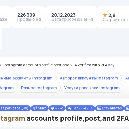
226 309
28.12.2023
2,8
даже
Продано ед.
Дата присоединения
Ср. рейтинг 
Instagram accounts profile,post,and 2FA verified with 2FA key
енные аккаунты Instagram
Авторег аккаунты Instagram
А
stagram
Разное Instagram
Услуги рассылки Instagram
ная регистрация)
Микс
Микс
Наличие 2FA
Есть аватар
stagram
accounts profile,post,and 2FA