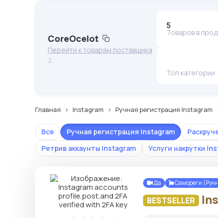
5
Товаров в про
CoreOcelot
Перейти к товарам поставщика
>
Топ категории
Главная
Instagram
Ручная регистрация Instagram
Все
Ручная регистрация Instagram
Раскруч
Ретрив аккаунты Instagram
Услуги накрутки In
Да
Самореги (Руч
In
BESTSELLER