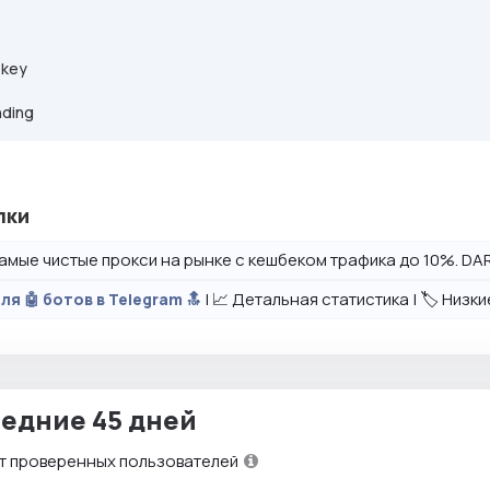
 key
nding
лки
амые чистые прокси на рынке с кешбеком трафика до 10%. DAR
| 📈 Детальная статистика | 🏷️ Низк
ля 🤖 ботов в Telegram 🔝
едние 45 дней
т проверенных пользователей