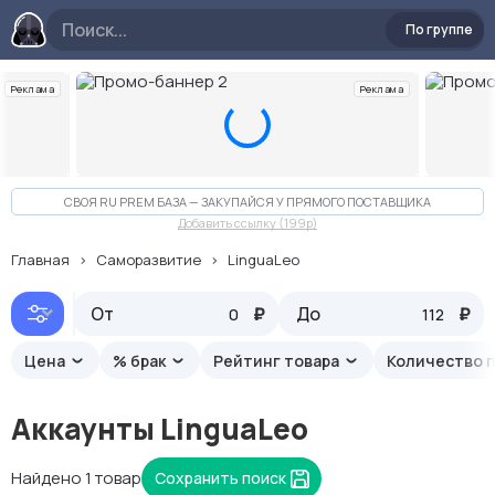
По группе
Реклама
Реклама
Слайд 2 из 10
СВОЯ RU PREM БАЗА — ЗАКУПАЙСЯ У ПРЯМОГО ПОСТАВЩИКА
Добавить ссылку (199p)
Главная
Саморазвитие
LinguaLeo
От
Рекомендуемые
₽
До
₽
Цена
% брак
Рейтинг товара
Количество 
Аккаунты LinguaLeo
Найдено 1 товар
Сохранить поиск