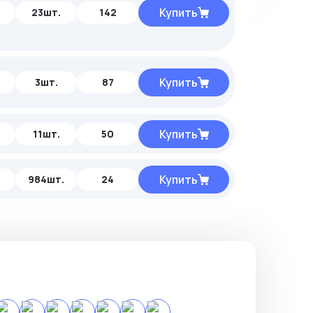
Купить
23шт.
142
Купить
3шт.
87
Купить
11шт.
50
Купить
984шт.
24