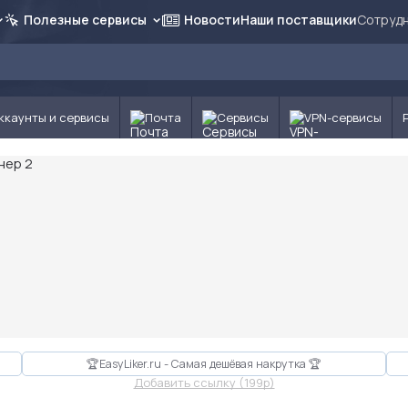
Полезные сервисы
Новости
Наши поставщики
Сотрудн
ккаунты и сервисы
Почта
Сервисы
VPN-сервисы
🏆EasyLiker.ru - Самая дешёвая накрутка 🏆
Добавить ссылку (199p)