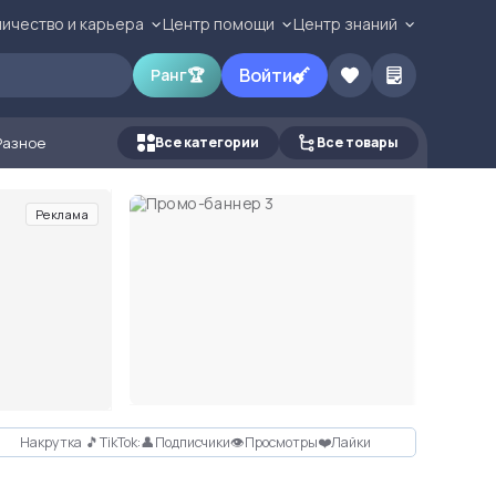
ичество и карьера
Центр помощи
Центр знаний
Войти
Ранг
🏆
Разное
Все категории
Все товары
Реклама
Накрутка 🎵TikTok:👤Подписчики👁Просмотры❤️Лайки