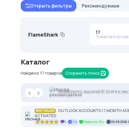
Открыть фильтры
Рекомендуемые
17
FlameShark
Товаров в прод
Каталог
Найдено 17 товаров
Сохранить поиск
‹
›
NodeMaven: высокий IP Score и чис
Proxys.io - лучшие прокси 💚 Подб
OUTLOOK ACCOUNTS | 1 MONTH AGED 
BESTSELLER
ACTIVATED
1
0%
Гарантия: 12 ч.
05.08.2026 