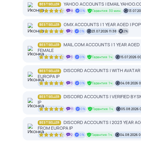
YAHOO ACCOUNTS | EMAIL YAHOO.CO
BESTSELLER
8
0%
Гарантия: 30 мин.
13.07.20
GMX ACCOUNTS | 1 YEAR AGED | POP
BESTSELLER
2
0%
23.07.2026 11:38
2%
MAIL.COM ACCOUNTS | 1 YEAR AGED 
BESTSELLER
FEMALE
3
0%
Гарантия: 1 ч.
15.07.2026 0
DISCORD ACCOUNTS | WITH AVATAR | 
BESTSELLER
EUROPA IP
3
0%
Гарантия: 1 ч.
04.08.2026 
DISCORD ACCOUNTS | VERIFIED BY S
BESTSELLER
IP
11
0%
Гарантия: 1 ч.
05.08.2026 
DISCORD ACCOUNTS | 2023 YEAR AGED
BESTSELLER
FROM EUROPA IP
2
0%
Гарантия: 1 ч.
04.08.2026 0