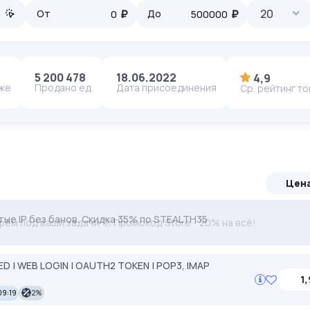
₽
₽
20
От
До
5 200 478
18.06.2022
4,9
аже
Продано ед.
Дата присоединения
Ср. рейтинг т
Цен
тые IP без банов. Скидка 35% по STEALTH35
ерём под ваши задачи 🚀 Промокод Store - 20% на всё!
| WEB LOGIN | OAUTH2 TOKEN | POP3, IMAP
1,
09:19
2%