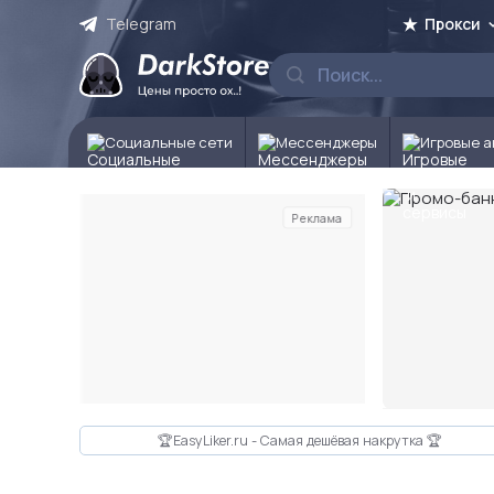
Telegram
Прокси
Социальные сети
Мессенджеры
Игровые а
Реклама
Слайд 2 из 10
🏆EasyLiker.ru - Самая дешёвая накрутка 🏆