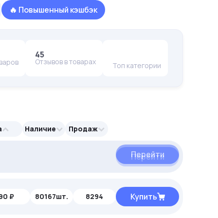
🔥 Повышенный кэшбэк
45
Отзывов в товарах
оваров
Топ категории
а
Наличие
Продаж
Перейти
Перейти
Купить
90 ₽
80167шт.
8294