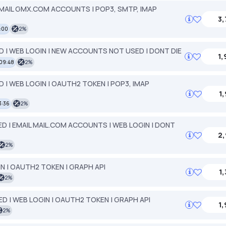
MAIL GMX.COM ACCOUNTS | POP3, SMTP, IMAP
3,
4:00
2%
 | WEB LOGIN | NEW ACCOUNTS NOT USED | DONT DIE
1,
 09:48
2%
| WEB LOGIN | OAUTH2 TOKEN | POP3, IMAP
1,
3:36
2%
 | EMAIL MAIL.COM ACCOUNTS | WEB LOGIN | DONT
2,
2%
N | OAUTH2 TOKEN | GRAPH API
1,
2%
 | WEB LOGIN | OAUTH2 TOKEN | GRAPH API
1,
2%