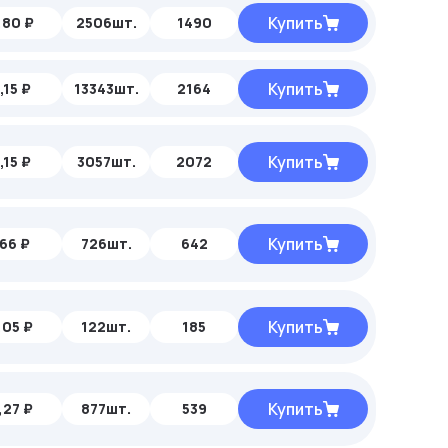
Купить
,80 ₽
2506шт.
1490
Купить
,15 ₽
13343шт.
2164
Купить
,15 ₽
3057шт.
2072
Купить
66 ₽
726шт.
642
Купить
,05 ₽
122шт.
185
Купить
,27 ₽
877шт.
539