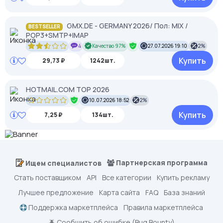
GMX.DE - GERMANY 2026/ Пол: MIX /
BESTSELLER
POP3+SMTP+IMAP
4
Качество 97%
27.07.2026 19:10
2%
Купить
29,73 ₽
1242шт.
HOTMAIL.COM TOP 2026
10.07.2026 18:52
2%
Купить
7,25 ₽
134шт.
Партнерская программа
Ищем специалистов
Стать поставщиком
API
Все категории
Купить рекламу
Лучшее предложение
Карта сайта
FAQ
База знаний
Поддержка маркетплейса
Правила маркетплейса
🪲 Сообщить об ошибке (Bug Bounty)