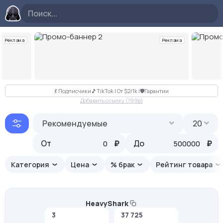
Реклама
Реклама
Слайд 2 из 10
💃 Подписчики🎵TikTok | От $2/1k |🛡Гарантии
Добавить ссылку (199p)
Рекомендуемые
20
От
₽
До
₽
Категория
Цена
% брак
Рейтинг товара
HeavyShark
3
37 725