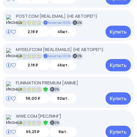
POST.COM [REAL EMAIL] (НЕ АВТОРЕГ!)
Качество 100%
2%
Купить
2,18 ₽
45шт.
MYSELF.COM [REAL EMAILS] (НЕ АВТОРЕГ!)
Качество 100%
2%
Купить
2,18 ₽
46шт.
FUNIMATION PREMIUM [ANIME]
2%
Купить
58,00 ₽
82шт.
WWE.COM [РЕСЛИНГ]
2%
Купить
65,25 ₽
8шт.