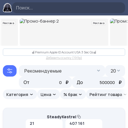
Реклама
Реклама
Слайд 2 из 10
🍎Premium Apple ID Account USA 3 Sec Qs🍎
Добавить ссылку (199p)
Рекомендуемые
20
От
₽
До
₽
Категория
Цена
% брак
Рейтинг товара
SteadyKestrel
21
407 161