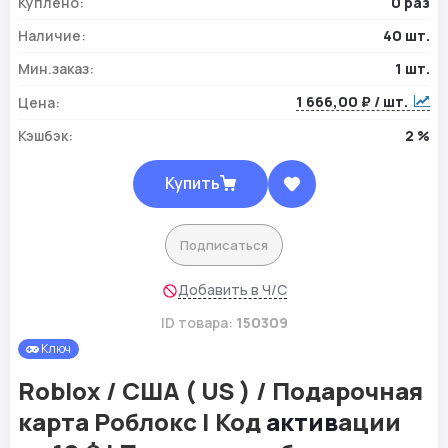
Куплено:
0 раз
Наличие:
40 шт.
Мин.заказ:
1 шт.
1 666,00 ₽ / шт.
Цена:
Кэшбэк:
2 %
Купить
Подписаться
Добавить в Ч/С
ID товара:
150309
Ключ
Roblox / США ( US ) / Подарочная
карта Роблокс | Код
актив
ации