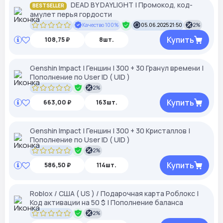
DEAD BY DAYLIGHT | Промокод, код-
BESTSELLER
амулет перья гордости
Качество 100%
05.06.2025 21:50
2%
Купить
108,75 ₽
8шт.
Genshin Impact | Геншин | 300 + 30 Гранул времени |
Пополнение по User ID ( UID )
2%
Купить
663,00 ₽
163шт.
Genshin Impact | Геншин | 300 + 30 Кристаллов |
Пополнение по User ID ( UID )
2%
Купить
586,50 ₽
114шт.
Roblox / США ( US ) / Подарочная карта Роблокс |
Код активации на 50 $ | Пополнение баланса
2%