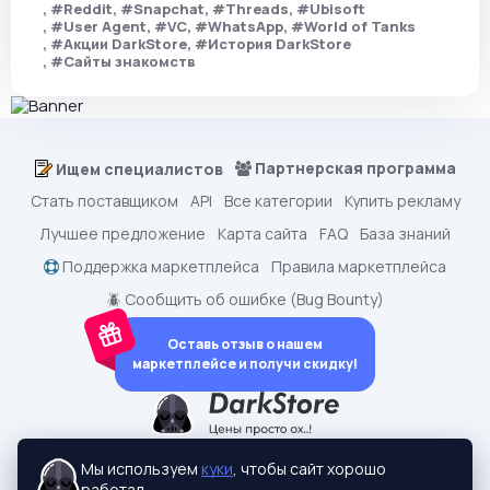
#Reddit
#Snapchat
#Threads
#Ubisoft
#User Agent
#VC
#WhatsApp
#World of Tanks
#Акции DarkStore
#История DarkStore
#Сайты знакомств
Партнерская программа
Ищем специалистов
Стать поставщиком
API
Все категории
Купить рекламу
Лучшее предложение
Карта сайта
FAQ
База знаний
Поддержка маркетплейса
Правила маркетплейса
🪲 Сообщить об ошибке (Bug Bounty)
Оставь отзыв о нашем
маркетплейсе и получи скидку!
dark.shopping - Маркетплейс аккаунтов
2015-2026 © dark.shopping
Мы используем
куки
, чтобы сайт хорошо
Актуальные адреса:
darkstore.contact
работал.