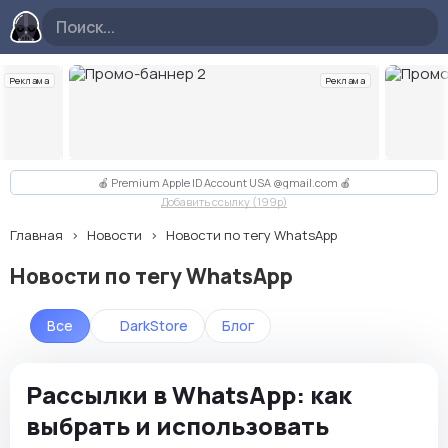
Реклама
Реклама
Слайд 2 из 10
🍎 Premium Apple ID Account USA @gmail.com 🍎
Добавить ссылку (199p)
Главная
Новости
Новости по тегу WhatsApp
Новости по тегу WhatsApp
Все
DarkStore
Блог
Рассылки в WhatsApp: как
выбрать и использовать