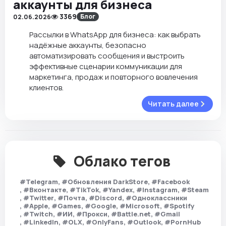
аккаунты для бизнеса
3369
Блог
02.06.2026
Рассылки в WhatsApp для бизнеса: как выбрать
надёжные аккаунты, безопасно
автоматизировать сообщения и выстроить
эффективные сценарии коммуникации для
маркетинга, продаж и повторного вовлечения
клиентов.
Читать далее
Облако тегов
#Telegram
#Обновления DarkStore
#Facebook
#Вконтакте
#TikTok
#Yandex
#Instagram
#Steam
#Twitter
#Почта
#Discord
#Одноклассники
#Apple
#Games
#Google
#Microsoft
#Spotify
#Twitch
#ИИ
#Прокси
#Battle.net
#Gmail
#LinkedIn
#OLX
#OnlyFans
#Outlook
#PornHub