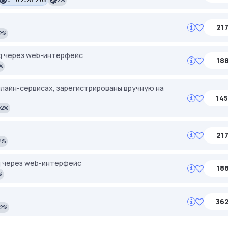
217
2%
ад через web-интерфейс
188
%
нлайн-сервисах, зарегистрированы вручную на
145
2%
217
2%
ад через web-интерфейс
188
%
362
2%