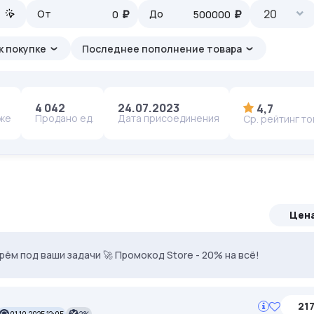
₽
₽
20
От
До
к покупке
Последнее пополнение товара
4 042
24.07.2023
4,7
аже
Продано ед.
Дата присоединения
Ср. рейтинг т
Цен
ерём под ваши задачи 🚀 Промокод Store - 20% на всё!
. Промокод: MASK35. Чистые IP, минимум банов.
217
01.10.2025 12:05
2%