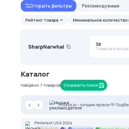
Открыть фильтры
Рекомендуемые
Рейтинг товара
Минимальное количество 
38
SharpNarwhal
Товаров в прод
Каталог
Найдено 7 товаров
Сохранить поиск
‹
›
2328.io — прием крипто платежей
Proxys.io - лучшие прокси 💚 Подб
-35% на прокси с высоким IP Score
Pinterest USA 2024
1
Качество 100%
Гарантия: 30 мин.