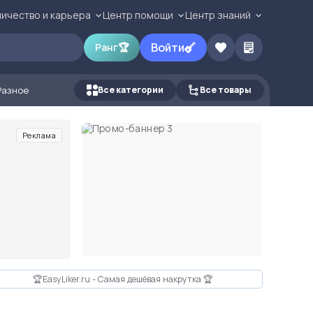
ичество и карьера
Центр помощи
Центр знаний
Войти
Ранг
🏆
Разное
Все категории
Все товары
Реклама
🏆EasyLiker.ru - Самая дешёвая накрутка 🏆