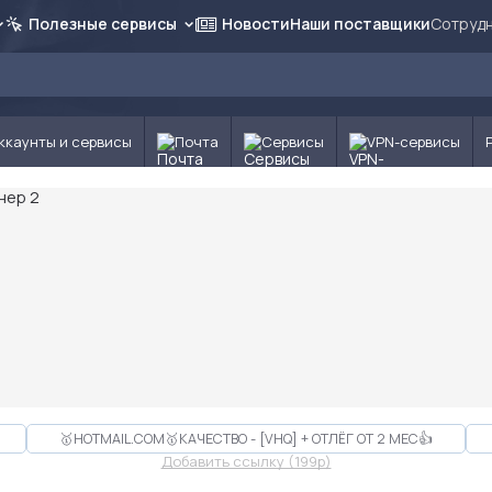
Полезные сервисы
Новости
Наши поставщики
Сотрудн
ккаунты и сервисы
Почта
Сервисы
VPN-сервисы
🥇HOTMAIL.COM🥇КАЧЕСТВО - [VHQ] + ОТЛЁГ ОТ 2 МЕС👍
Добавить ссылку (199p)