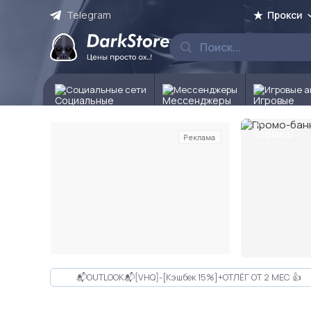
Telegram
Прокси
Социальные сети
Мессенджеры
Игровые а
Реклама
Слайд 2 из 10
📬OUTLOOK📬[VHQ]-[Кэшбек 15%]+ОТЛЁГ ОТ 2 МЕС 👍