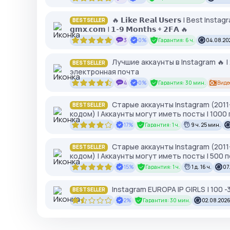
🔥 𝗟𝗶𝗸𝗲 𝗥𝗲𝗮𝗹 𝗨𝘀𝗲𝗿𝘀 | Best Instagr
BESTSELLER
𝗴𝗺𝘅.𝗰𝗼𝗺 | 𝟭-𝟵 𝗠𝗼𝗻𝘁𝗵𝘀 + 𝟮𝗙𝗔 🔥
3
0%
Гарантия: 6 ч.
04.08.20
Лучшие аккаунты в Instagram 🔥 |
BESTSELLER
электронная почта
4
0%
Гарантия: 30 мин.
Виде
Старые аккаунты Instagram (201
BESTSELLER
кодом) | Аккаунты могут иметь посты | 1000 
17%
Гарантия: 1 ч.
9 ч. 25 мин.
Старые аккаунты Instagram (201
BESTSELLER
кодом) | Аккаунты могут иметь посты | 500 п
15%
Гарантия: 1 ч.
1 д. 16 ч.
07
Instagram EUROPA IP GIRLS | 100 -
BESTSELLER
2%
Гарантия: 30 мин.
02.08.2026