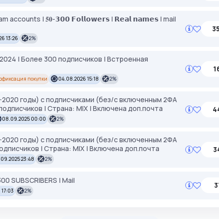
am accounts | 𝟓𝟎-𝟯𝟬𝟬 𝗙𝗼𝗹𝗹𝗼𝘄𝗲𝗿𝘀 | 𝗥𝗲𝗮𝗹 𝗻𝗮𝗺𝗲𝘀 | mail
3
26 13:26
2%
 2024 | Более 300 подписчиков | Встроенная
1
офиксация покупки
04.08.2026 15:18
2%
1-2020 годы) с подписчиками (без/с включенным 2ФА
подписчиков | Страна: MIX | Включена доп.почта
4
08.09.2025 00:00
2%
1-2020 годы) с подписчиками (без/с включенным 2ФА
одписчиков | Страна: MIX | Включена доп.почта
3
.09.2025 23:48
2%
300 SUBSCRIBERS | Mail
3
 17:03
2%