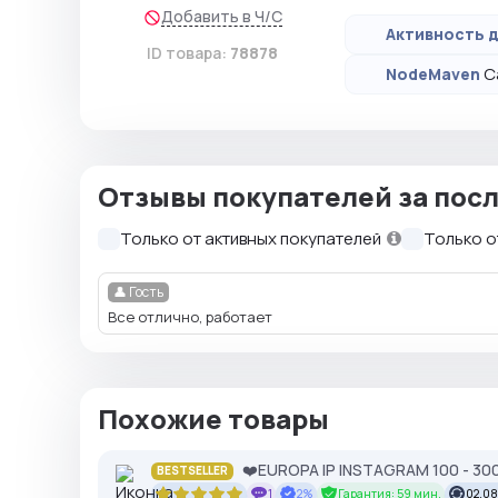
Добавить в Ч/С
Активность д
ID товара:
78878
С
NodeMaven
Отзывы покупателей за посл
Только от активных покупателей
Только о
👤 Гость
Все отлично, работает
Похожие товары
❤️EUROPA IP INSTAGRAM 100 - 300 S
BESTSELLER
1
2%
Гарантия: 59 мин.
02.08