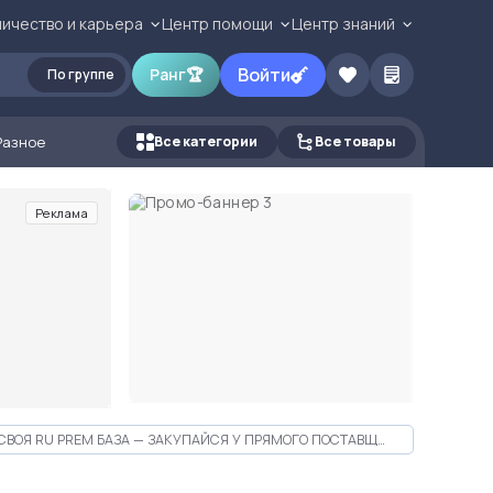
ичество и карьера
Центр помощи
Центр знаний
Войти
Ранг
🏆
По группе
Разное
Все категории
Все товары
Реклама
СВОЯ RU PREM БАЗА — ЗАКУПАЙСЯ У ПРЯМОГО ПОСТАВЩИКА