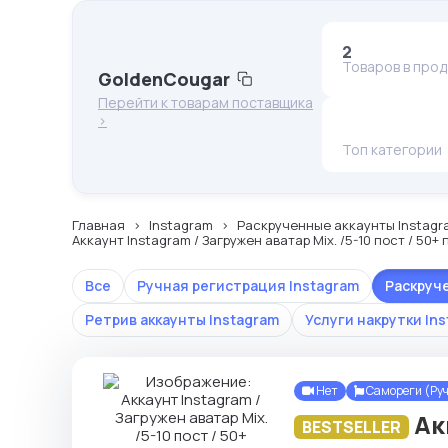
2
Товаров в про
GoldenCougar
Перейти к товарам поставщика
>
Топ категории
Главная
Instagram
Раскрученные аккаунты Instagr
Аккаунт Instagram / Загружен аватар Mix. /5-10 пост / 50+
Все
Ручная регистрация Instagram
Раскруч
Ретрив аккаунты Instagram
Услуги накрутки In
Нет
Самореги (Ру
Ак
BESTSELLER