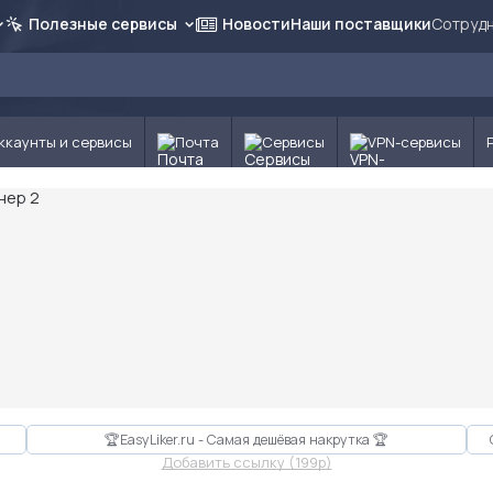
Полезные сервисы
Новости
Наши поставщики
Сотрудн
ккаунты и сервисы
Почта
Сервисы
VPN-сервисы
🏆EasyLiker.ru - Самая дешёвая накрутка 🏆
Добавить ссылку (199p)