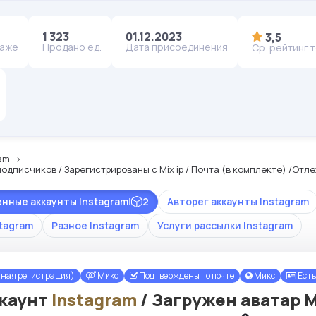
1 323
01.12.2023
3,5
даже
Продано ед.
Дата присоединения
Ср. рейтинг 
am
 подписчиков / Зарегистрированы с Mix ip / Почта (в комплекте) /Отле
енные аккаунты Instagram
|
2
Авторег аккаунты Instagram
stagram
Разное Instagram
Услуги рассылки Instagram
чная регистрация)
Микс
Подтверждены по почте
Микс
Есть
каунт
Instagram
/ Загружен аватар Mi