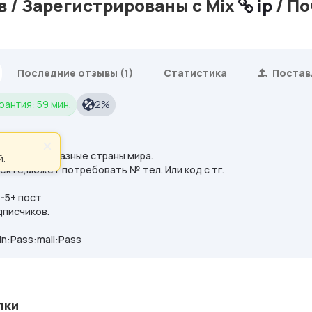
 / Зарегистрированы с Mix
ip
/ По
Последние отзывы (1)
Статистика
Постав
рантия: 59 мин.
2%
×
с mix
ip
. Разные страны мира.
й.
екте,может потребовать № тел. Или код с тг.
1-5+ пост
дписчиков.
.
in:Pass:mail:Pass
лки