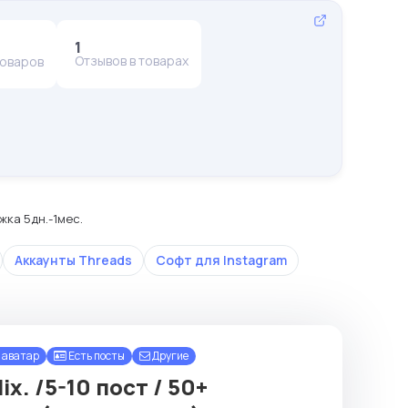
1
Отзывов в товарах
товаров
жка 5дн.-1мес.
Аккаунты Threads
Софт для Instagram
 аватар
Есть посты
Другие
x. /5-10 пост / 50+