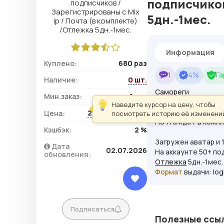
подписчиков
5дн.-1мес.
Информация
Куплено:
680 раз
1
4%
Га
Наличие:
0 шт.
Саморег
и
Мин.заказ:
1 шт.
Наведите курсор на цену, чтобы
Зарегистрированы 
217,50 ₽ / шт.
Цена:
посмотреть историю её изменени
Почта идет в компл
Кэшбэк:
2 %
Загружен аватар и 
Дата
02.07.2026
На аккаунте 50+ по
обновления:
Отлежка
5дн.-1мес
Формат
выдачи: log
Подписаться
Полезные ссы