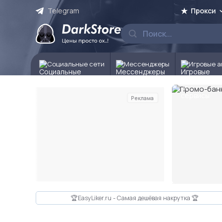
Telegram
Прокси
Социальные сети
Мессенджеры
Игровые а
Реклама
Слайд 2 из 10
🏆EasyLiker.ru - Самая дешёвая накрутка 🏆