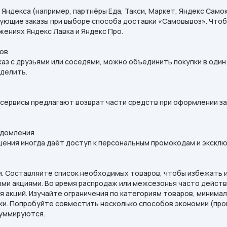
Яндекса (например, партнёры Еда, Такси, Маркет, Яндекс Само
дующие заказы при выборе способа доставки «Самовывоз». Что
ениях Яндекс Лавка и Яндекс Про.
ов
каз с друзьями или соседями, можно объединить покупки в один з
оделить.
сервисы предлагают возврат части средств при оформлении за
едомления
щения иногда даёт доступ к персональным промокодам и экскл
и. Составляйте список необходимых товаров, чтобы избежать 
ыми акциями. Во время распродаж или межсезонья часто действ
 акций. Изучайте ограничения по категориям товаров, минимал
и. Попробуйте совместить несколько способов экономии (пром
суммируются.