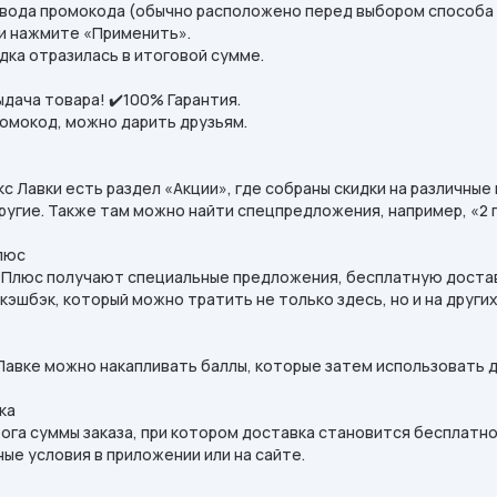
ввода промокода (обычно расположено перед выбором способа 
и нажмите «Применить».
дка отразилась в итоговой сумме.
дача товара! ✔️100% Гарантия.
ромокод, можно дарить друзьям.
с Лавки есть раздел «Акции», где собраны скидки на различные 
угие. Также там можно найти спецпредложения, например, «2 п
люс
Плюс получают специальные предложения, бесплатную доставку
кэшбэк, который можно тратить не только здесь, но и на других 
 Лавке можно накапливать баллы, которые затем использовать 
ка
га суммы заказа, при котором доставка становится бесплатно
ые условия в приложении или на сайте.