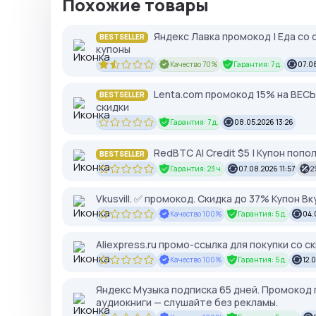
Похожие товары
Яндекс Лавка промокод | Еда со
BESTSELLER
купоны
Качество 70%
Гарантия: 7 д.
07.0
Lenta.com промокод 15% на ВЕСЬ
BESTSELLER
скидки
Гарантия: 7 д.
08.05.2026 13:26
RedBTC AI Credit $5 | Купон попо
BESTSELLER
Гарантия: 23 ч.
07.08.2026 11:57
2
Vkusvill. ✅ промокод. Скидка до 37% Купон 
Качество 100%
Гарантия: 5 д.
04.
Aliexpress.ru промо-ссылка для покупки со 
Качество 100%
Гарантия: 5 д.
12.0
Яндекс Музыка подписка 65 дней. Промокод 
аудиокниги — слушайте без рекламы.