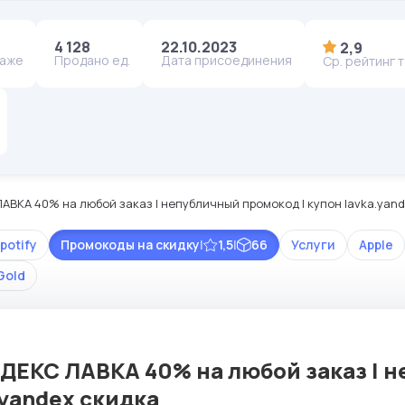
4 128
22.10.2023
2,9
даже
Продано ед.
Дата присоединения
Ср. рейтинг 
АВКА 40% на любой заказ | непубличный промокод | купон lavka.yan
potify
Промокоды на скидку
|
1,5
|
66
Услуги
Apple
Gold
ДЕКС ЛАВКА 40% на любой заказ | н
.yandex cкидка