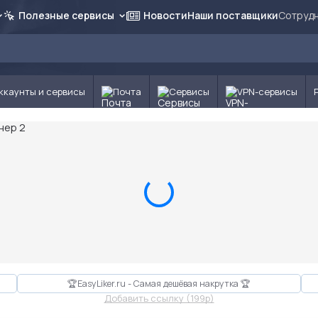
Полезные сервисы
Новости
Наши поставщики
Сотрудн
ккаунты и сервисы
Почта
Сервисы
VPN-сервисы
🏆EasyLiker.ru - Самая дешёвая накрутка 🏆
Добавить ссылку (199p)